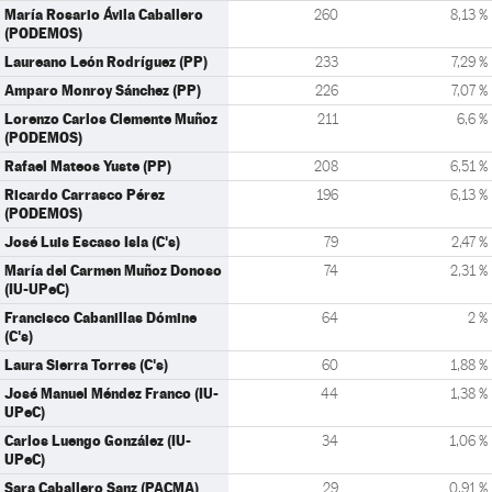
María Rosario Ávila Caballero
260
8,13 %
(PODEMOS)
Laureano León Rodríguez (PP)
233
7,29 %
Amparo Monroy Sánchez (PP)
226
7,07 %
Lorenzo Carlos Clemente Muñoz
211
6,6 %
(PODEMOS)
Rafael Mateos Yuste (PP)
208
6,51 %
Ricardo Carrasco Pérez
196
6,13 %
(PODEMOS)
José Luis Escaso Isla (C's)
79
2,47 %
María del Carmen Muñoz Donoso
74
2,31 %
(IU-UPeC)
Francisco Cabanillas Dómine
64
2 %
(C's)
Laura Sierra Torres (C's)
60
1,88 %
José Manuel Méndez Franco (IU-
44
1,38 %
UPeC)
Carlos Luengo González (IU-
34
1,06 %
UPeC)
Sara Caballero Sanz (PACMA)
29
0,91 %