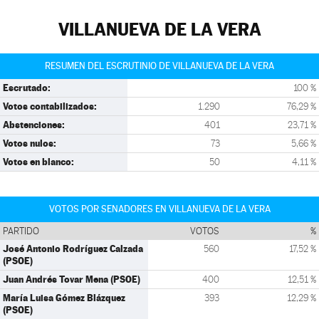
VILLANUEVA DE LA VERA
RESUMEN DEL ESCRUTINIO DE VILLANUEVA DE LA VERA
Escrutado:
100 %
Votos contabilizados:
1.290
76,29 %
Abstenciones:
401
23,71 %
Votos nulos:
73
5,66 %
Votos en blanco:
50
4,11 %
VOTOS POR SENADORES EN VILLANUEVA DE LA VERA
PARTIDO
VOTOS
%
José Antonio Rodríguez Calzada
560
17,52 %
(PSOE)
Juan Andrés Tovar Mena (PSOE)
400
12,51 %
María Luisa Gómez Blázquez
393
12,29 %
(PSOE)