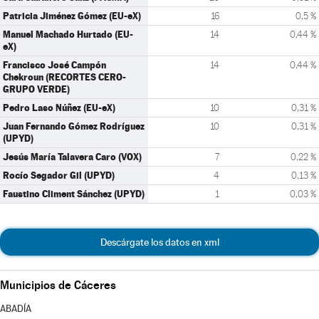
Patricia Jiménez Gómez (EU-eX)
16
0,5 %
Manuel Machado Hurtado (EU-
14
0,44 %
eX)
Francisco José Campón
14
0,44 %
Chekroun (RECORTES CERO-
GRUPO VERDE)
Pedro Laso Núñez (EU-eX)
10
0,31 %
Juan Fernando Gómez Rodríguez
10
0,31 %
(UPYD)
Jesús María Talavera Caro (VOX)
7
0,22 %
Rocío Segador Gil (UPYD)
4
0,13 %
Faustino Climent Sánchez (UPYD)
1
0,03 %
Descárgate los datos en xml
Municipios de Cáceres
ABADÍA