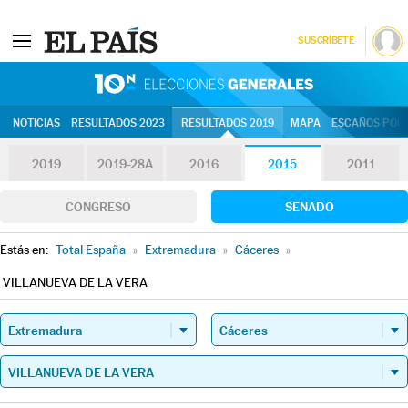
SUSCRÍBETE
10N | Eleccion
NOTICIAS
RESULTADOS 2023
RESULTADOS 2019
MAPA
ESCAÑOS POR 
2019
2019-28A
2016
2015
2011
CONGRESO
SENADO
Estás en:
Total España
»
Extremadura
»
Cáceres
»
VILLANUEVA DE LA VERA