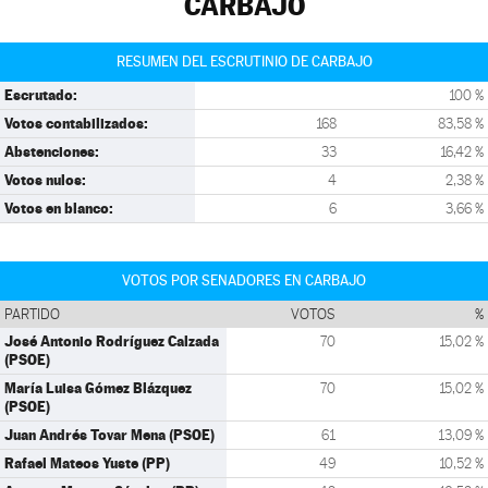
CARBAJO
RESUMEN DEL ESCRUTINIO DE CARBAJO
Escrutado:
100 %
Votos contabilizados:
168
83,58 %
Abstenciones:
33
16,42 %
Votos nulos:
4
2,38 %
Votos en blanco:
6
3,66 %
VOTOS POR SENADORES EN CARBAJO
PARTIDO
VOTOS
%
José Antonio Rodríguez Calzada
70
15,02 %
(PSOE)
María Luisa Gómez Blázquez
70
15,02 %
(PSOE)
Juan Andrés Tovar Mena (PSOE)
61
13,09 %
Rafael Mateos Yuste (PP)
49
10,52 %