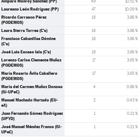
Amparo Monroy Sánchez (PP)
49
10,52 %
Laureano León Rodríguez (PP)
47
10,09 %
Ricardo Carrasco Pérez
18
3,86 %
(PODEMOS)
Laura Sierra Torres (C's)
18
3,86 %
Francisco Cabanillas Dómine
18
3,86 %
(C's)
José Luis Escaso Isla (C's)
18
3,86 %
Lorenzo Carlos Clemente Muñoz
17
3,65 %
(PODEMOS)
María Rosario Ávila Caballero
17
3,65 %
(PODEMOS)
María del Carmen Muñoz Donoso
4
0,86 %
(IU-UPeC)
Manuel Machado Hurtado (EU-
2
0,43 %
eX)
Juan Fernando Gómez Rodríguez
1
0,21 %
(UPYD)
José Manuel Méndez Franco (IU-
1
0,21 %
UPeC)