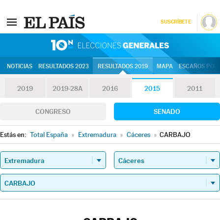
SUSCRÍBETE
10N | Eleccion
NOTICIAS
RESULTADOS 2023
RESULTADOS 2019
MAPA
ESCAÑOS POR 
2019
2019-28A
2016
2015
2011
CONGRESO
SENADO
Estás en:
Total España
»
Extremadura
»
Cáceres
»
CARBAJO