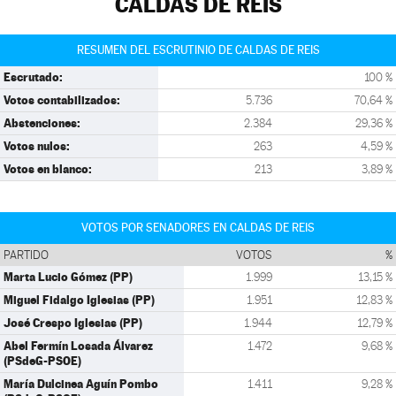
CALDAS DE REIS
RESUMEN DEL ESCRUTINIO DE CALDAS DE REIS
Escrutado:
100 %
Votos contabilizados:
5.736
70,64 %
Abstenciones:
2.384
29,36 %
Votos nulos:
263
4,59 %
Votos en blanco:
213
3,89 %
VOTOS POR SENADORES EN CALDAS DE REIS
PARTIDO
VOTOS
%
Marta Lucio Gómez (PP)
1.999
13,15 %
Miguel Fidalgo Iglesias (PP)
1.951
12,83 %
José Crespo Iglesias (PP)
1.944
12,79 %
Abel Fermín Losada Álvarez
1.472
9,68 %
(PSdeG-PSOE)
María Dulcinea Aguín Pombo
1.411
9,28 %