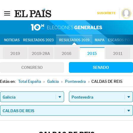
SUSCRÍBETE
10N | Eleccion
NOTICIAS
RESULTADOS 2023
RESULTADOS 2019
MAPA
ESCAÑOS POR 
2019
2019-28A
2016
2015
2011
CONGRESO
SENADO
Estás en:
Total España
»
Galicia
»
Pontevedra
»
CALDAS DE REIS