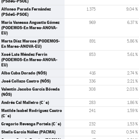
(PSdeG-PSOE)
Alfonso Parada Fernández
1.375
9,04 %
(PSdeG-PSOE)
María Vanessa Angustia Gómez
969
6,37 %
(PODEMOS-En Marea-ANOVA-
EU)
Marta Díaz Marcos (PODEMOS-
891
5,86 %
En Marea-ANOVA-EU)
Xosé Luis Méndez Ferrín
853
5,61 %
(PODEMOS-En Marea-ANOVA-
EU)
Alba Cuba Dorado (NÓS)
416
2,74 %
José Collazo Castro (NÓS)
336
2,21 %
Valentín Jacobo García Bóveda
308
2,03 %
(NÓS)
Andrés Cal Malleiro (C´s)
283
1,86 %
Matilde Isabel Rodríguez Castro
241
1,59 %
(C´s)
Gregorio Revenga Portela (C´s)
232
1,53 %
Sheila García Núñez (PACMA)
82
0,54 %