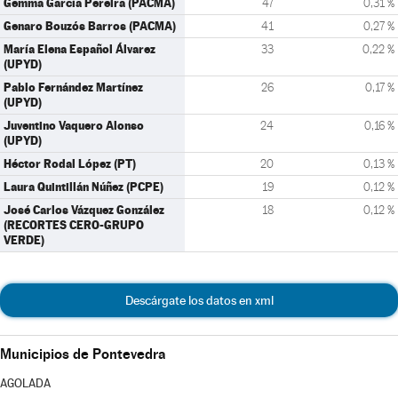
Gemma García Pereira (PACMA)
47
0,31 %
Genaro Bouzós Barros (PACMA)
41
0,27 %
María Elena Español Álvarez
33
0,22 %
(UPYD)
Pablo Fernández Martínez
26
0,17 %
(UPYD)
Juventino Vaquero Alonso
24
0,16 %
(UPYD)
Héctor Rodal López (PT)
20
0,13 %
Laura Quintillán Núñez (PCPE)
19
0,12 %
José Carlos Vázquez González
18
0,12 %
(RECORTES CERO-GRUPO
VERDE)
Descárgate los datos en xml
Municipios de Pontevedra
AGOLADA