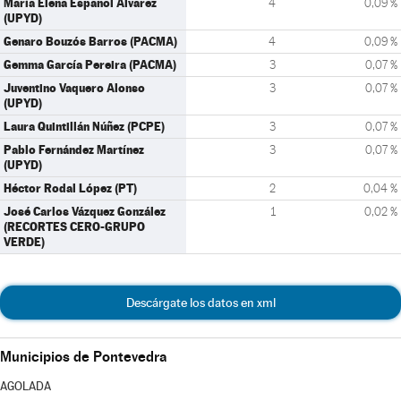
María Elena Español Álvarez
4
0,09 %
(UPYD)
Genaro Bouzós Barros (PACMA)
4
0,09 %
Gemma García Pereira (PACMA)
3
0,07 %
Juventino Vaquero Alonso
3
0,07 %
(UPYD)
Laura Quintillán Núñez (PCPE)
3
0,07 %
Pablo Fernández Martínez
3
0,07 %
(UPYD)
Héctor Rodal López (PT)
2
0,04 %
José Carlos Vázquez González
1
0,02 %
(RECORTES CERO-GRUPO
VERDE)
Descárgate los datos en xml
Municipios de Pontevedra
AGOLADA