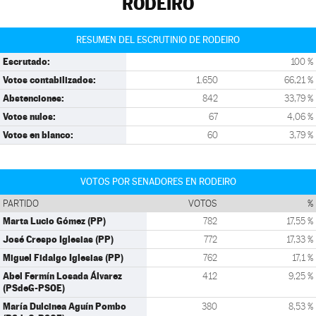
RODEIRO
RESUMEN DEL ESCRUTINIO DE RODEIRO
Escrutado:
100 %
Votos contabilizados:
1.650
66,21 %
Abstenciones:
842
33,79 %
Votos nulos:
67
4,06 %
Votos en blanco:
60
3,79 %
VOTOS POR SENADORES EN RODEIRO
PARTIDO
VOTOS
%
Marta Lucio Gómez (PP)
782
17,55 %
José Crespo Iglesias (PP)
772
17,33 %
Miguel Fidalgo Iglesias (PP)
762
17,1 %
Abel Fermín Losada Álvarez
412
9,25 %
(PSdeG-PSOE)
María Dulcinea Aguín Pombo
380
8,53 %