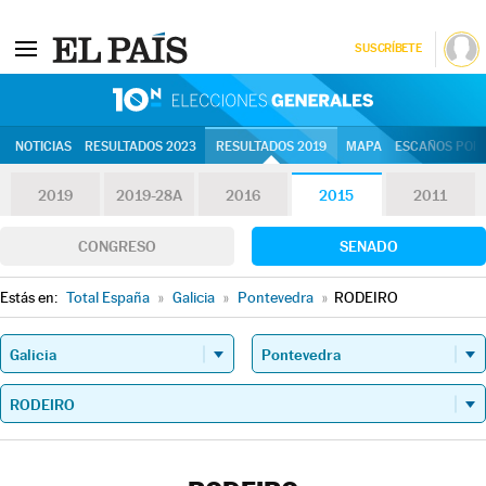
SUSCRÍBETE
10N | Eleccion
NOTICIAS
RESULTADOS 2023
RESULTADOS 2019
MAPA
ESCAÑOS POR 
2019
2019-28A
2016
2015
2011
CONGRESO
SENADO
Estás en:
Total España
»
Galicia
»
Pontevedra
»
RODEIRO