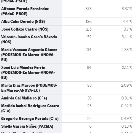
(PSdeG-PSOE)
Alfonso Parada Fernández
373
8,37 %
(PSdeG-PSOE)
Alba Cuba Dorado (NÓS)
196
4,4 %
José Collazo Castro (NÓS)
165
3,7 %
Valentín Jacobo García Bóveda
152
3,41 %
(NÓS)
María Vanessa Angustia Gómez
104
2,33 %
(PODEMOS-En Marea-ANOVA-
EU)
Xosé Luis Méndez Ferrín
94
2,11 %
(PODEMOS-En Marea-ANOVA-
EU)
Marta Díaz Marcos (PODEMOS-
93
2,09 %
En Marea-ANOVA-EU)
Andrés Cal Malleiro (C´s)
36
0,81 %
Matilde Isabel Rodríguez Castro
23
0,52 %
(C´s)
Gregorio Revenga Portela (C´s)
22
0,49 %
Sheila García Núñez (PACMA)
6
0,13 %