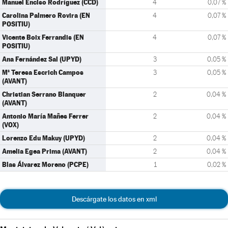
Manuel Enciso Rodríguez (CCD)
4
0,07 %
Carolina Palmero Rovira (EN
4
0,07 %
POSITIU)
Vicente Boix Ferrandis (EN
4
0,07 %
POSITIU)
Ana Fernández Sal (UPYD)
3
0,05 %
Mª Teresa Escrich Campos
3
0,05 %
(AVANT)
Christian Serrano Blanquer
2
0,04 %
(AVANT)
Antonio María Mañes Ferrer
2
0,04 %
(VOX)
Lorenzo Edu Makuy (UPYD)
2
0,04 %
Amelia Egea Prima (AVANT)
2
0,04 %
Blas Álvarez Moreno (PCPE)
1
0,02 %
Descárgate los datos en xml