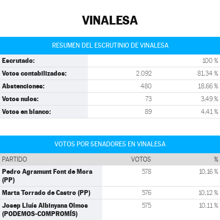
VINALESA
RESUMEN DEL ESCRUTINIO DE VINALESA
Escrutado:
100 %
Votos contabilizados:
2.092
81,34 %
Abstenciones:
480
18,66 %
Votos nulos:
73
3,49 %
Votos en blanco:
89
4,41 %
VOTOS POR SENADORES EN VINALESA
PARTIDO
VOTOS
%
Pedro Agramunt Font de Mora
578
10,16 %
(PP)
Marta Torrado de Castro (PP)
576
10,12 %
Josep Lluís Albinyana Olmos
575
10,11 %
(PODEMOS-COMPROMÍS)