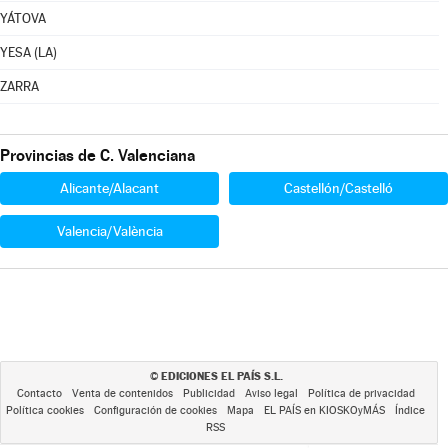
YÁTOVA
YESA (LA)
ZARRA
Provincias de C. Valenciana
Alicante/Alacant
Castellón/Castelló
Valencia/València
EDICIONES EL PAÍS S.L.
©
Contacto
Venta de contenidos
Publicidad
Aviso legal
Política de privacidad
Política cookies
Configuración de cookies
Mapa
EL PAÍS en KIOSKOyMÁS
Índice
RSS