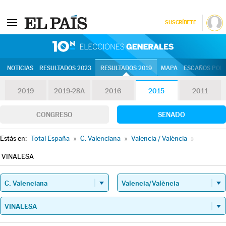
SUSCRÍBETE
10N | Eleccion
NOTICIAS
RESULTADOS 2023
RESULTADOS 2019
MAPA
ESCAÑOS POR 
2019
2019-28A
2016
2015
2011
CONGRESO
SENADO
Estás en:
Total España
»
C. Valenciana
»
Valencia / València
»
VINALESA