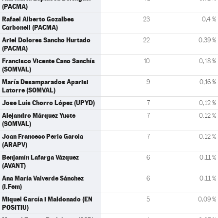
(PACMA)
Rafael Alberto Gozalbes
23
0,4 %
Carbonell (PACMA)
Ariel Dolores Sancho Hurtado
22
0,39 %
(PACMA)
Francisco Vicente Cano Sanchís
10
0,18 %
(SOMVAL)
María Desamparados Aparisi
9
0,16 %
Latorre (SOMVAL)
Jose Luís Chorro López (UPYD)
7
0,12 %
Alejandro Márquez Yuste
7
0,12 %
(SOMVAL)
Joan Francesc Peris Garcia
7
0,12 %
(ARAPV)
Benjamín Lafarga Vázquez
6
0,11 %
(AVANT)
Ana María Valverde Sánchez
6
0,11 %
(I.Fem)
Miquel García i Maldonado (EN
5
0,09 %
POSITIU)