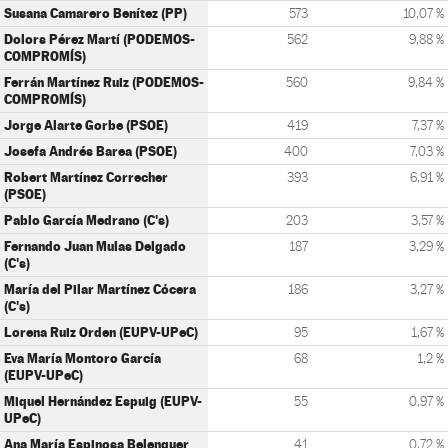
Susana Camarero Benítez (PP)
573
10,07 %
Dolors Pérez Martí (PODEMOS-
562
9,88 %
COMPROMÍS)
Ferrán Martínez Ruiz (PODEMOS-
560
9,84 %
COMPROMÍS)
Jorge Alarte Gorbe (PSOE)
419
7,37 %
Josefa Andrés Barea (PSOE)
400
7,03 %
Robert Martínez Correcher
393
6,91 %
(PSOE)
Pablo García Medrano (C's)
203
3,57 %
Fernando Juan Mulas Delgado
187
3,29 %
(C's)
María del Pilar Martínez Cócera
186
3,27 %
(C's)
Lorena Ruiz Orden (EUPV-UPeC)
95
1,67 %
Eva María Montoro García
68
1,2 %
(EUPV-UPeC)
Miquel Hernández Espuig (EUPV-
55
0,97 %
UPeC)
Ana María Espinosa Belenguer
41
0,72 %