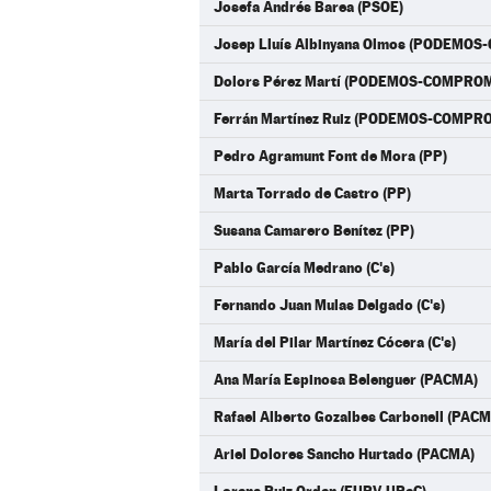
Josefa Andrés Barea (PSOE)
Josep Lluís Albinyana Olmos (PODEMO
Dolors Pérez Martí (PODEMOS-COMPROM
Ferrán Martínez Ruiz (PODEMOS-COMPR
Pedro Agramunt Font de Mora (PP)
Marta Torrado de Castro (PP)
Susana Camarero Benítez (PP)
Pablo García Medrano (C's)
Fernando Juan Mulas Delgado (C's)
María del Pilar Martínez Cócera (C's)
Ana María Espinosa Belenguer (PACMA)
Rafael Alberto Gozalbes Carbonell (PAC
Ariel Dolores Sancho Hurtado (PACMA)