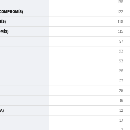
138
S-COMPROMÍS)
122
ÍS)
118
OMÍS)
115
97
93
93
28
27
26
16
MA)
12
10