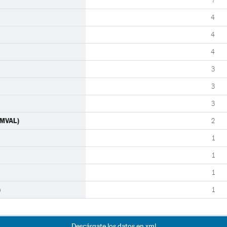
7
4
4
4
3
3
3
OMVAL)
2
1
1
1
)
1
Descárgate los datos en xml