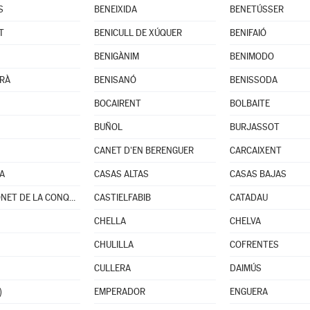
S
BENEIXIDA
BENETÚSSER
T
BENICULL DE XÚQUER
BENIFAIÓ
BENIGÀNIM
BENIMODO
RÀ
BENISANÓ
BENISSODA
BOCAIRENT
BOLBAITE
BUÑOL
BURJASSOT
CANET D'EN BERENGUER
CARCAIXENT
A
CASAS ALTAS
CASAS BAJAS
CASTELLONET DE LA CONQUESTA
CASTIELFABIB
CATADAU
CHELLA
CHELVA
CHULILLA
COFRENTES
CULLERA
DAIMÚS
)
EMPERADOR
ENGUERA