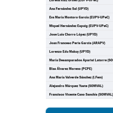
Lorena Ruiz Orden (EUPV-UPeC)
Ana Fernández Sal (UPYD)
Eva María Montoro García (EUPV-UPeC)
Miquel Hernández Espuig (EUPV-UPeC)
Jose Luís Chorro López (UPYD)
Joan Francesc Peris Garcia (ARAPV)
Lorenzo Edu Makuy (UPYD)
María Desamparados Aparisi Latorre (S
Blas Álvarez Moreno (PCPE)
Ana María Valverde Sánchez (I.Fem)
Alejandro Márquez Yuste (SOMVAL)
Francisco Vicente Cano Sanchís (SOMVAL