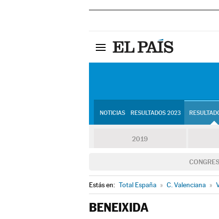
NOTICIAS
RESULTADOS 2023
RESULTADO
2019
CONGRE
Estás en:
Total España
»
C. Valenciana
»
V
BENEIXIDA