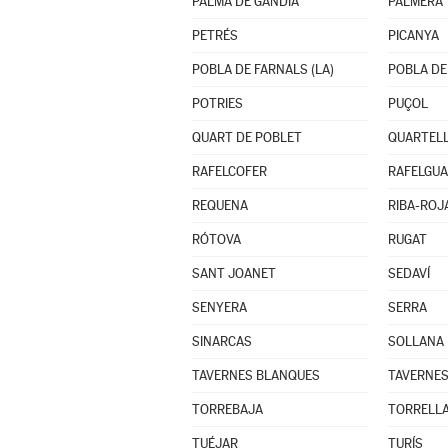
PALMA DE GANDÍA
PALMERA
PETRÉS
PICANYA
POBLA DE FARNALS (LA)
POBLA DEL
POTRIES
PUÇOL
QUART DE POBLET
QUARTEL
RAFELCOFER
RAFELGU
REQUENA
RIBA-ROJ
RÓTOVA
RUGAT
SANT JOANET
SEDAVÍ
SENYERA
SERRA
SINARCAS
SOLLANA
TAVERNES BLANQUES
TAVERNES
TORREBAJA
TORRELL
TUÉJAR
TURÍS