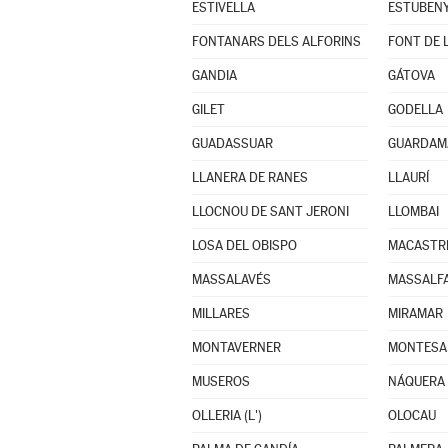
ESTIVELLA
ESTUBEN
FONTANARS DELS ALFORINS
FONT DE L
GANDIA
GÁTOVA
GILET
GODELLA
GUADASSUAR
GUARDAMA
LLANERA DE RANES
LLAURÍ
LLOCNOU DE SANT JERONI
LLOMBAI
LOSA DEL OBISPO
MACASTR
MASSALAVÉS
MASSALF
MILLARES
MIRAMAR
MONTAVERNER
MONTESA
MUSEROS
NÁQUERA
OLLERIA (L')
OLOCAU