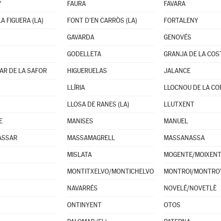
Y
FAURA
FAVARA
A FIGUERA (LA)
FONT D'EN CARRÒS (LA)
FORTALENY
GAVARDA
GENOVÉS
GODELLETA
GRANJA DE LA COST
R DE LA SAFOR
HIGUERUELAS
JALANCE
LLÍRIA
LLOCNOU DE LA C
LLOSA DE RANES (LA)
LLUTXENT
E
MANISES
MANUEL
ASSAR
MASSAMAGRELL
MASSANASSA
MISLATA
MOGENTE/MOIXEN
MONTITXELVO/MONTICHELVO
MONTROI/MONTRO
NAVARRÉS
NOVELÉ/NOVETLÈ
ONTINYENT
OTOS