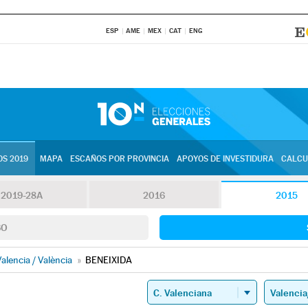
ESP
AME
MEX
CAT
ENG
S 2019
MAPA
ESCAÑOS POR PROVINCIA
APOYOS DE INVESTIDURA
CALCU
2019-28A
2016
2015
SO
alencia / València
»
BENEIXIDA