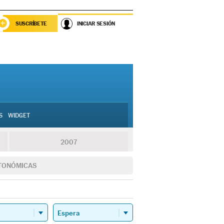
SUSCRÍBETE
INICIAR SESIÓN
S
WIDGET
2007
TONÓMICAS