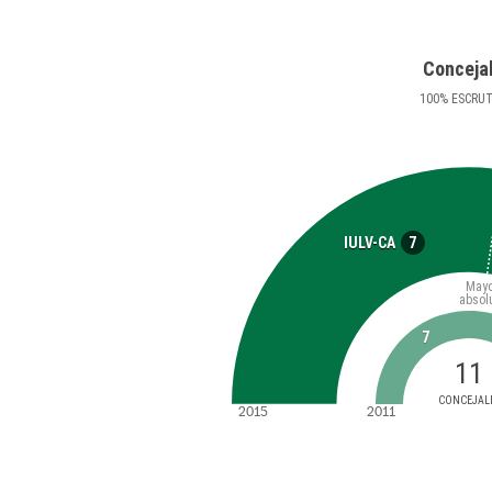
Conceja
100
%
ESCRU
7
IULV-CA
Mayo
absol
7
11
CONCEJAL
2015
2011