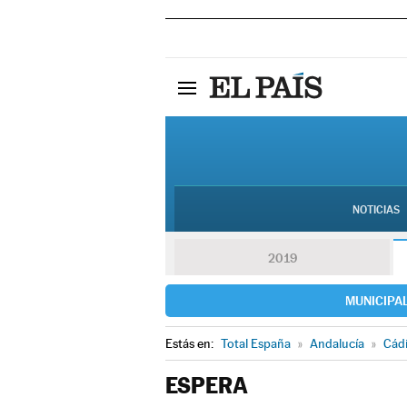
NOTICIAS
2019
MUNICIPA
Estás en:
Total España
»
Andalucía
»
Cád
ESPERA