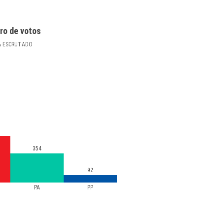
ro de votos
%
ESCRUTADO
354
92
PA
PP