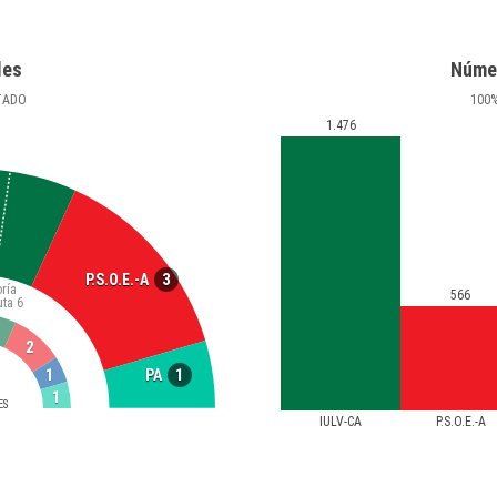
les
Núme
TADO
100
1.476
3
P.S.O.E.-A
ría
566
uta
6
2
1
1
PA
1
ES
IULV-CA
P.S.O.E.-A