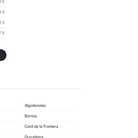
9 %
9 %
3 %
7 %
Algodonales
Bornos
Conil de la Frontera
Grazalema