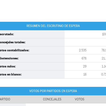
RESUMEN DEL ESCRUTINIO DE ESPERA
scrutado:
10
oncejales totales:
otos contabilizados:
2.535
78,
bstenciones:
678
21,
otos nulos:
29
1,1
otos en blanco:
18
0,7
VOTOS POR PARTIDOS EN ESPERA
ARTIDO
CONCEJALES
VOTOS