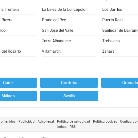
la Frontera
La Línea de la Concepción
Los Barrios
 Rivera
Prado del Rey
Puerto Real
ndo
San José del Valle
Sanlúcar de Barram
Torre Alháquime
Trebujena
a del Rosario
Villamartín
Zahara
Cádiz
Córdoba
Granada
Málaga
Sevilla
contenidos
Publicidad
Aviso legal
Política de privacidad
Política cookies
Configuraci
Índice
RSS