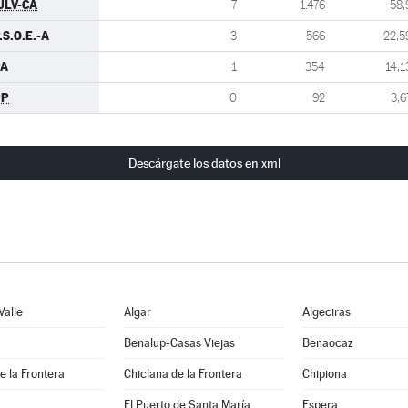
ULV-CA
7
1.476
58,
.S.O.E.-A
3
566
22,5
PA
1
354
14,1
PP
0
92
3,6
Descárgate los datos en xml
Valle
Algar
Algeciras
Benalup-Casas Viejas
Benaocaz
e la Frontera
Chiclana de la Frontera
Chipiona
El Puerto de Santa María
Espera