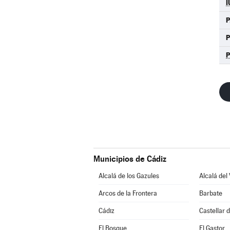
I
P
Municipios de Cádiz
Alcalá de los Gazules
Alcalá del 
Arcos de la Frontera
Barbate
Cádiz
Castellar d
El Bosque
El Gastor