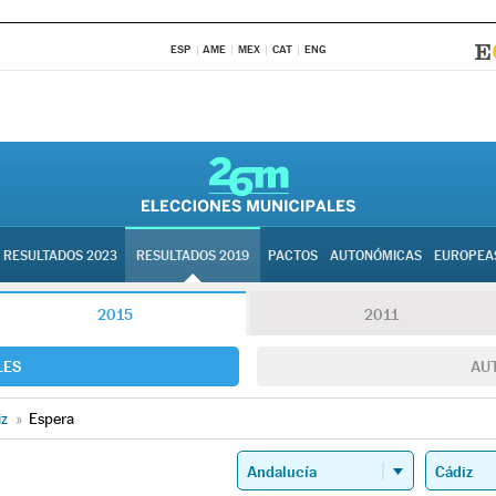
ESP
AME
MEX
CAT
ENG
RESULTADOS 2023
RESULTADOS 2019
PACTOS
AUTONÓMICAS
EUROPEA
2015
2011
LES
AU
iz
»
Espera