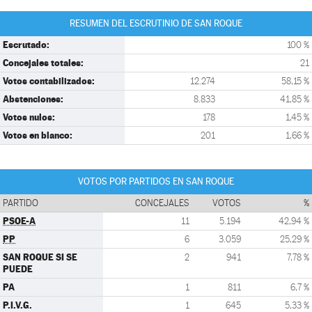
RESUMEN DEL ESCRUTINIO DE SAN ROQUE
Escrutado:
100 %
Concejales totales:
21
Votos contabilizados:
12.274
58,15 %
Abstenciones:
8.833
41,85 %
Votos nulos:
178
1,45 %
Votos en blanco:
201
1,66 %
VOTOS POR PARTIDOS EN SAN ROQUE
PARTIDO
CONCEJALES
VOTOS
%
PSOE-A
11
5.194
42,94 %
PP
6
3.059
25,29 %
SAN ROQUE SI SE
2
941
7,78 %
PUEDE
PA
1
811
6,7 %
P.I.V.G.
1
645
5,33 %