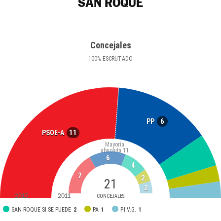
SAN ROQUE
Concejales
100
%
ESCRUTADO
6
PP
11
PSOE-A
Mayoría
absoluta
11
6
4
7
2
21
2
2015
2011
CONCEJALES
SAN ROQUE SI SE PUEDE
2
PA
1
P.I.V.G.
1