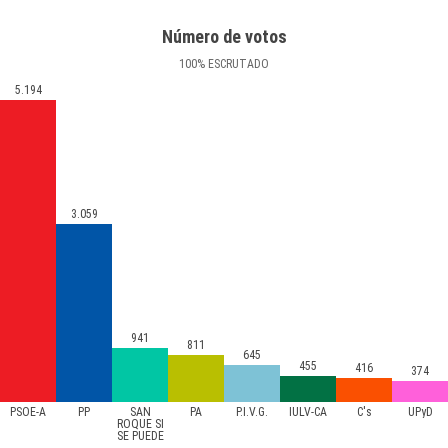
Número de votos
100
%
ESCRUTADO
5.194
3.059
941
811
645
455
416
374
PSOE-A
PP
SAN
PA
P.I.V.G.
IULV-CA
C's
UPyD
ROQUE SI
SE PUEDE