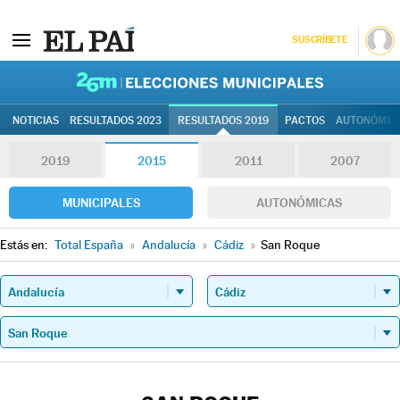
SUSCRÍBETE
26M | Elec
NOTICIAS
RESULTADOS 2023
RESULTADOS 2019
PACTOS
AUTONÓMIC
2019
2015
2011
2007
MUNICIPALES
AUTONÓMICAS
Estás en:
Total España
»
Andalucía
»
Cádiz
»
San Roque