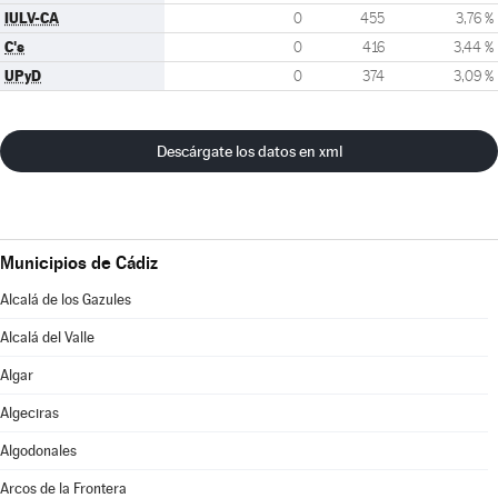
IULV-CA
0
455
3,76 %
C's
0
416
3,44 %
UPyD
0
374
3,09 %
Descárgate los datos en xml
Municipios de Cádiz
Alcalá de los Gazules
Alcalá del Valle
Algar
Algeciras
Algodonales
Arcos de la Frontera