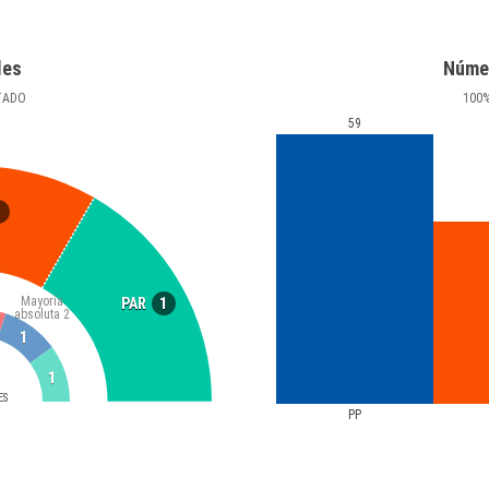
les
Núme
TADO
100
59
1
Mayoría
1
PAR
absoluta
2
1
1
ES
PP