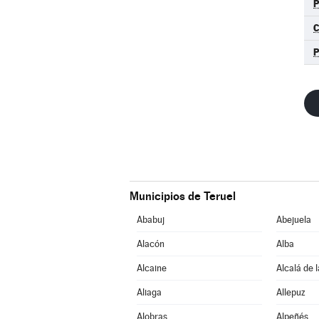
C
Municipios de Teruel
Ababuj
Abejuela
Alacón
Alba
Alcaine
Alcalá de 
Aliaga
Allepuz
Alobras
Alpeñés