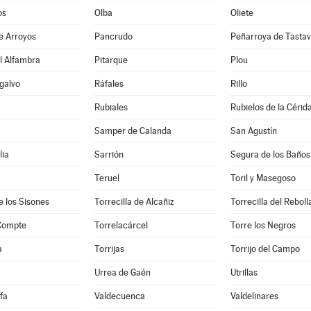
os
Olba
Oliete
e Arroyos
Pancrudo
Peñarroya de Tastav
l Alfambra
Pitarque
Plou
galvo
Ráfales
Rillo
Rubiales
Rubielos de la Cérid
Samper de Calanda
San Agustín
lia
Sarrión
Segura de los Baños
Teruel
Toril y Masegoso
e los Sisones
Torrecilla de Alcañiz
Torrecilla del Reboll
 Compte
Torrelacárcel
Torre los Negros
a
Torrijas
Torrijo del Campo
Urrea de Gaén
Utrillas
fa
Valdecuenca
Valdelinares