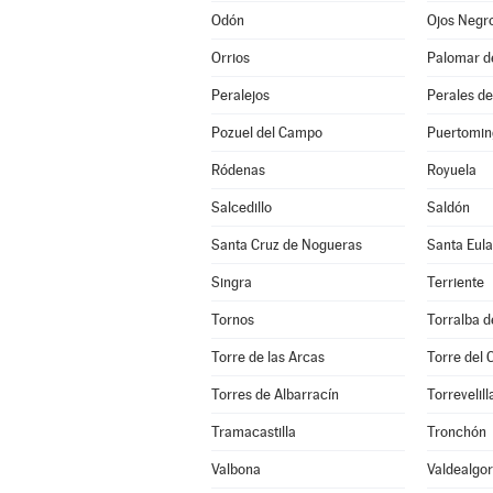
Odón
Ojos Negr
Orrios
Palomar d
Peralejos
Perales de
Pozuel del Campo
Puertomin
Ródenas
Royuela
Salcedillo
Saldón
Santa Cruz de Nogueras
Santa Eula
Singra
Terriente
Tornos
Torralba d
Torre de las Arcas
Torre del
Torres de Albarracín
Torrevelill
Tramacastilla
Tronchón
Valbona
Valdealgor