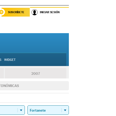
SUSCRÍBETE
INICIAR SESIÓN
S
WIDGET
2007
TONÓMICAS