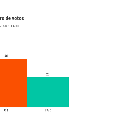
ro de votos
%
ESCRUTADO
40
25
C's
PAR