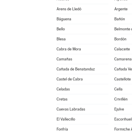
Arens de Lledó
Argente
Báguena
Bañón
Bello
Belmonte 
Blesa
Bordón
Cabra de Mora
Calaceite
Camañas
Camarena 
Cañada de Benatanduz
Cañada Vel
Castel de Cabra
Castellote
Celadas
Cella
Cretas
Crivillén
Cuevas Labradas
Ejulve
El Vallecillo
Escorihuel
Fonfría
Formiche A