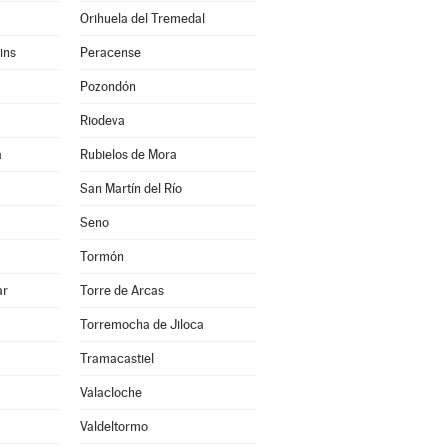
Orihuela del Tremedal
ins
Peracense
Pozondón
Riodeva
a
Rubielos de Mora
San Martín del Río
Seno
Tormón
ar
Torre de Arcas
Torremocha de Jiloca
Tramacastiel
Valacloche
Valdeltormo