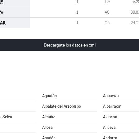
PP
1
59
57,2
's
1
40
38,8
PAR
1
25
24,2
Descárgate los datos en xml
Aguatón
Aguaviva
Albalate del Arzobispo
Albarracín
la Selva
Alcañiz
Alcorisa
Alloza
Allueva
Anadón
Andorra