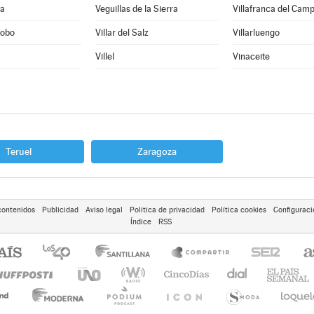
ra
Veguillas de la Sierra
Villafranca del Cam
Cobo
Villar del Salz
Villarluengo
Villel
Vinaceite
Teruel
Zaragoza
contenidos
Publicidad
Aviso legal
Política de privacidad
Política cookies
Configuraci
Índice
RSS