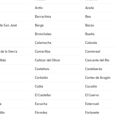
Ariño
Azaila
Barrachina
Bea
de San José
Berge
Bezas
Bronchales
Bueña
Calamocha
Calanda
de la Sierra
Camarillas
Caminreal
lida
Cañizar del Olivar
Cascante del Río
Castelnou
Castelserás
Corbalán
Cortes de Aragón
Cubla
Cucalón
El Castellar
El Cuervo
a
Escucha
Estercuel
lto
Fórnoles
Fortanete