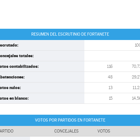
RESUMEN DEL ESCRUTINIO DE FORTANETE
scrutado:
10
oncejales totales:
otos contabilizados:
116
70,7
bstenciones:
48
29,2
otos nulos:
13
11,2
otos en blanco:
15
14,5
VOTOS POR PARTIDOS EN FORTANETE
ARTIDO
CONCEJALES
VOTOS