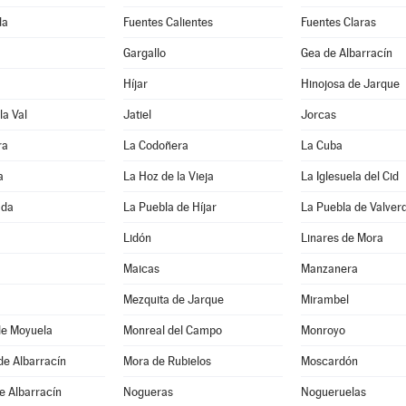
da
Fuentes Calientes
Fuentes Claras
Gargallo
Gea de Albarracín
Híjar
Hinojosa de Jarque
la Val
Jatiel
Jorcas
ra
La Codoñera
La Cuba
a
La Hoz de la Vieja
La Iglesuela del Cid
ada
La Puebla de Híjar
La Puebla de Valver
Lidón
Linares de Mora
Maicas
Manzanera
Mezquita de Jarque
Mirambel
de Moyuela
Monreal del Campo
Monroyo
de Albarracín
Mora de Rubielos
Moscardón
e Albarracín
Nogueras
Nogueruelas