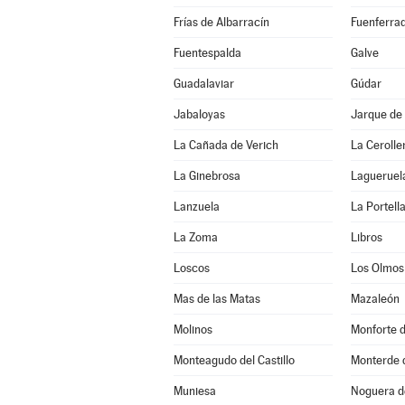
Frías de Albarracín
Fuenferra
Fuentespalda
Galve
Guadalaviar
Gúdar
Jabaloyas
Jarque de 
La Cañada de Verich
La Cerolle
La Ginebrosa
Lagueruel
Lanzuela
La Portell
La Zoma
Libros
Loscos
Los Olmos
Mas de las Matas
Mazaleón
Molinos
Monforte 
Monteagudo del Castillo
Monterde 
Muniesa
Noguera d