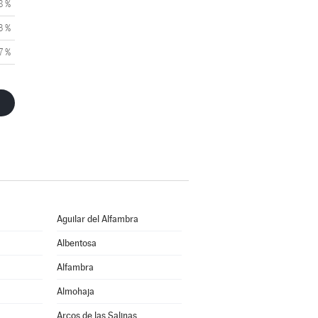
8 %
3 %
7 %
Aguilar del Alfambra
Albentosa
Alfambra
Almohaja
Arcos de las Salinas