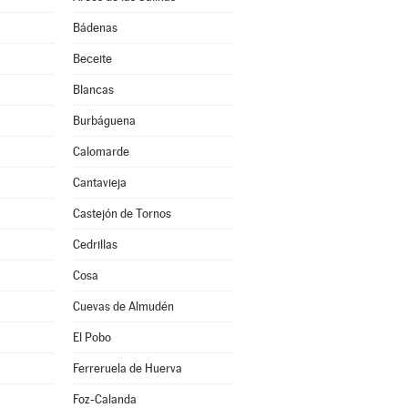
Bádenas
Beceite
Blancas
Burbáguena
Calomarde
Cantavieja
Castejón de Tornos
Cedrillas
Cosa
Cuevas de Almudén
El Pobo
Ferreruela de Huerva
Foz-Calanda