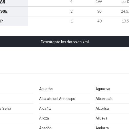
PAR
4
199
55,1
PSOE
2
90
24,9
PP
1
49
13,5
Descárgate los datos en xml
Aguatón
Aguaviva
Albalate del Arzobispo
Albarracín
la Selva
Alcañiz
Alcorisa
Alloza
Allueva
Anadón
Andorra