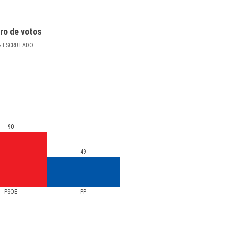
ro de votos
%
ESCRUTADO
90
49
PSOE
PP