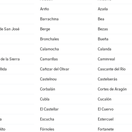
Ariño
Azaila
Barrachina
Bea
de San José
Berge
Bezas
Bronchales
Bueña
Calamocha
Calanda
de la Sierra
Camarillas
Caminreal
lida
Cañizar del Olivar
Cascante del Río
Castelnou
Castelserás
Corbalán
Cortes de Aragón
Cubla
Cucalón
El Castellar
El Cuervo
a
Escucha
Estercuel
lto
Fórnoles
Fortanete