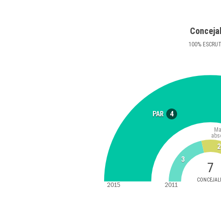
Conceja
100
%
ESCRU
4
PAR
Ma
abs
2
3
7
CONCEJAL
2015
2011