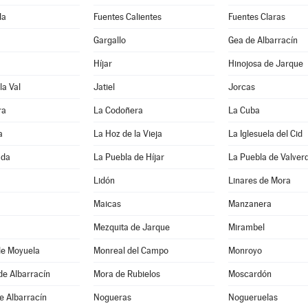
da
Fuentes Calientes
Fuentes Claras
Gargallo
Gea de Albarracín
Híjar
Hinojosa de Jarque
la Val
Jatiel
Jorcas
ra
La Codoñera
La Cuba
a
La Hoz de la Vieja
La Iglesuela del Cid
ada
La Puebla de Híjar
La Puebla de Valver
Lidón
Linares de Mora
Maicas
Manzanera
Mezquita de Jarque
Mirambel
de Moyuela
Monreal del Campo
Monroyo
de Albarracín
Mora de Rubielos
Moscardón
e Albarracín
Nogueras
Nogueruelas