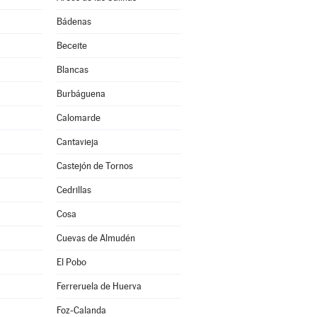
Bádenas
Beceite
Blancas
Burbáguena
Calomarde
Cantavieja
Castejón de Tornos
Cedrillas
Cosa
Cuevas de Almudén
El Pobo
Ferreruela de Huerva
Foz-Calanda