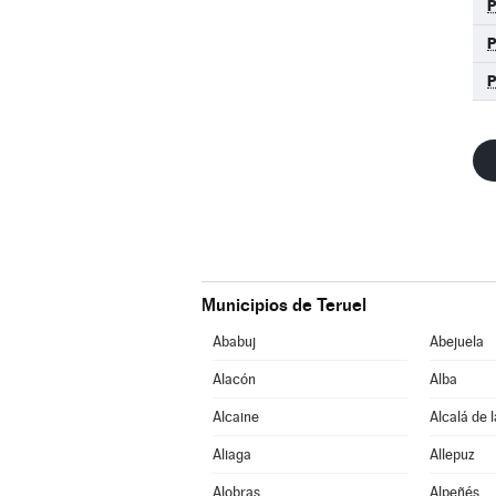
Municipios de Teruel
Ababuj
Abejuela
Alacón
Alba
Alcaine
Alcalá de 
Aliaga
Allepuz
Alobras
Alpeñés