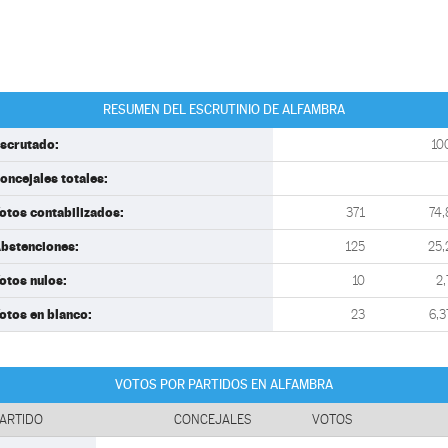
RESUMEN DEL ESCRUTINIO DE ALFAMBRA
scrutado:
10
oncejales totales:
otos contabilizados:
371
74,
bstenciones:
125
25,
otos nulos:
10
2,
otos en blanco:
23
6,3
VOTOS POR PARTIDOS EN ALFAMBRA
ARTIDO
CONCEJALES
VOTOS