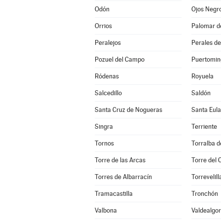
Odón
Ojos Negr
Orrios
Palomar d
Peralejos
Perales de
Pozuel del Campo
Puertomin
Ródenas
Royuela
Salcedillo
Saldón
Santa Cruz de Nogueras
Santa Eula
Singra
Terriente
Tornos
Torralba d
Torre de las Arcas
Torre del
Torres de Albarracín
Torrevelill
Tramacastilla
Tronchón
Valbona
Valdealgor