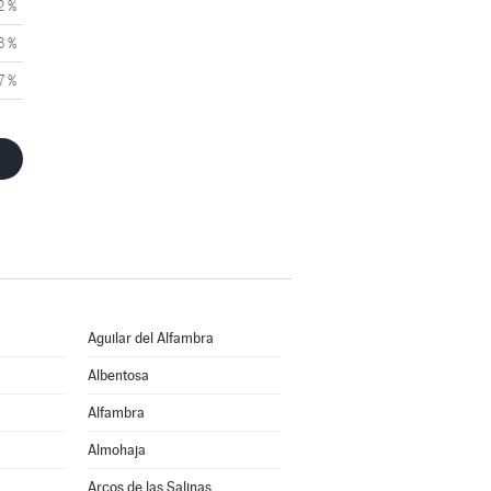
2 %
3 %
7 %
Aguilar del Alfambra
Albentosa
Alfambra
Almohaja
Arcos de las Salinas