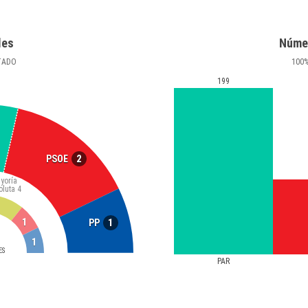
les
Núme
TADO
100
199
2
PSOE
yoría
oluta
4
1
1
PP
1
ES
PAR