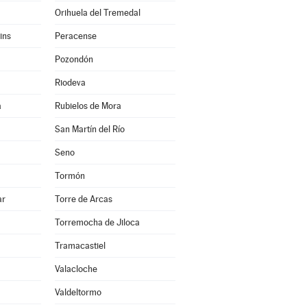
Orihuela del Tremedal
ins
Peracense
Pozondón
Riodeva
a
Rubielos de Mora
San Martín del Río
Seno
Tormón
ar
Torre de Arcas
Torremocha de Jiloca
Tramacastiel
Valacloche
Valdeltormo