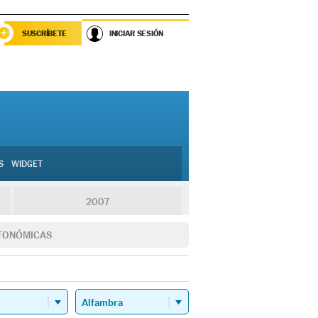
SUSCRÍBETE
INICIAR SESIÓN
S
WIDGET
2007
TONÓMICAS