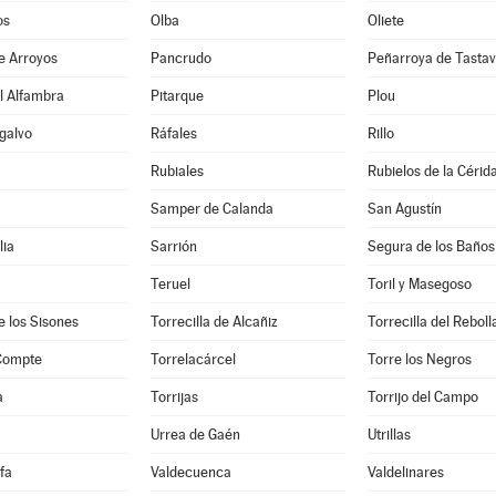
os
Olba
Oliete
e Arroyos
Pancrudo
Peñarroya de Tastav
l Alfambra
Pitarque
Plou
galvo
Ráfales
Rillo
Rubiales
Rubielos de la Cérid
Samper de Calanda
San Agustín
lia
Sarrión
Segura de los Baños
Teruel
Toril y Masegoso
e los Sisones
Torrecilla de Alcañiz
Torrecilla del Reboll
 Compte
Torrelacárcel
Torre los Negros
a
Torrijas
Torrijo del Campo
Urrea de Gaén
Utrillas
fa
Valdecuenca
Valdelinares