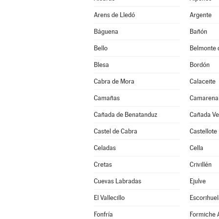
Arens de Lledó
Argente
Báguena
Bañón
Bello
Belmonte 
Blesa
Bordón
Cabra de Mora
Calaceite
Camañas
Camarena 
Cañada de Benatanduz
Cañada Vel
Castel de Cabra
Castellote
Celadas
Cella
Cretas
Crivillén
Cuevas Labradas
Ejulve
El Vallecillo
Escorihuel
Fonfría
Formiche A