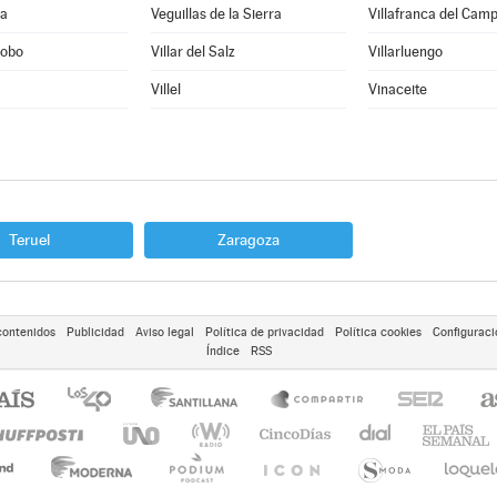
ra
Veguillas de la Sierra
Villafranca del Cam
Cobo
Villar del Salz
Villarluengo
Villel
Vinaceite
Teruel
Zaragoza
contenidos
Publicidad
Aviso legal
Política de privacidad
Política cookies
Configuraci
Índice
RSS