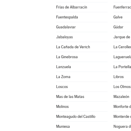
Frías de Albarracín
Fuenferra
Fuentespalda
Galve
Guadalaviar
Gúdar
Jabaloyas
Jarque de 
La Cañada de Verich
La Cerolle
La Ginebrosa
Lagueruel
Lanzuela
La Portell
La Zoma
Libros
Loscos
Los Olmos
Mas de las Matas
Mazaleón
Molinos
Monforte 
Monteagudo del Castillo
Monterde 
Muniesa
Noguera d