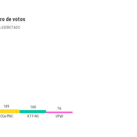
ro de votos
%
ESCRUTADO
189
160
76
CCa-PNC
XTF-NC
UPyD