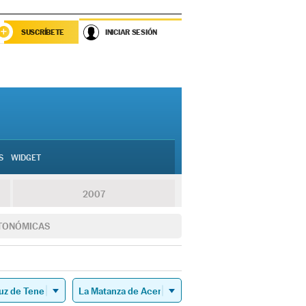
SUSCRÍBETE
INICIAR SESIÓN
S
WIDGET
2007
TONÓMICAS