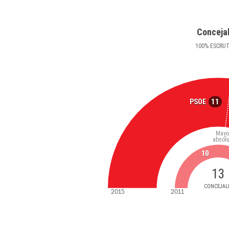
Conceja
100
%
ESCRU
11
PSOE
Mayo
absolu
10
13
CONCEJAL
2015
2011