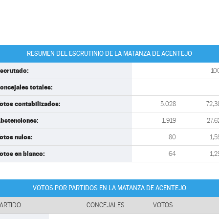
RESUMEN DEL ESCRUTINIO DE LA MATANZA DE ACENTEJO
scrutado:
10
oncejales totales:
otos contabilizados:
5.028
72,3
bstenciones:
1.919
27,6
otos nulos:
80
1,5
otos en blanco:
64
1,2
VOTOS POR PARTIDOS EN LA MATANZA DE ACENTEJO
ARTIDO
CONCEJALES
VOTOS