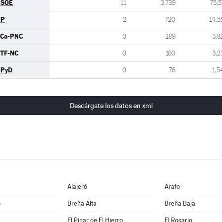
PSOE
11
3.739
75,5
PP
2
720
14,5
Ca-PNC
0
189
3,8
TF-NC
0
160
3,2
UPyD
0
76
1,5
Descárgate los datos en xml
Alajeró
Arafo
o
Breña Alta
Breña Baja
El Pinar de El Hierro
El Rosario