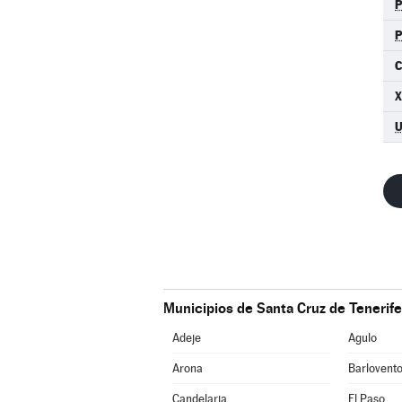
C
X
Municipios de Santa Cruz de Tenerife
Adeje
Agulo
Arona
Barlovent
Candelaria
El Paso