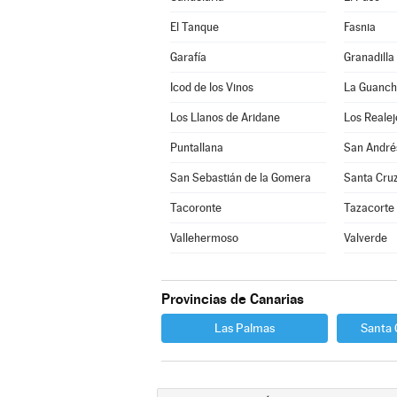
El Tanque
Fasnia
Garafía
Granadilla
Icod de los Vinos
La Guanc
Los Llanos de Aridane
Los Realej
Puntallana
San André
San Sebastián de la Gomera
Santa Cruz
Tacoronte
Tazacorte
Vallehermoso
Valverde
Provincias de Canarias
Las Palmas
Santa 