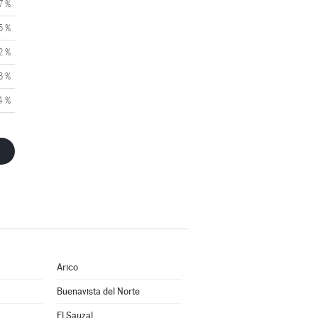
7 %
5 %
2 %
3 %
4 %
Arico
Buenavista del Norte
El Sauzal