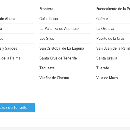
Frontera
Fuencaliente de la 
 de Abona
Guía de Isora
Güímar
ha
La Matanza de Acentejo
La Orotava
os
Los Silos
Puerto de la Cruz
s y Sauces
San Cristóbal de La Laguna
San Juan de la Ram
 de la Palma
Santa Cruz de Tenerife
Santa Úrsula
Tegueste
Tijarafe
Vilaflor de Chasna
Villa de Mazo
Cruz de Tenerife