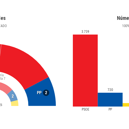
les
Núme
TADO
100
3.739
ría
ta
7
720
2
PP
2
ES
PSOE
PP