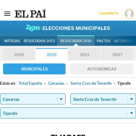
SUSCRÍBETE
26M | Elec
NOTICIAS
RESULTADOS 2023
RESULTADOS 2019
PACTOS
AUTONÓMIC
2019
2015
2011
2007
MUNICIPALES
AUTONÓMICAS
Estás en:
Total España
»
Canarias
»
Santa Cruz de Tenerife
»
Tijarafe