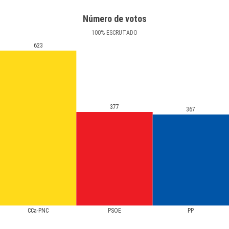
Número de votos
100
%
ESCRUTADO
623
377
367
CCa-PNC
PSOE
PP