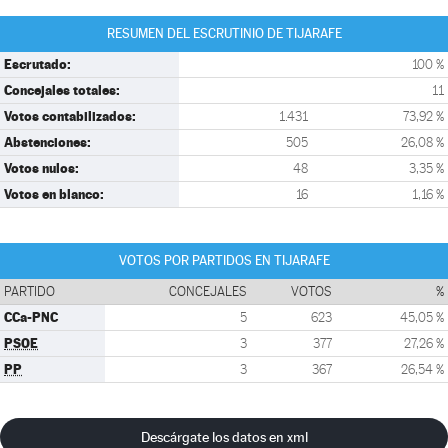
RESUMEN DEL ESCRUTINIO DE TIJARAFE
Escrutado:
100 %
Concejales totales:
11
Votos contabilizados:
1.431
73,92 %
Abstenciones:
505
26,08 %
Votos nulos:
48
3,35 %
Votos en blanco:
16
1,16 %
VOTOS POR PARTIDOS EN TIJARAFE
PARTIDO
CONCEJALES
VOTOS
%
CCa-PNC
5
623
45,05 %
PSOE
3
377
27,26 %
PP
3
367
26,54 %
Descárgate los datos en xml