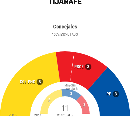
TIJARAFE
Concejales
100
%
ESCRUTADO
3
PSOE
5
CCa-PNC
Mayoría
absoluta
6
3
3
PP
5
3
11
2015
2011
CONCEJALES