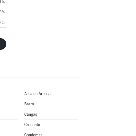
1 %
9 %
7 %
A Illa de Arousa
Barro
Cangas
Crecente
Gondomar