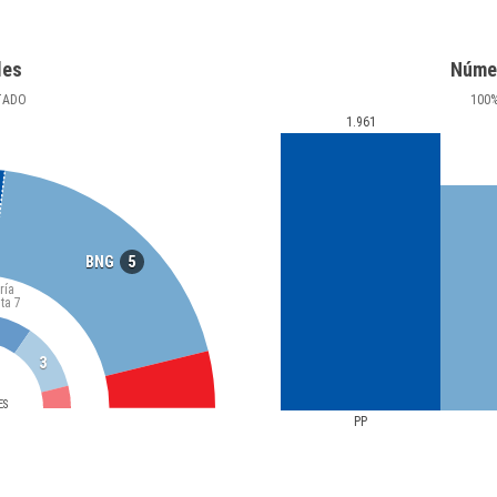
les
Núme
TADO
100
1.961
5
BNG
ría
ta
7
3
ES
PP