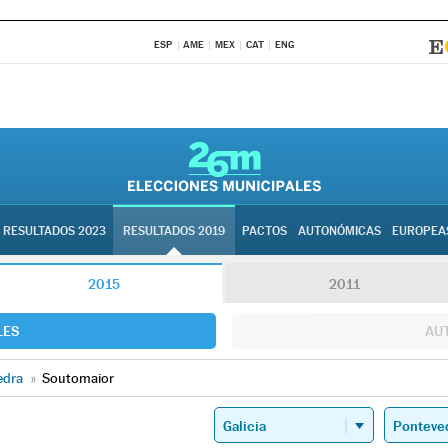
ESP
AME
MEX
CAT
ENG
RESULTADOS 2023
RESULTADOS 2019
PACTOS
AUTONÓMICAS
EUROPEA
2015
2011
LES
AU
edra
»
Soutomaior