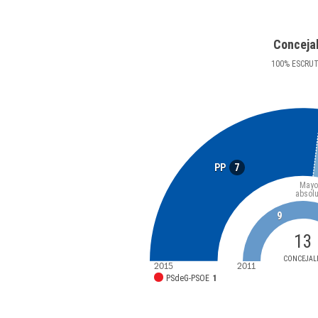
Conceja
100
%
ESCRU
7
PP
Mayo
absolu
9
13
CONCEJAL
2015
2011
PSdeG-PSOE
1