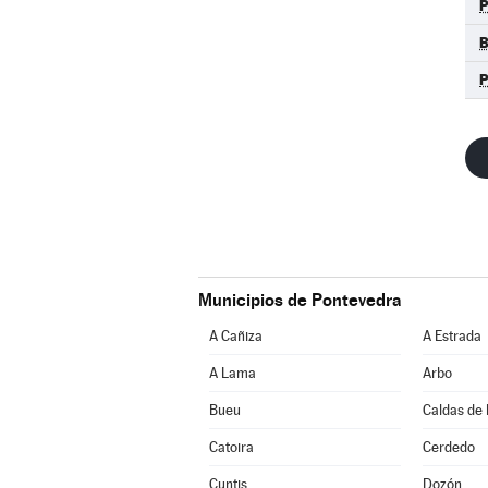
P
Municipios de Pontevedra
A Cañiza
A Estrada
A Lama
Arbo
Bueu
Caldas de 
Catoira
Cerdedo
Cuntis
Dozón