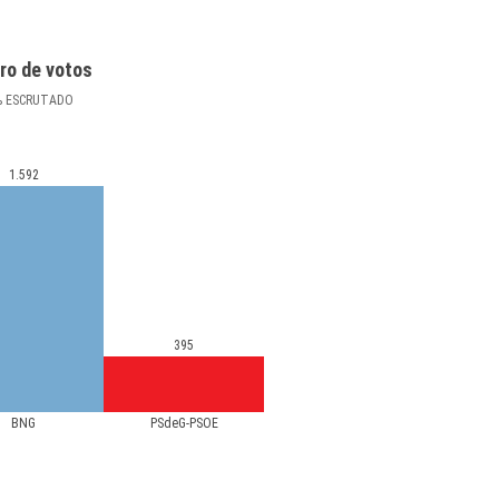
ro de votos
%
ESCRUTADO
1.592
395
BNG
PSdeG-PSOE