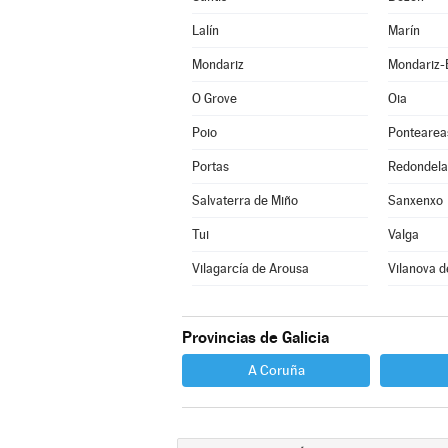
Lalín
Marín
Mondariz
Mondariz-
O Grove
Oia
Poio
Pontearea
Portas
Redondela
Salvaterra de Miño
Sanxenxo
Tui
Valga
Vilagarcía de Arousa
Vilanova d
Provincias de Galicia
A Coruña