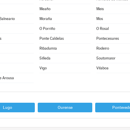
Meaño
Meis
Balneario
Moraña
Mos
O Porriño
O Rosal
s
Ponte Caldelas
Pontecesures
Ribadumia
Rodeiro
Silleda
Soutomaior
Vigo
Vilaboa
e Arousa
Lugo
Ourense
Ponteved