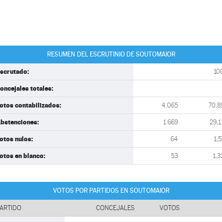
RESUMEN DEL ESCRUTINIO DE SOUTOMAIOR
scrutado:
10
oncejales totales:
otos contabilizados:
4.065
70,8
bstenciones:
1.669
29,1
otos nulos:
64
1,5
otos en blanco:
53
1,3
VOTOS POR PARTIDOS EN SOUTOMAIOR
ARTIDO
CONCEJALES
VOTOS