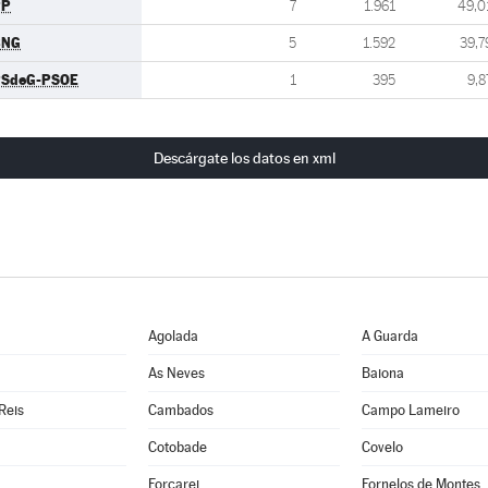
PP
7
1.961
49,0
BNG
5
1.592
39,7
SdeG-PSOE
1
395
9,8
Descárgate los datos en xml
Agolada
A Guarda
As Neves
Baiona
Reis
Cambados
Campo Lameiro
Cotobade
Covelo
Forcarei
Fornelos de Montes