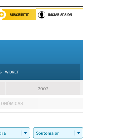
SUSCRÍBETE
INICIAR SESIÓN
S
WIDGET
2007
TONÓMICAS