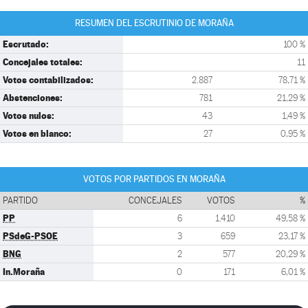
RESUMEN DEL ESCRUTINIO DE MORAÑA
Escrutado:
100 %
Concejales totales:
11
Votos contabilizados:
2.887
78,71 %
Abstenciones:
781
21,29 %
Votos nulos:
43
1,49 %
Votos en blanco:
27
0,95 %
VOTOS POR PARTIDOS EN MORAÑA
PARTIDO
CONCEJALES
VOTOS
%
PP
6
1.410
49,58 %
PSdeG-PSOE
3
659
23,17 %
BNG
2
577
20,29 %
In.Moraña
0
171
6,01 %