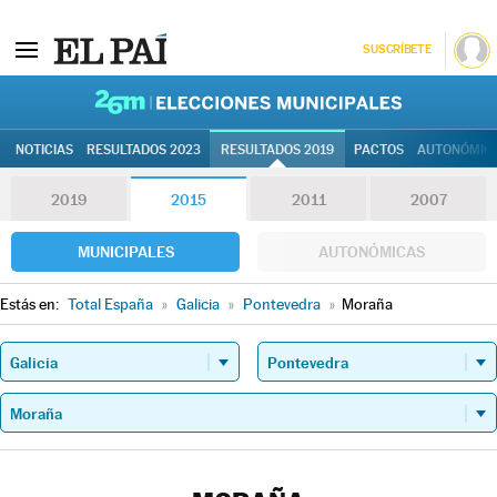
SUSCRÍBETE
26M | Elec
NOTICIAS
RESULTADOS 2023
RESULTADOS 2019
PACTOS
AUTONÓMIC
2019
2015
2011
2007
MUNICIPALES
AUTONÓMICAS
Estás en:
Total España
»
Galicia
»
Pontevedra
»
Moraña