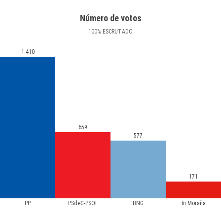
Número de votos
100
%
ESCRUTADO
1.410
659
577
171
PP
PSdeG-PSOE
BNG
In.Moraña