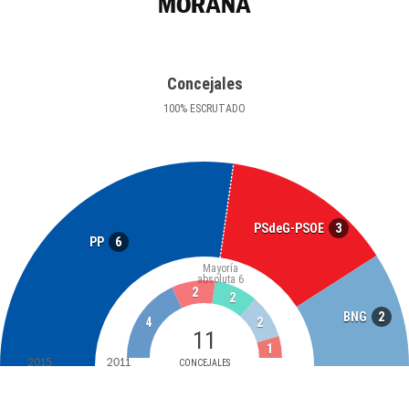
MORAÑA
Concejales
100
%
ESCRUTADO
3
PSdeG-PSOE
6
PP
Mayoría
absoluta
6
2
2
2
BNG
4
2
11
1
2015
2011
CONCEJALES