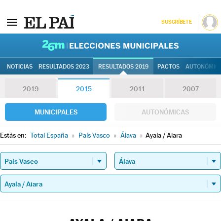
SUSCRÍBETE
26M | Elec
NOTICIAS
RESULTADOS 2023
RESULTADOS 2019
PACTOS
AUTONÓMIC
2019
2015
2011
2007
MUNICIPALES
AUTONÓMICAS
Estás en:
Total España
»
País Vasco
»
Álava
»
Ayala / Aiara