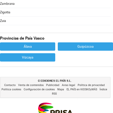
Zambrana
Zigoitia
Zuia
Provincias de País Vasco
Álava
Guipúzcoa
Vizcaya
EDICIONES EL PAÍS S.L.
©
Contacto
Venta de contenidos
Publicidad
Aviso legal
Política de privacidad
Política cookies
Configuración de cookies
Mapa
EL PAÍS en KIOSKOyMÁS
Índice
RSS