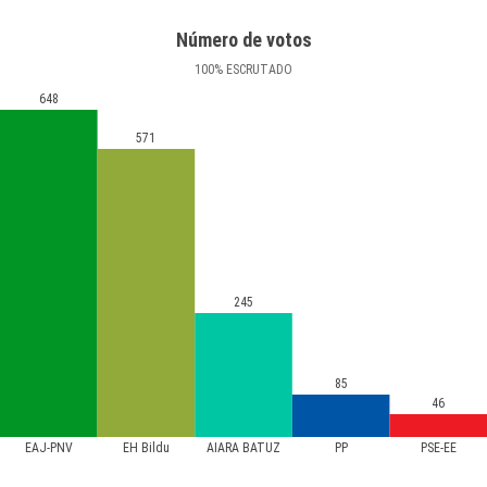
Número de votos
100
%
ESCRUTADO
648
571
245
85
46
EAJ-PNV
EH Bildu
AIARA BATUZ
PP
PSE-EE