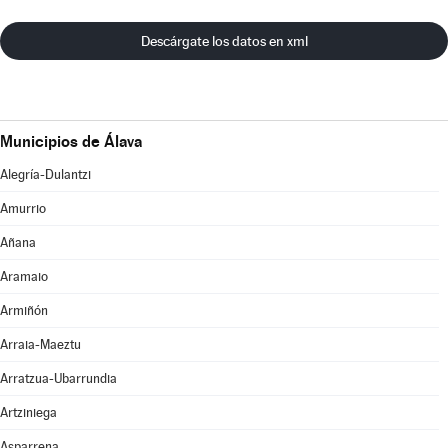
Descárgate los datos en xml
Municipios de Álava
Alegría-Dulantzi
Amurrio
Añana
Aramaio
Armiñón
Arraia-Maeztu
Arratzua-Ubarrundia
Artziniega
Asparrena