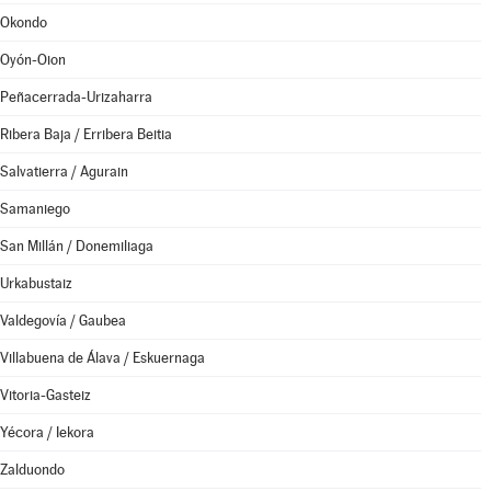
Okondo
Oyón-Oion
Peñacerrada-Urizaharra
Ribera Baja / Erribera Beitia
Salvatierra / Agurain
Samaniego
San Millán / Donemiliaga
Urkabustaiz
Valdegovía / Gaubea
Villabuena de Álava / Eskuernaga
Vitoria-Gasteiz
Yécora / Iekora
Zalduondo