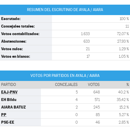
RESUMEN DEL ESCRUTINIO DE AYALA / AIARA
Escrutado:
100 %
Concejales totales:
11
Votos contabilizados:
1.633
72,07 %
Abstenciones:
633
27,93 %
Votos nulos:
21
1,29 %
Votos en blanco:
17
1,05 %
VOTOS POR PARTIDOS EN AYALA / AIARA
PARTIDO
CONCEJALES
VOTOS
%
EAJ-PNV
5
648
40,2 %
EH Bildu
4
571
35,42 %
AIARA BATUZ
2
245
15,2 %
PP
0
85
5,27 %
PSE-EE
0
46
2,85 %