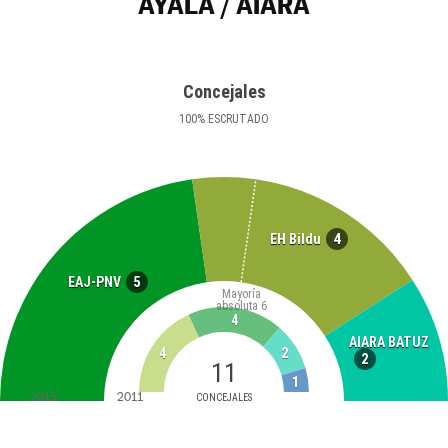
AYALA / AIARA
Concejales
100
%
ESCRUTADO
4
EH Bildu
5
EAJ-PNV
Mayoría
absoluta
6
4
AIARA BATUZ
4
2
2
11
1
2015
2011
CONCEJALES