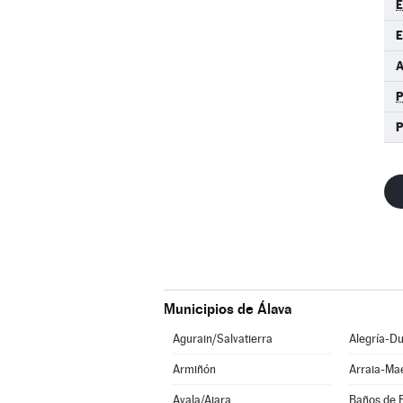
E
E
A
P
Municipios de Álava
Agurain/Salvatierra
Alegría-Du
Armiñón
Arraia-Ma
Ayala/Aiara
Baños de 