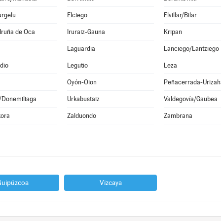
urgelu
Elciego
Elvillar/Bilar
Iruña de Oca
Iruraiz-Gauna
Kripan
Laguardia
Lanciego/Lantziego
dio
Legutio
Leza
Oyón-Oion
Peñacerrada-Urizah
n/Donemiliaga
Urkabustaiz
Valdegovía/Gaubea
kora
Zalduondo
Zambrana
Guipúzcoa
Vizcaya