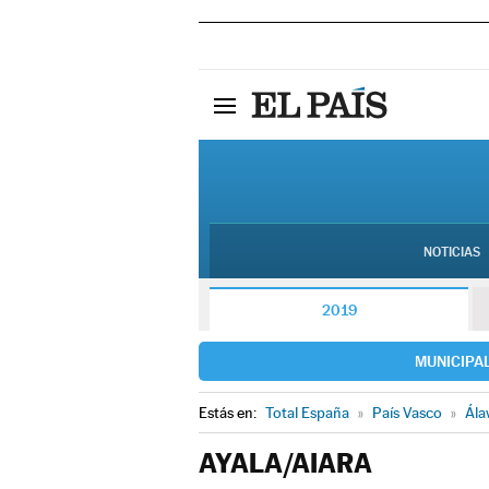
NOTICIAS
2019
MUNICIPA
Estás en:
Total España
»
País Vasco
»
Ála
AYALA/AIARA