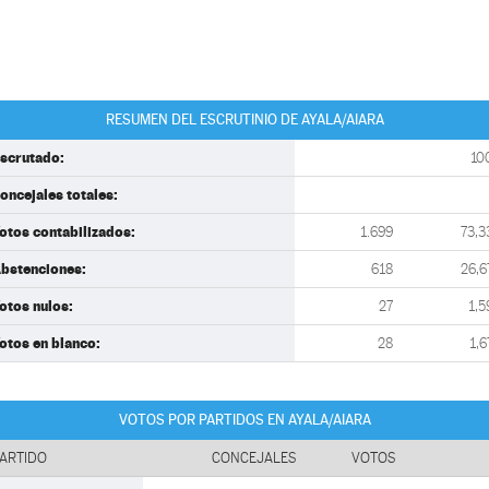
RESUMEN DEL ESCRUTINIO DE AYALA/AIARA
scrutado:
10
oncejales totales:
otos contabilizados:
1.699
73,3
bstenciones:
618
26,6
otos nulos:
27
1,5
otos en blanco:
28
1,6
VOTOS POR PARTIDOS EN AYALA/AIARA
ARTIDO
CONCEJALES
VOTOS