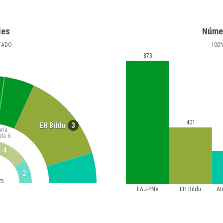
les
Núme
TADO
100
873
401
3
EH Bildu
ría
uta
6
4
2
ES
EAJ-PNV
EH Bildu
AI