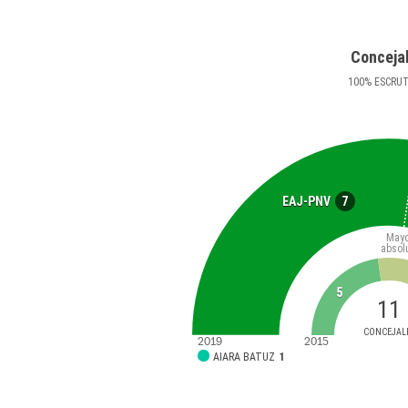
Conceja
100
%
ESCRU
7
EAJ-PNV
Mayo
absol
5
11
CONCEJAL
2019
2015
AIARA BATUZ
1