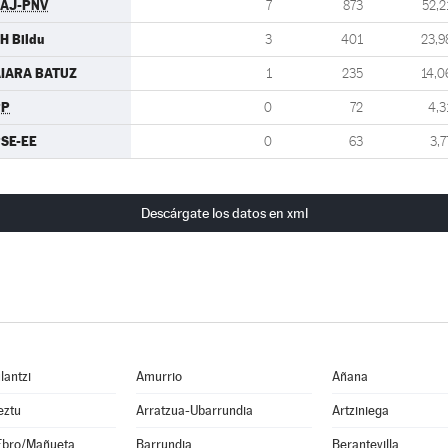
AJ-PNV
7
873
52,2
H Bildu
3
401
23,9
IARA BATUZ
1
235
14,0
PP
0
72
4,3
SE-EE
0
63
3,7
Descárgate los datos en xml
lantzi
Amurrio
Añana
eztu
Arratzua-Ubarrundia
Artziniega
Ebro/Mañueta
Barrundia
Berantevilla