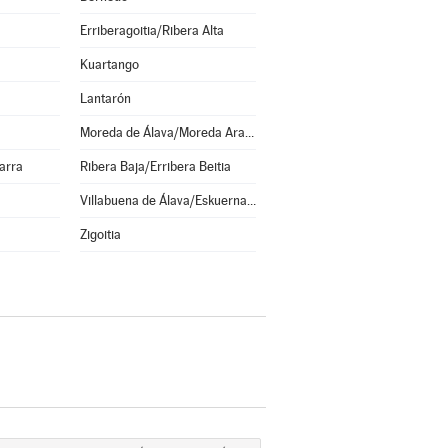
Erriberagoitia/Ribera Alta
Kuartango
Lantarón
Moreda de Álava/Moreda Araba
arra
Ribera Baja/Erribera Beitia
Villabuena de Álava/Eskuernaga
Zigoitia