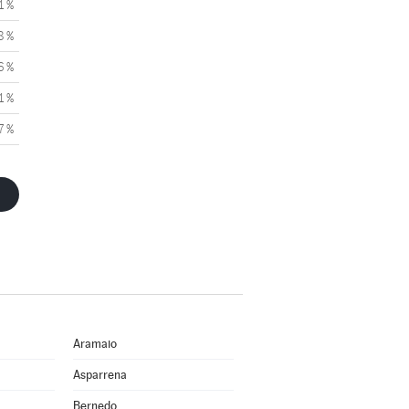
1 %
8 %
6 %
1 %
7 %
Aramaio
Asparrena
Bernedo