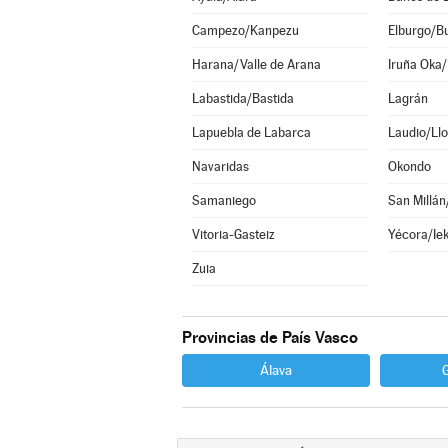
Campezo/Kanpezu
Elburgo/B
Harana/Valle de Arana
Iruña Oka/
Labastida/Bastida
Lagrán
Lapuebla de Labarca
Laudio/Llo
Navaridas
Okondo
Samaniego
San Millá
Vitoria-Gasteiz
Yécora/Ie
Zuia
Provincias de País Vasco
Álava