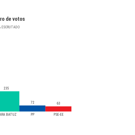
ro de votos
%
ESCRUTADO
235
72
63
ARA BATUZ
PP
PSE-EE