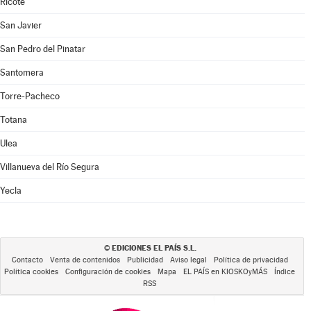
Ricote
San Javier
San Pedro del Pinatar
Santomera
Torre-Pacheco
Totana
Ulea
Villanueva del Río Segura
Yecla
EDICIONES EL PAÍS S.L.
©
Contacto
Venta de contenidos
Publicidad
Aviso legal
Política de privacidad
Política cookies
Configuración de cookies
Mapa
EL PAÍS en KIOSKOyMÁS
Índice
RSS