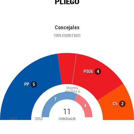
PLIEGO
Concejales
100
%
ESCRUTADO
4
PSOE
5
PP
Mayoría
absoluta
6
7
2
C's
4
11
2015
2011
CONCEJALES