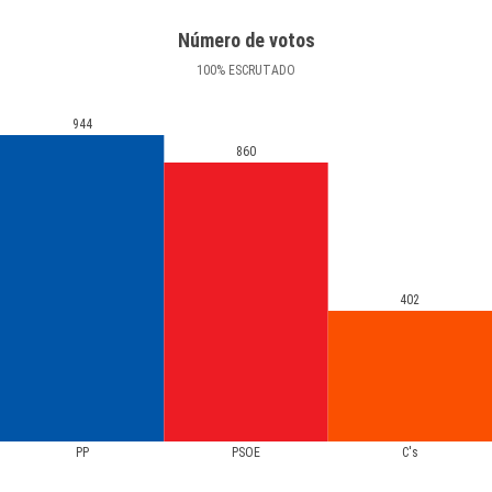
Número de votos
100
%
ESCRUTADO
944
860
402
PP
PSOE
C's