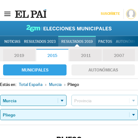
SUSCRÍBETE
26M | Elec
NOTICIAS
RESULTADOS 2023
RESULTADOS 2019
PACTOS
AUTONÓMIC
2019
2015
2011
2007
MUNICIPALES
AUTONÓMICAS
Estás en:
Total España
»
Murcia
»
Pliego