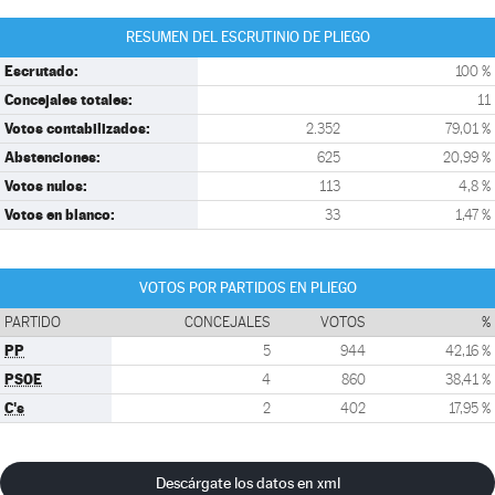
RESUMEN DEL ESCRUTINIO DE PLIEGO
Escrutado:
100 %
Concejales totales:
11
Votos contabilizados:
2.352
79,01 %
Abstenciones:
625
20,99 %
Votos nulos:
113
4,8 %
Votos en blanco:
33
1,47 %
VOTOS POR PARTIDOS EN PLIEGO
PARTIDO
CONCEJALES
VOTOS
%
PP
5
944
42,16 %
PSOE
4
860
38,41 %
C's
2
402
17,95 %
Descárgate los datos en xml