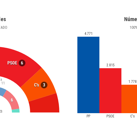
les
Núme
TADO
100
4.771
6
PSOE
2.815
ía
1.778
a
11
3
C's
6
ES
PP
PSOE
C's