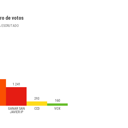
ro de votos
%
ESCRUTADO
1.241
293
160
GANAR SAN
CCD
VOX
JAVIER.IP