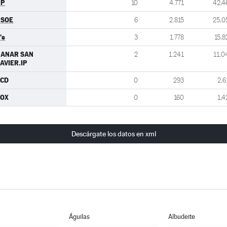
PP
10
4.771
42,4
PSOE
6
2.815
25,0
's
3
1.778
15,8
GANAR SAN
2
1.241
11,0
AVIER.IP
CCD
0
293
2,6
VOX
0
160
1,4
Descárgate los datos en xml
Águilas
Albudeite