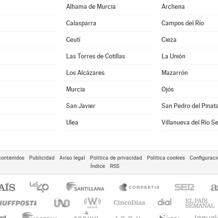
Alhama de Murcia
Archena
Calasparra
Campos del Río
Ceutí
Cieza
Las Torres de Cotillas
La Unión
Los Alcázares
Mazarrón
Murcia
Ojós
San Javier
San Pedro del Pinat
Ulea
Villanueva del Río S
contenidos
Publicidad
Aviso legal
Política de privacidad
Política cookies
Configuraci
Índice
RSS