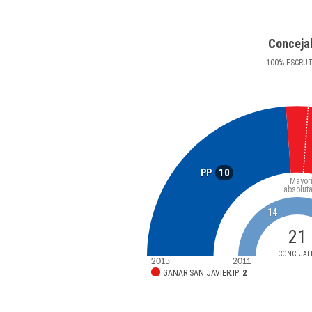
Conceja
100
%
ESCRU
10
PP
Mayor
absolut
14
21
CONCEJAL
2015
2011
GANAR SAN JAVIER.IP
2