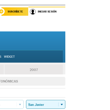
SUSCRÍBETE
INICIAR SESIÓN
S
WIDGET
2007
TONÓMICAS