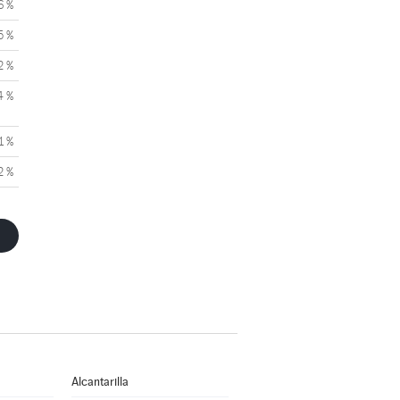
6 %
5 %
2 %
4 %
1 %
2 %
Alcantarilla