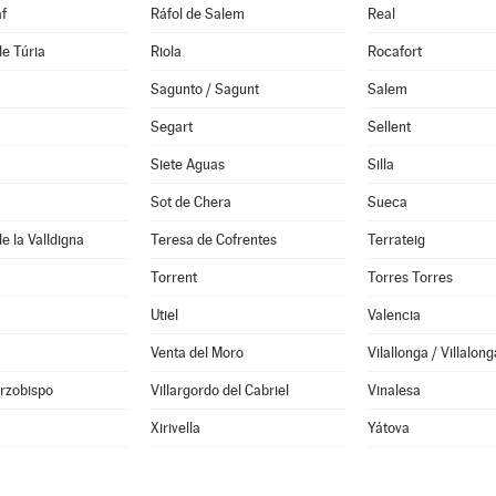
f
Ráfol de Salem
Real
de Túria
Riola
Rocafort
Sagunto / Sagunt
Salem
Segart
Sellent
Siete Aguas
Silla
Sot de Chera
Sueca
e la Valldigna
Teresa de Cofrentes
Terrateig
Torrent
Torres Torres
Utiel
Valencia
Venta del Moro
Vilallonga / Villalong
Arzobispo
Villargordo del Cabriel
Vinalesa
Xirivella
Yátova