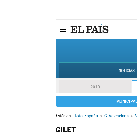
NOTICIAS
2019
MUNICIPA
Estás en:
Total España
»
C. Valenciana
»
V
GILET