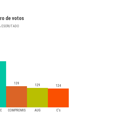
ro de votos
%
ESCRUTADO
139
129
124
AC
COMPROMIS
AUG
C's