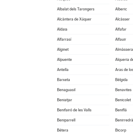
Albalat dels Tarongers
Alberic
Alcàntera de Xúquer
Alcàsser
Aldaia
Alfafar
Alfarrasí
Alfauir
Alginet
Almàssera
Alpuente
Alqueria de
Antella
Aras de lo
Barxeta
Bèlgida
Benaguasil
Benavites
Beniatjar
Benicolet
Benifairó de les Valls
Beniflá
Beniparrell
Benirredr
Bétera
Bicorp