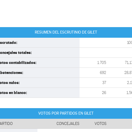
RESUMEN DEL ESCRUTINIO DE GILET
scrutado:
10
oncejales totales:
otos contabilizados:
1.705
71,1
bstenciones:
692
28,8
otos nulos:
37
2,1
otos en blanco:
26
1,5
VOTOS POR PARTIDOS EN GILET
ARTIDO
CONCEJALES
VOTOS