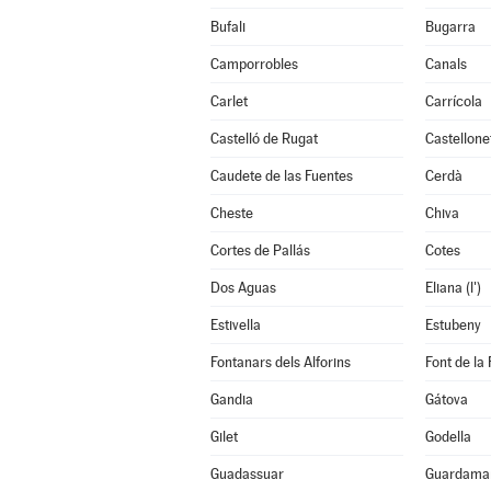
Bufali
Bugarra
Camporrobles
Canals
Carlet
Carrícola
Castelló de Rugat
Castellone
Caudete de las Fuentes
Cerdà
Cheste
Chiva
Cortes de Pallás
Cotes
Dos Aguas
Eliana (l')
Estivella
Estubeny
Fontanars dels Alforins
Font de la 
Gandia
Gátova
Gilet
Godella
Guadassuar
Guardamar