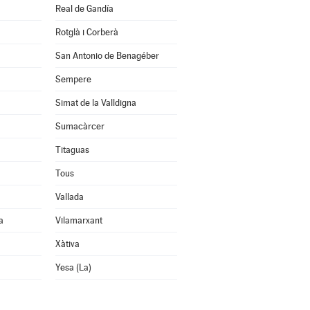
Real de Gandía
Rotglà i Corberà
San Antonio de Benagéber
Sempere
Simat de la Valldigna
Sumacàrcer
Titaguas
Tous
Vallada
a
Vilamarxant
Xàtiva
Yesa (La)