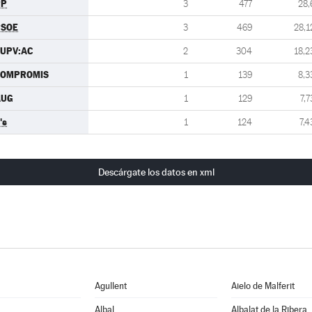
PP
3
477
28,
PSOE
3
469
28,1
UPV:AC
2
304
18,2
COMPROMIS
1
139
8,3
AUG
1
129
7,7
's
1
124
7,4
Descárgate los datos en xml
Agullent
Aielo de Malferit
Albal
Albalat de la Ribera