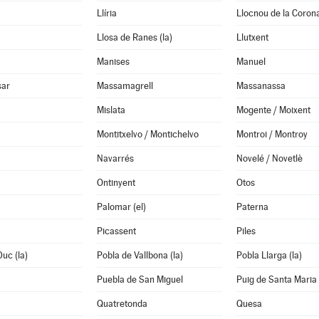
Llíria
Llocnou de la Coron
Llosa de Ranes (la)
Llutxent
Manises
Manuel
sar
Massamagrell
Massanassa
Mislata
Mogente / Moixent
Montitxelvo / Montichelvo
Montroi / Montroy
Navarrés
Novelé / Novetlè
Ontinyent
Otos
Palomar (el)
Paterna
Picassent
Piles
Duc (la)
Pobla de Vallbona (la)
Pobla Llarga (la)
Puebla de San Miguel
Puig de Santa Maria 
Quatretonda
Quesa