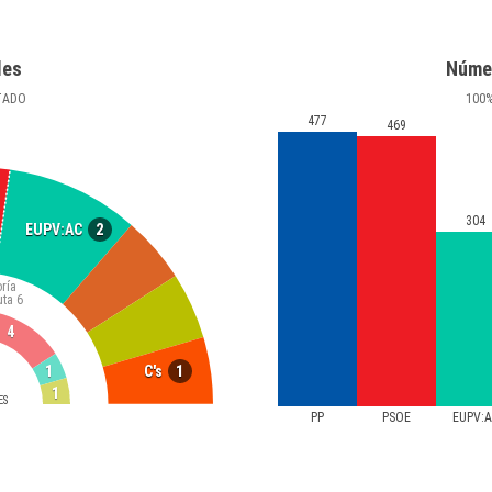
les
Núme
TADO
100
477
469
304
2
EUPV:AC
ría
uta
6
4
1
1
C's
1
ES
PP
PSOE
EUPV: