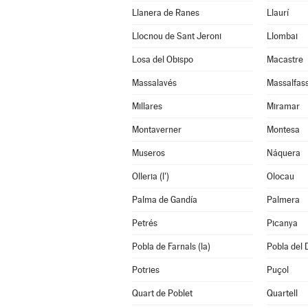
Llanera de Ranes
Llaurí
Llocnou de Sant Jeroni
Llombai
Losa del Obispo
Macastre
Massalavés
Massalfas
Millares
Miramar
Montaverner
Montesa
Museros
Náquera
Olleria (l')
Olocau
Palma de Gandía
Palmera
Petrés
Picanya
Pobla de Farnals (la)
Pobla del 
Potries
Puçol
Quart de Poblet
Quartell