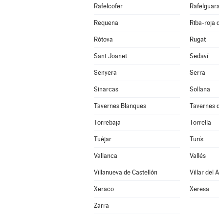
Rafelcofer
Rafelguara
Requena
Riba-roja 
Rótova
Rugat
Sant Joanet
Sedaví
Senyera
Serra
Sinarcas
Sollana
Tavernes Blanques
Tavernes d
Torrebaja
Torrella
Tuéjar
Turís
Vallanca
Vallés
Villanueva de Castellón
Villar del 
Xeraco
Xeresa
Zarra