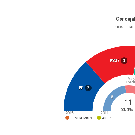
Conceja
100
%
ESCRU
3
PSOE
Mayo
absol
3
PP
5
11
CONCEJAL
2015
2011
COMPROMIS
1
AUG
1