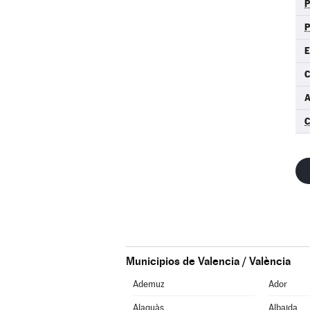
E
C
Municipios de Valencia / València
Ademuz
Ador
Alaquàs
Albaida