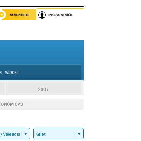
SUSCRÍBETE
INICIAR SESIÓN
S
WIDGET
2007
TONÓMICAS