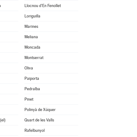
a
Llocnou d'En Fenollet
Loriguilla
Marines
Meliana
Moncada
Montserrat
Oliva
Paiporta
Pedralba
Pinet
Polinyà de Xúquer
(el)
Quart de les Valls
Rafelbunyol