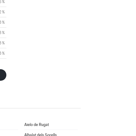
6 %
2 %
3 %
3 %
3 %
3 %
Aielo de Rugat
Albalat dels Sorells