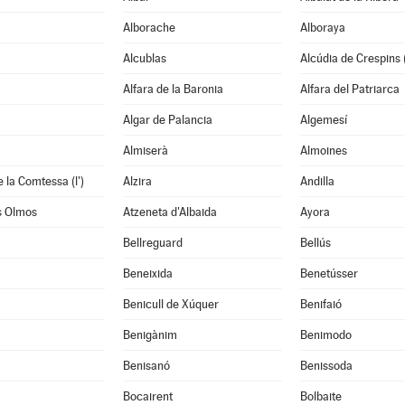
Alborache
Alboraya
Alcublas
Alcúdia de Crespins (
Alfara de la Baronia
Alfara del Patriarca
Algar de Palancia
Algemesí
Almiserà
Almoines
 la Comtessa (l')
Alzira
Andilla
s Olmos
Atzeneta d'Albaida
Ayora
Bellreguard
Bellús
Beneixida
Benetússer
Benicull de Xúquer
Benifaió
Benigànim
Benimodo
à
Benisanó
Benissoda
Bocairent
Bolbaite