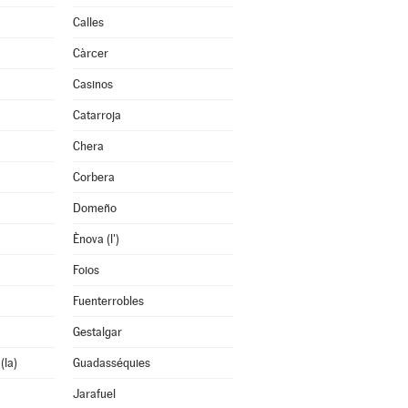
Calles
Càrcer
Casinos
Catarroja
Chera
Corbera
Domeño
Ènova (l')
Foios
Fuenterrobles
Gestalgar
(la)
Guadasséquies
Jarafuel