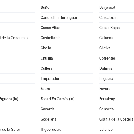
Buñol
Burjassot
Canet d'En Berenguer
Carcaixent
Casas Altas
Casas Bajas
t de la Conquesta
Castielfabib
Catadau
Chella
Chelva
Chulilla
Cofrentes
Cullera
Daimús
Emperador
Enguera
Faura
Favara
Figuera (la)
Font d'En Carròs (la)
Fortaleny
Gavarda
Genovés
Godelleta
Granja de la Costera 
 de la Safor
Higueruelas
Jalance