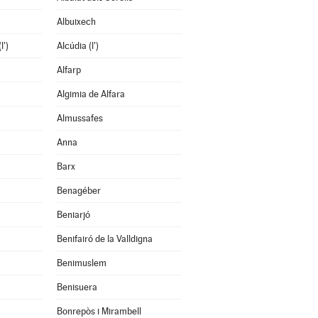
Albuixech
l')
Alcúdia (l')
Alfarp
Algimia de Alfara
Almussafes
Anna
Barx
Benagéber
Beniarjó
Benifairó de la Valldigna
Benimuslem
Benisuera
Bonrepòs i Mirambell