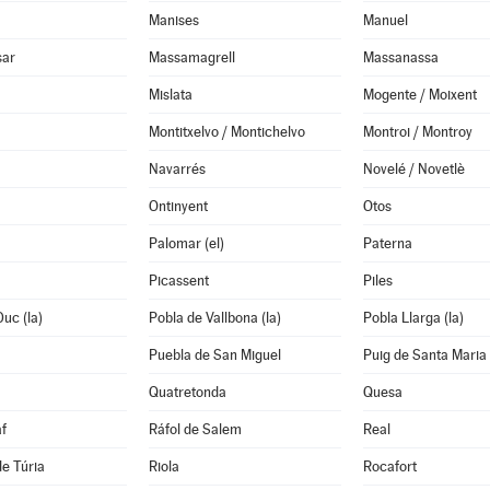
Manises
Manuel
sar
Massamagrell
Massanassa
Mislata
Mogente / Moixent
Montitxelvo / Montichelvo
Montroi / Montroy
Navarrés
Novelé / Novetlè
Ontinyent
Otos
Palomar (el)
Paterna
Picassent
Piles
Duc (la)
Pobla de Vallbona (la)
Pobla Llarga (la)
Puebla de San Miguel
Puig de Santa Maria 
Quatretonda
Quesa
f
Ráfol de Salem
Real
de Túria
Riola
Rocafort