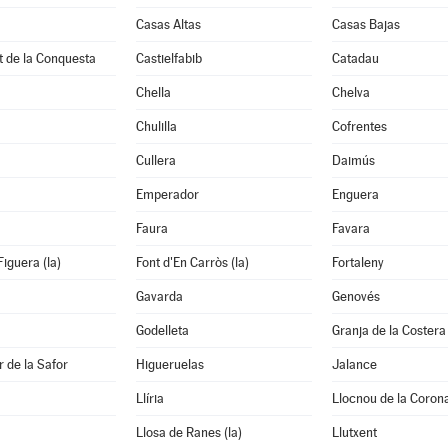
Casas Altas
Casas Bajas
t de la Conquesta
Castielfabib
Catadau
Chella
Chelva
Chulilla
Cofrentes
Cullera
Daimús
Emperador
Enguera
Faura
Favara
Figuera (la)
Font d'En Carròs (la)
Fortaleny
Gavarda
Genovés
Godelleta
Granja de la Costera 
 de la Safor
Higueruelas
Jalance
Llíria
Llocnou de la Coron
Llosa de Ranes (la)
Llutxent