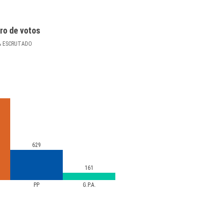
ro de votos
%
ESCRUTADO
629
161
PP
G.P.A.