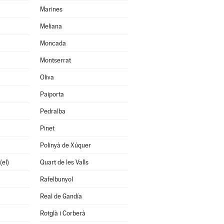
Marines
Meliana
Moncada
Montserrat
Oliva
Paiporta
Pedralba
Pinet
Polinyà de Xúquer
(el)
Quart de les Valls
Rafelbunyol
Real de Gandía
Rotglà i Corberà