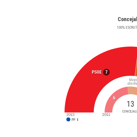
Conceja
100
%
ESCRU
7
PSOE
Mayo
absolu
6
13
CONCEJAL
2015
2011
PP
1