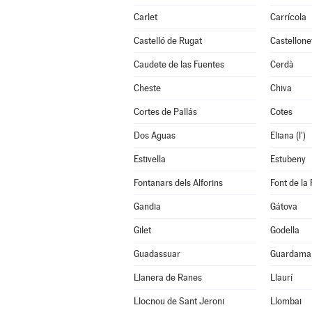
Carlet
Carrícola
Castelló de Rugat
Castellone
Caudete de las Fuentes
Cerdà
Cheste
Chiva
Cortes de Pallás
Cotes
Dos Aguas
Eliana (l')
Estivella
Estubeny
Fontanars dels Alforins
Font de la 
Gandia
Gátova
Gilet
Godella
Guadassuar
Guardamar
Llanera de Ranes
Llaurí
Llocnou de Sant Jeroni
Llombai