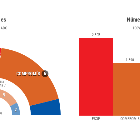
les
Núme
TADO
100
2.507
1.698
5
COMPROMÍS
ría
ta
7
5
2
ES
PSOE
COMPROMÍS