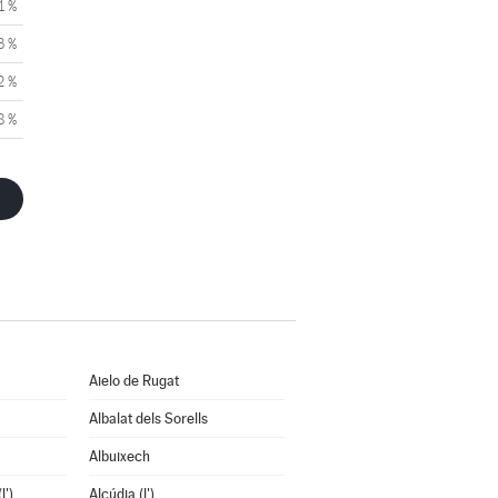
1 %
3 %
2 %
8 %
Aielo de Rugat
Albalat dels Sorells
Albuixech
l')
Alcúdia (l')