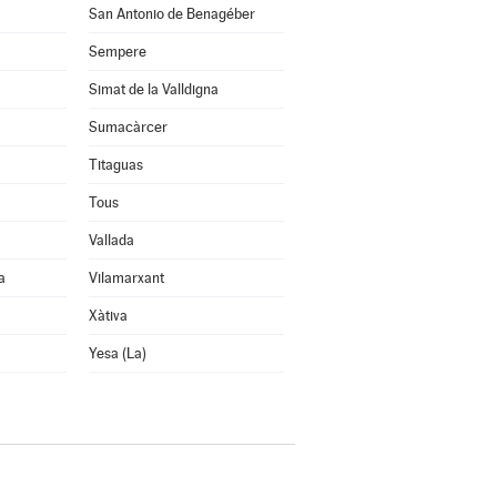
San Antonio de Benagéber
Sempere
Simat de la Valldigna
Sumacàrcer
Titaguas
Tous
Vallada
a
Vilamarxant
Xàtiva
Yesa (La)