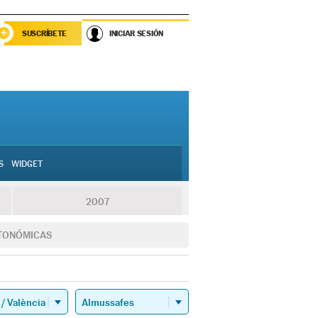
SUSCRÍBETE
INICIAR SESIÓN
S
WIDGET
2007
TONÓMICAS