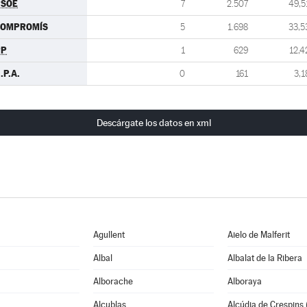
PSOE
7
2.507
49,5
COMPROMÍS
5
1.698
33,5
PP
1
629
12,4
.P.A.
0
161
3,1
Descárgate los datos en xml
Agullent
Aielo de Malferit
Albal
Albalat de la Ribera
Alborache
Alboraya
Alcublas
Alcúdia de Crespins (