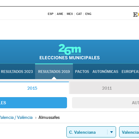
ESP
AME
MEX
CAT
ENG
RESULTADOS 2023
RESULTADOS 2019
PACTOS
AUTONÓMICAS
EUROPEA
2015
2011
LES
AU
alencia / València
»
Almussafes