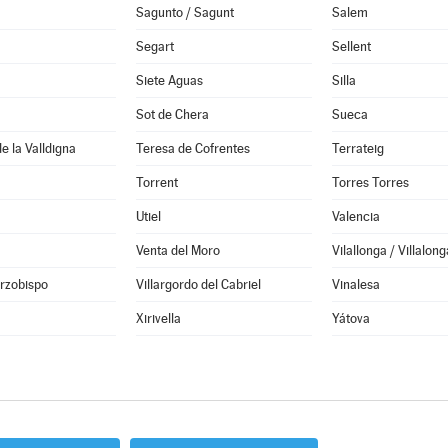
Sagunto / Sagunt
Salem
Segart
Sellent
Siete Aguas
Silla
Sot de Chera
Sueca
e la Valldigna
Teresa de Cofrentes
Terrateig
Torrent
Torres Torres
Utiel
Valencia
Venta del Moro
Vilallonga / Villalong
Arzobispo
Villargordo del Cabriel
Vinalesa
Xirivella
Yátova