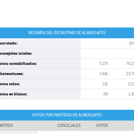
RESUMEN DEL ESCRUTINIO DE ALMUSSAFES
scrutado:
10
oncejales totales:
otos contabilizados:
5.179
76,2
bstenciones:
1.616
23,7
otos nulos:
115
2,2
otos en blanco:
69
1,3
VOTOS POR PARTIDOS EN ALMUSSAFES
ARTIDO
CONCEJALES
VOTOS