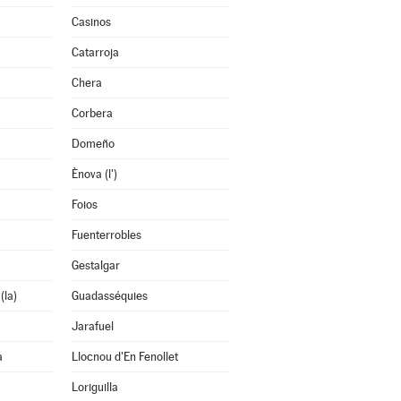
Casinos
Catarroja
Chera
Corbera
Domeño
Ènova (l')
Foios
Fuenterrobles
Gestalgar
(la)
Guadasséquies
Jarafuel
a
Llocnou d'En Fenollet
Loriguilla