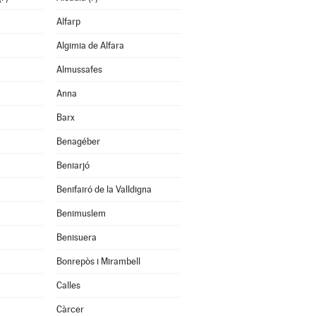
Alfarp
Algimia de Alfara
Almussafes
Anna
Barx
Benagéber
Beniarjó
Benifairó de la Valldigna
Benimuslem
Benisuera
Bonrepòs i Mirambell
Calles
Càrcer