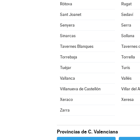
Rótova
Rugat
Sant Joanet
Sedaví
Senyera
Serra
Sinarcas
Sollana
Tavernes Blanques
Tavernes d
Torrebaja
Torrella
Tuéjar
Turís
Vallanca
Vallés
Villanueva de Castellón
Villar del 
Xeraco
Xeresa
Zarra
Provincias de C. Valenciana