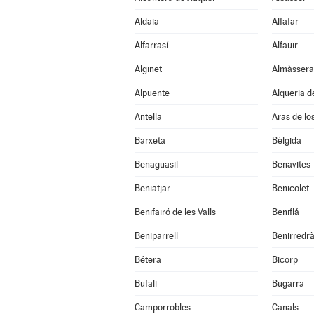
Aldaia
Alfafar
Alfarrasí
Alfauir
Alginet
Almàssera
Alpuente
Alqueria de
Antella
Aras de lo
Barxeta
Bèlgida
Benaguasil
Benavites
Beniatjar
Benicolet
Benifairó de les Valls
Beniflá
Beniparrell
Benirredr
Bétera
Bicorp
Bufali
Bugarra
Camporrobles
Canals