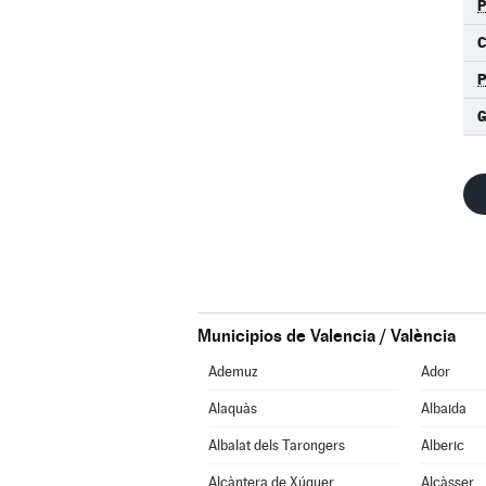
G
Municipios de Valencia / València
Ademuz
Ador
Alaquàs
Albaida
Albalat dels Tarongers
Alberic
Alcàntera de Xúquer
Alcàsser