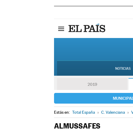
NOTICIAS
2019
MUNICIPA
Estás en:
Total España
»
C. Valenciana
»
V
ALMUSSAFES