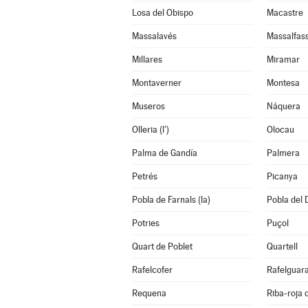
Losa del Obispo
Macastre
Massalavés
Massalfas
Millares
Miramar
Montaverner
Montesa
Museros
Náquera
Olleria (l')
Olocau
Palma de Gandía
Palmera
Petrés
Picanya
Pobla de Farnals (la)
Pobla del 
Potries
Puçol
Quart de Poblet
Quartell
Rafelcofer
Rafelguara
Requena
Riba-roja 