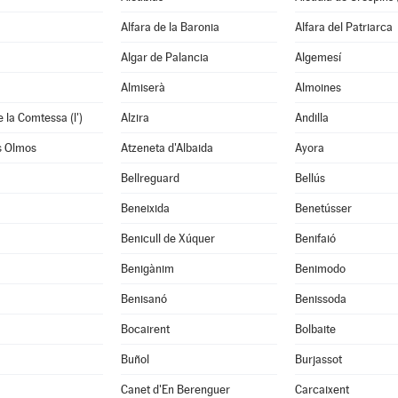
Alfara de la Baronia
Alfara del Patriarca
Algar de Palancia
Algemesí
Almiserà
Almoines
 la Comtessa (l')
Alzira
Andilla
s Olmos
Atzeneta d'Albaida
Ayora
Bellreguard
Bellús
Beneixida
Benetússer
Benicull de Xúquer
Benifaió
Benigànim
Benimodo
à
Benisanó
Benissoda
Bocairent
Bolbaite
Buñol
Burjassot
Canet d'En Berenguer
Carcaixent