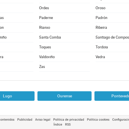
Ordes
Oroso
as
Paderne
Padrón
Son
Rianxo
Ribeira
niño
Santa Comba
Santiago de Compos
Toques
Tordoia
ra
Valdoviño
Vedra
Zas
Lugo
Ourense
Ponteved
contenidos
Publicidad
Aviso legal
Política de privacidad
Política cookies
Configuraci
Índice
RSS