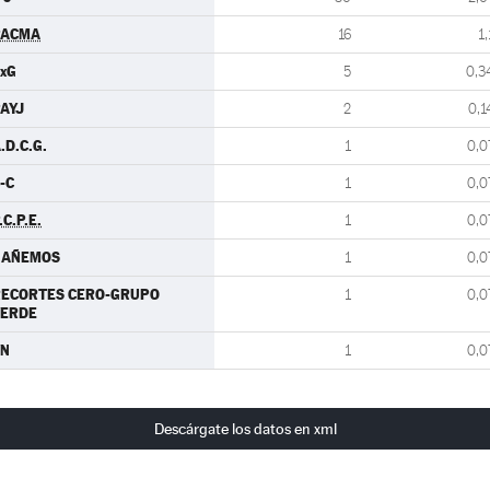
PACMA
16
1,
xG
5
0,3
AYJ
2
0,1
.D.C.G.
1
0,0
-C
1
0,0
.C.P.E.
1
0,0
GAÑEMOS
1
0,0
RECORTES CERO-GRUPO
1
0,0
VERDE
VN
1
0,0
Descárgate los datos en xml