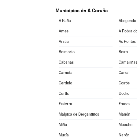
Municipios de A Coruña
A Baña
Abegondo
Ames
A Pobra d
Arzúa
As Pontes 
Boimorto
Boiro
Cabanas
Camariña
Carnota
Carral
Cerdido
Coirós
Curtis
Dodro
Fisterra
Frades
Malpica de Bergantiños
Mañón
Miño
Moeche
Muxía
Narón