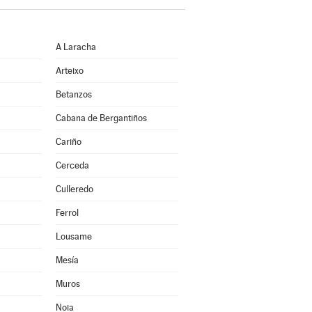
A Laracha
Arteixo
Betanzos
Cabana de Bergantiños
Cariño
Cerceda
Culleredo
Ferrol
Lousame
Mesía
Muros
Noia