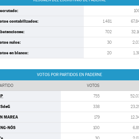
scrutado:
10
otos contabilizados:
1.481
67,8
bstenciones:
702
32,1
otos nulos:
30
2,0
otos en blanco:
20
1,3
VOTOS POR PARTIDOS EN PADERNE
ARTIDO
VOTOS
PP
755
52,0
PSdeG
338
23,2
EN MAREA
179
12,3
BNG-NÓS
100
6,8
's
30
2,0