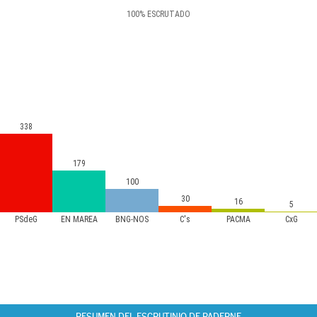
100
%
ESCRUTADO
338
179
100
30
16
5
PSdeG
EN MAREA
BNG-NÓS
C's
PACMA
CxG
RESUMEN DEL ESCRUTINIO DE PADERNE