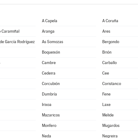
A Capela
A Coruña
o Caramiñal
Aranga
Ares
de García Rodríguez
As Somozas
Bergondo
Boqueixón
Brión
s
Cambre
Carballo
Cedeira
Cee
Corcubión
Coristanco
Dumbría
Fene
Irixoa
Laxe
Mazaricos
Melide
Monfero
Mugardos
Neda
Negreira