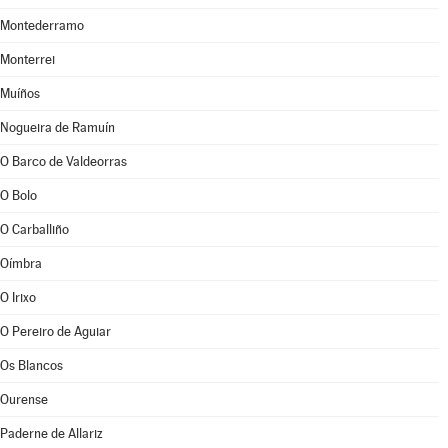
Montederramo
Monterrei
Muíños
Nogueira de Ramuín
O Barco de Valdeorras
O Bolo
O Carballiño
Oímbra
O Irixo
O Pereiro de Aguiar
Os Blancos
Ourense
Paderne de Allariz