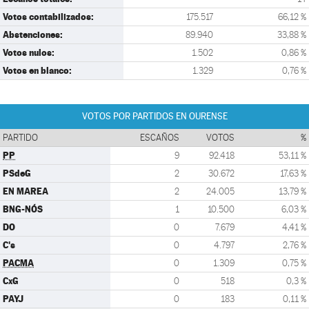
Votos contabilizados:
175.517
66,12 %
Abstenciones:
89.940
33,88 %
Votos nulos:
1.502
0,86 %
Votos en blanco:
1.329
0,76 %
VOTOS POR PARTIDOS EN OURENSE
PARTIDO
ESCAÑOS
VOTOS
%
PP
9
92.418
53,11 %
PSdeG
2
30.672
17,63 %
EN MAREA
2
24.005
13,79 %
BNG-NÓS
1
10.500
6,03 %
DO
0
7.679
4,41 %
C's
0
4.797
2,76 %
PACMA
0
1.309
0,75 %
CxG
0
518
0,3 %
PAYJ
0
183
0,11 %