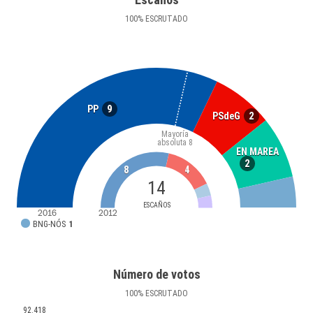
100
%
ESCRUTADO
9
PP
2
PSdeG
Mayoría
absoluta
8
EN MAREA
2
8
4
14
ESCAÑOS
2016
2012
BNG-NÓS
1
Número de votos
100
%
ESCRUTADO
92.418