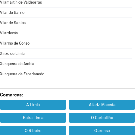
Vilamartín de Valdeorras
Vilar de Barrio
Vilar de Santos
Vilardevós
Vilariño de Conso
Xinzo de Limia
Xunqueira de Ambía
Xunqueira de Espadanedo
Comarcas:
A Limia
Allariz-Maceda
Baixa Limia
O Carballiño
O Ribeiro
Ourense