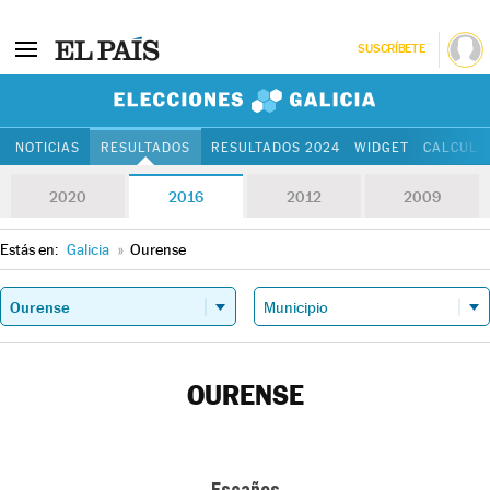
SUSCRÍBETE
Elecciones Gali
NOTICIAS
RESULTADOS
RESULTADOS 2024
WIDGET
CALCULA
2020
2016
2012
2009
Estás en:
Galicia
»
Ourense
OURENSE
Escaños