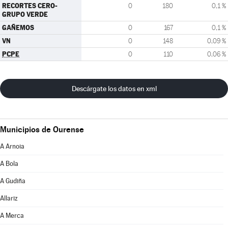
RECORTES CERO-
0
180
0,1 %
GRUPO VERDE
GAÑEMOS
0
167
0,1 %
VN
0
148
0,09 %
PCPE
0
110
0,06 %
Descárgate los datos en xml
Municipios de Ourense
A Arnoia
A Bola
A Gudiña
Allariz
A Merca