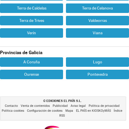
Terra de Caldelas
Terra de Celanova
Terra de Trives
Valdeorras
Verín
Viana
Provincias de Galicia
A Coruña
Lugo
Ourense
Pontevedra
EDICIONES EL PAÍS S.L.
©
Contacto
Venta de contenidos
Publicidad
Aviso legal
Política de privacidad
Política cookies
Configuración de cookies
Mapa
EL PAÍS en KIOSKOyMÁS
Índice
RSS