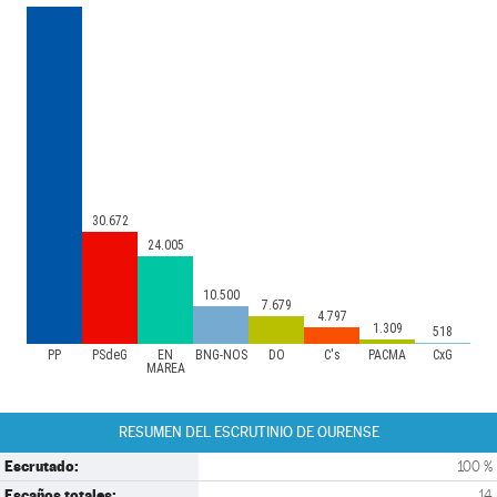
30.672
24.005
10.500
7.679
4.797
1.309
518
PP
PSdeG
EN
BNG-NÓS
DO
C's
PACMA
CxG
MAREA
RESUMEN DEL ESCRUTINIO DE OURENSE
Escrutado:
100 %
Escaños totales:
14