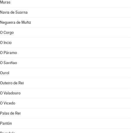
Muras
Navia de Suarna
Negueira de Muñiz
O Corgo
O Incio
O Páramo
O Saviñao
Ourol
Outeiro de Rei
O Valadouro
O Vicedo
Palas de Rei
Pantón