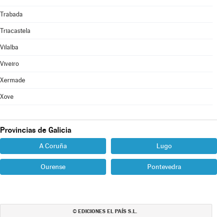
Trabada
Triacastela
Vilalba
Viveiro
Xermade
Xove
Provincias de Galicia
A Coruña
Lugo
Ourense
Pontevedra
EDICIONES EL PAÍS S.L.
©