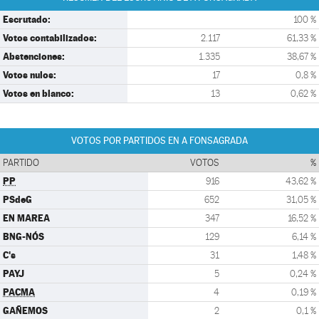
Escrutado:
100 %
Votos contabilizados:
2.117
61,33 %
Abstenciones:
1.335
38,67 %
Votos nulos:
17
0,8 %
Votos en blanco:
13
0,62 %
VOTOS POR PARTIDOS EN A FONSAGRADA
PARTIDO
VOTOS
%
PP
916
43,62 %
PSdeG
652
31,05 %
EN MAREA
347
16,52 %
BNG-NÓS
129
6,14 %
C's
31
1,48 %
PAYJ
5
0,24 %
PACMA
4
0,19 %
GAÑEMOS
2
0,1 %