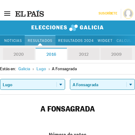
SUSCRÍBETE
Elecciones Gali
NOTICIAS
RESULTADOS
RESULTADOS 2024
WIDGET
CALCULA
2020
2016
2012
2009
Estás en:
Galicia
»
Lugo
»
A Fonsagrada
A FONSAGRADA
Número de votos