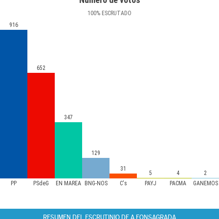
100
%
ESCRUTADO
916
652
347
129
31
5
4
2
PP
PSdeG
EN MAREA
BNG-NÓS
C's
PAYJ
PACMA
GAÑEMOS
RESUMEN DEL ESCRUTINIO DE A FONSAGRADA