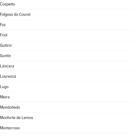
Cospeito
Folgoso do Courel
Foz
Friol
Guitiriz
Guntín
Láncara
Lourenzá
Lugo
Meira
Mondoñedo
Monforte de Lemos
Monterroso