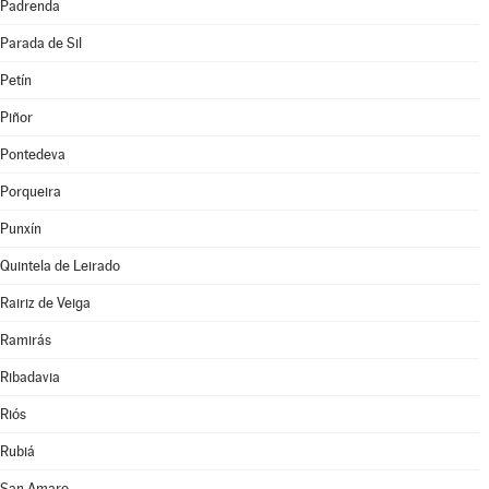
Padrenda
Parada de Sil
Petín
Piñor
Pontedeva
Porqueira
Punxín
Quintela de Leirado
Rairiz de Veiga
Ramirás
Ribadavia
Riós
Rubiá
San Amaro