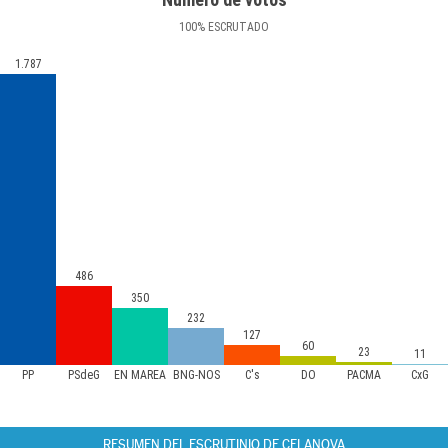
100
%
ESCRUTADO
1.787
486
350
232
127
60
23
11
PP
PSdeG
EN MAREA
BNG-NÓS
C's
DO
PACMA
CxG
RESUMEN DEL ESCRUTINIO DE CELANOVA