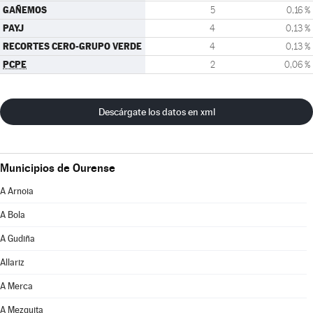
GAÑEMOS
5
0,16 %
PAYJ
4
0,13 %
RECORTES CERO-GRUPO VERDE
4
0,13 %
PCPE
2
0,06 %
Descárgate los datos en xml
Municipios de Ourense
A Arnoia
A Bola
A Gudiña
Allariz
A Merca
A Mezquita