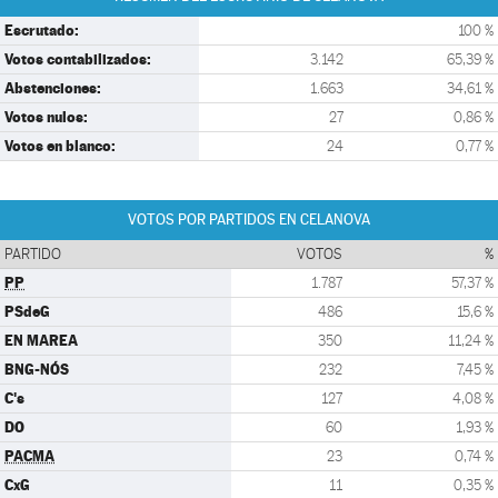
Escrutado:
100 %
Votos contabilizados:
3.142
65,39 %
Abstenciones:
1.663
34,61 %
Votos nulos:
27
0,86 %
Votos en blanco:
24
0,77 %
VOTOS POR PARTIDOS EN CELANOVA
PARTIDO
VOTOS
%
PP
1.787
57,37 %
PSdeG
486
15,6 %
EN MAREA
350
11,24 %
BNG-NÓS
232
7,45 %
C's
127
4,08 %
DO
60
1,93 %
PACMA
23
0,74 %
CxG
11
0,35 %