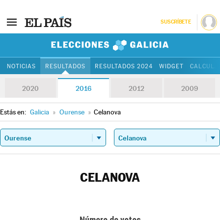
SUSCRÍBETE
Elecciones Gali
NOTICIAS
RESULTADOS
RESULTADOS 2024
WIDGET
CALCULA
2020
2016
2012
2009
Estás en:
Galicia
»
Ourense
»
Celanova
CELANOVA
Número de votos