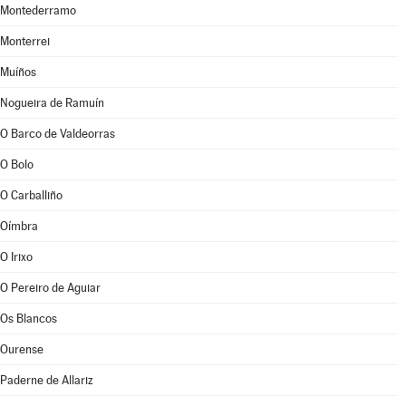
Montederramo
Monterrei
Muíños
Nogueira de Ramuín
O Barco de Valdeorras
O Bolo
O Carballiño
Oímbra
O Irixo
O Pereiro de Aguiar
Os Blancos
Ourense
Paderne de Allariz