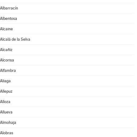
Albarracín
Albentosa
Alcaine
Alcalá de la Selva
Alcañiz
Alcorisa
Alfambra
Aliaga
Allepuz
Alloza
Allueva
Almohaja
Alobras