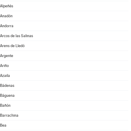
Alpeñés
Anadón
Andorra
Arcos de las Salinas
Arens de Lledó
Argente
Ariño
Azaila
Bádenas
Báguena
Bañón
Barrachina
Bea