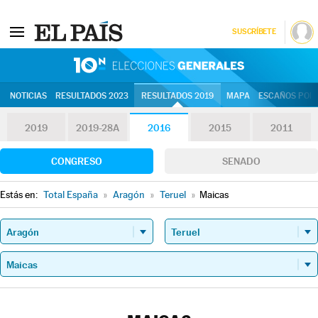
SUSCRÍBETE
10N | Eleccion
NOTICIAS
RESULTADOS 2023
RESULTADOS 2019
MAPA
ESCAÑOS POR 
2019
2019-28A
2016
2015
2011
CONGRESO
SENADO
Estás en:
Total España
»
Aragón
»
Teruel
»
Maicas