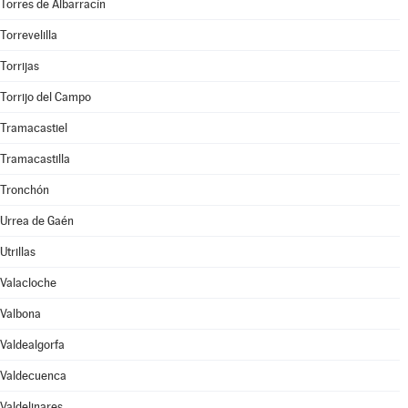
Torres de Albarracín
Torrevelilla
Torrijas
Torrijo del Campo
Tramacastiel
Tramacastilla
Tronchón
Urrea de Gaén
Utrillas
Valacloche
Valbona
Valdealgorfa
Valdecuenca
Valdelinares