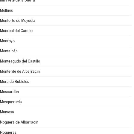
Miravete de la Sierra
Molinos
Monforte de Moyuela
Monreal del Campo
Monroyo
Montalbán
Monteagudo del Castillo
Monterde de Albarracín
Mora de Rubielos
Moscardón
Mosqueruela
Muniesa
Noguera de Albarracín
Nogueras