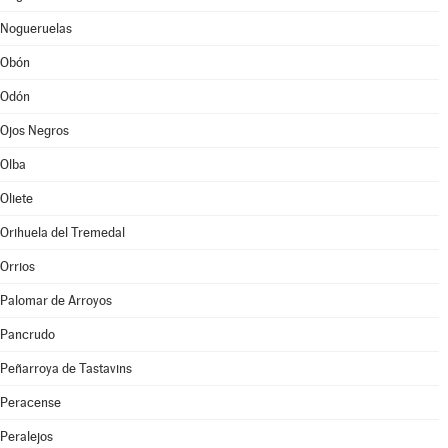
Nogueruelas
Obón
Odón
Ojos Negros
Olba
Oliete
Orihuela del Tremedal
Orrios
Palomar de Arroyos
Pancrudo
Peñarroya de Tastavins
Peracense
Peralejos