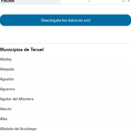
PACMA
1
3,7 %
Descárgate los datos en xml
Municipios de Teruel
Ababuj
Abejuela
Aguatón
Aguaviva
Aguilar del Alfambra
Alacón
Alba
Albalate del Arzobispo