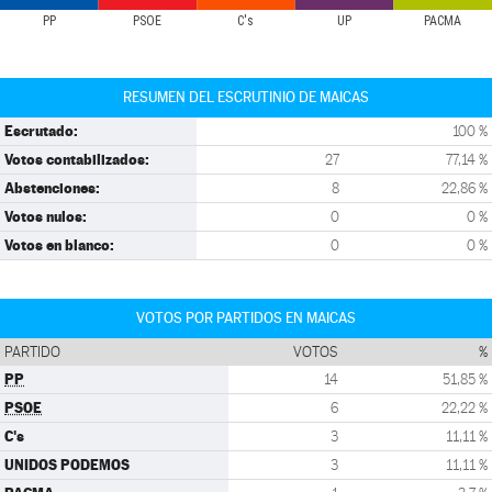
PP
PSOE
C's
UP
PACMA
RESUMEN DEL ESCRUTINIO DE MAICAS
Escrutado:
100 %
Votos contabilizados:
27
77,14 %
Abstenciones:
8
22,86 %
Votos nulos:
0
0 %
Votos en blanco:
0
0 %
VOTOS POR PARTIDOS EN MAICAS
PARTIDO
VOTOS
%
PP
14
51,85 %
PSOE
6
22,22 %
C's
3
11,11 %
UNIDOS PODEMOS
3
11,11 %