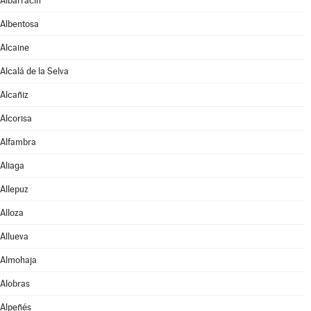
Albarracín
Albentosa
Alcaine
Alcalá de la Selva
Alcañiz
Alcorisa
Alfambra
Aliaga
Allepuz
Alloza
Allueva
Almohaja
Alobras
Alpeñés