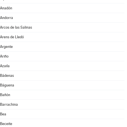
Anadón
Andorra
Arcos de las Salinas
Arens de Lledó
Argente
Ariño
Azaila
Bádenas
Báguena
Bañón
Barrachina
Bea
Beceite