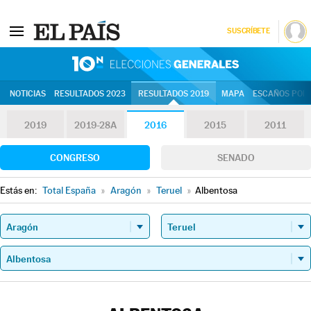
SUSCRÍBETE
10N | Eleccion
NOTICIAS
RESULTADOS 2023
RESULTADOS 2019
MAPA
ESCAÑOS POR 
2019
2019-28A
2016
2015
2011
CONGRESO
SENADO
Estás en:
Total España
»
Aragón
»
Teruel
»
Albentosa