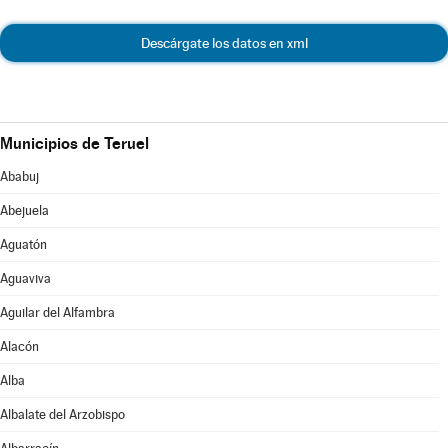
Descárgate los datos en xml
Municipios de Teruel
Ababuj
Abejuela
Aguatón
Aguaviva
Aguilar del Alfambra
Alacón
Alba
Albalate del Arzobispo