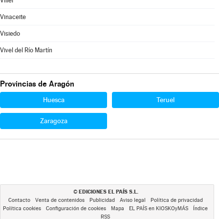
Villel
Vinaceite
Visiedo
Vivel del Río Martín
Provincias de Aragón
Huesca
Teruel
Zaragoza
EDICIONES EL PAÍS S.L.
©
Contacto
Venta de contenidos
Publicidad
Aviso legal
Política de privacidad
Política cookies
Configuración de cookies
Mapa
EL PAÍS en KIOSKOyMÁS
Índice
RSS