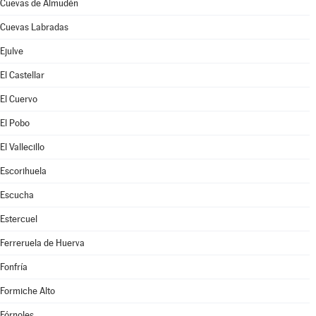
Cuevas de Almudén
Cuevas Labradas
Ejulve
El Castellar
El Cuervo
El Pobo
El Vallecillo
Escorihuela
Escucha
Estercuel
Ferreruela de Huerva
Fonfría
Formiche Alto
Fórnoles