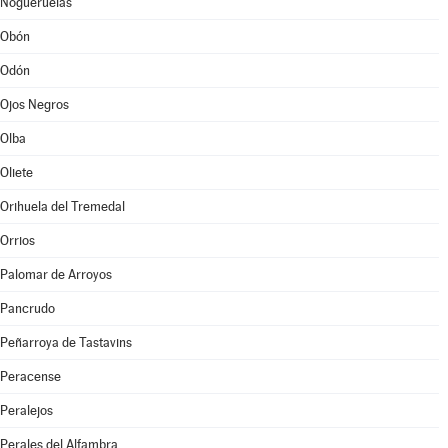
Nogueruelas
Obón
Odón
Ojos Negros
Olba
Oliete
Orihuela del Tremedal
Orrios
Palomar de Arroyos
Pancrudo
Peñarroya de Tastavins
Peracense
Peralejos
Perales del Alfambra