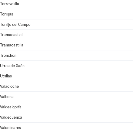
Torrevelilla
Torrijas
Torrijo del Campo
Tramacastiel
Tramacastilla
Tronchón
Urrea de Gaén
Utrillas
Valacloche
Valbona
Valdealgorfa
Valdecuenca
Valdelinares