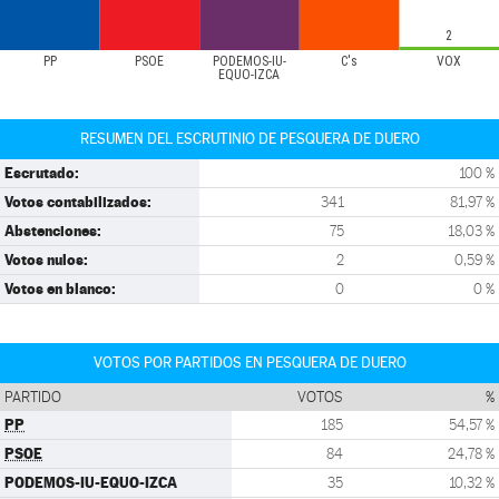
2
PP
PSOE
PODEMOS-IU-
C's
VOX
EQUO-IZCA
RESUMEN DEL ESCRUTINIO DE PESQUERA DE DUERO
Escrutado:
100 %
Votos contabilizados:
341
81,97 %
Abstenciones:
75
18,03 %
Votos nulos:
2
0,59 %
Votos en blanco:
0
0 %
VOTOS POR PARTIDOS EN PESQUERA DE DUERO
PARTIDO
VOTOS
%
PP
185
54,57 %
PSOE
84
24,78 %
PODEMOS-IU-EQUO-IZCA
35
10,32 %