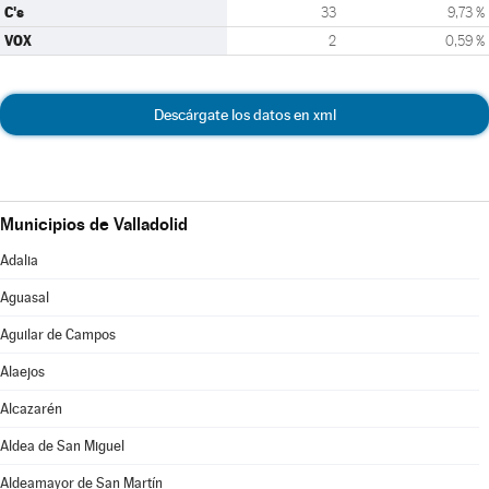
C's
33
9,73 %
VOX
2
0,59 %
Descárgate los datos en xml
Municipios de Valladolid
Adalia
Aguasal
Aguilar de Campos
Alaejos
Alcazarén
Aldea de San Miguel
Aldeamayor de San Martín