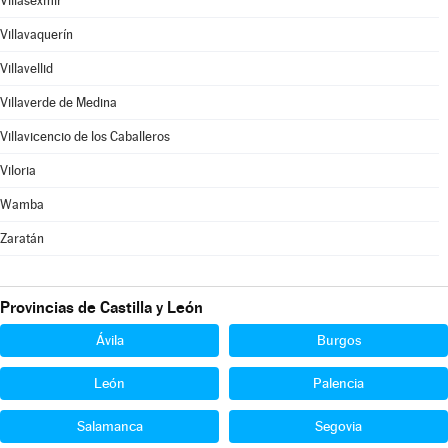
Villasexmir
Villavaquerín
Villavellid
Villaverde de Medina
Villavicencio de los Caballeros
Viloria
Wamba
Zaratán
Provincias de Castilla y León
Ávila
Burgos
León
Palencia
Salamanca
Segovia