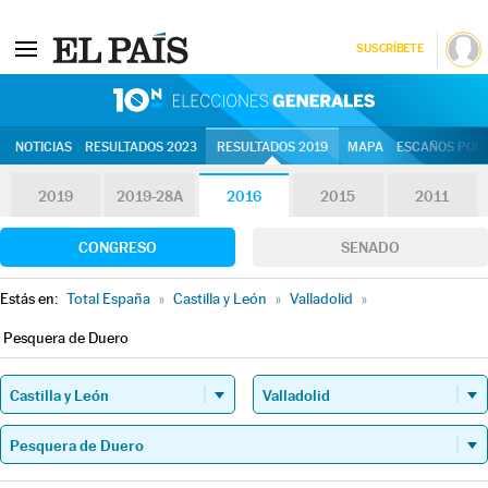
SUSCRÍBETE
10N | Eleccion
NOTICIAS
RESULTADOS 2023
RESULTADOS 2019
MAPA
ESCAÑOS POR 
2019
2019-28A
2016
2015
2011
CONGRESO
SENADO
Estás en:
Total España
»
Castilla y León
»
Valladolid
»
Pesquera de Duero