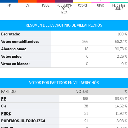
PP
C's
PSOE
PODEMOS-
CCD-CI
UPyD
FE de las
IU-EQUO-
JONS
IZCA
RESUMEN DEL ESCRUTINIO DE VILLAFRECHÓS
Escrutado:
100 %
Votos contabilizados:
266
69,27 %
Abstenciones:
118
30,73 %
Votos nulos:
6
2,26 %
Votos en blanco:
0
0 %
VOTOS POR PARTIDOS EN VILLAFRECHÓS
PARTIDO
VOTOS
%
PP
166
63,85 %
C's
38
14,62 %
PSOE
31
11,92 %
PODEMOS-IU-EQUO-IZCA
21
8,08 %