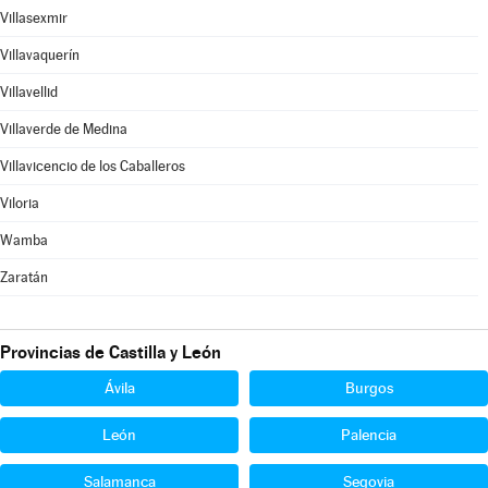
Villasexmir
Villavaquerín
Villavellid
Villaverde de Medina
Villavicencio de los Caballeros
Viloria
Wamba
Zaratán
Provincias de Castilla y León
Ávila
Burgos
León
Palencia
Salamanca
Segovia