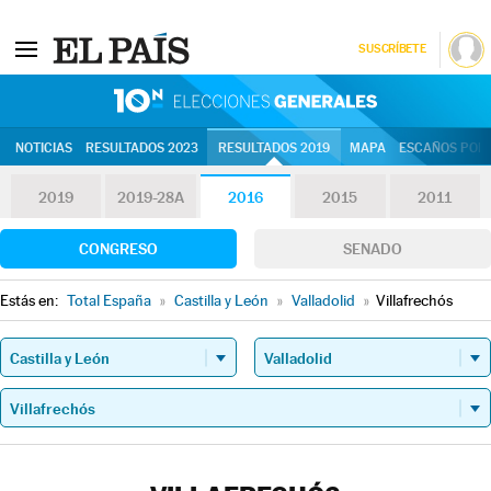
SUSCRÍBETE
10N | Eleccion
NOTICIAS
RESULTADOS 2023
RESULTADOS 2019
MAPA
ESCAÑOS POR 
2019
2019-28A
2016
2015
2011
CONGRESO
SENADO
Estás en:
Total España
»
Castilla y León
»
Valladolid
»
Villafrechós