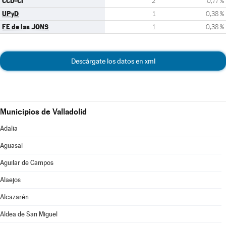
CCD-CI
2
0,77 %
UPyD
1
0,38 %
FE de las JONS
1
0,38 %
Descárgate los datos en xml
Municipios de Valladolid
Adalia
Aguasal
Aguilar de Campos
Alaejos
Alcazarén
Aldea de San Miguel