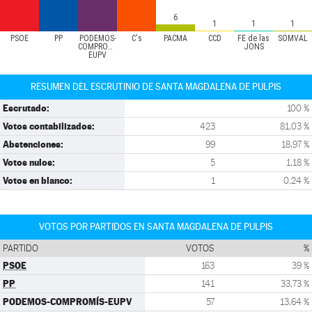
6
1
1
1
PSOE
PP
PODEMOS-
C's
PACMA
CCD
FE de las
SOMVAL
COMPROMÍS-
JONS
EUPV
RESUMEN DEL ESCRUTINIO DE SANTA MAGDALENA DE PULPIS
Escrutado:
100 %
Votos contabilizados:
423
81,03 %
Abstenciones:
99
18,97 %
Votos nulos:
5
1,18 %
Votos en blanco:
1
0,24 %
VOTOS POR PARTIDOS EN SANTA MAGDALENA DE PULPIS
PARTIDO
VOTOS
%
PSOE
163
39 %
PP
141
33,73 %
PODEMOS-COMPROMÍS-EUPV
57
13,64 %