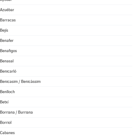
Azuébar
Barracas
Bejís
Benafer
Benafigos
Benasal
Benicarló
Benicasim / Benicàssim
Benlloch
Betxí
Borriana / Burriana
Borriol
Cabanes