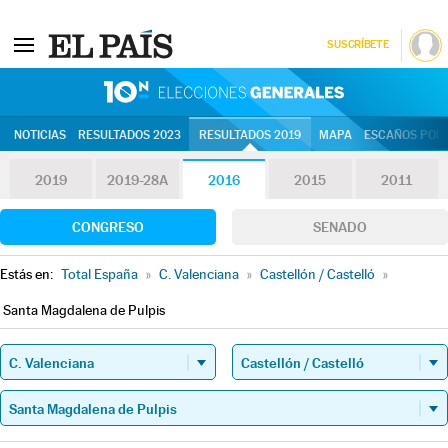
SUSCRÍBETE
10N | Eleccion
NOTICIAS
RESULTADOS 2023
RESULTADOS 2019
MAPA
ESCAÑOS POR 
2019
2019-28A
2016
2015
2011
CONGRESO
SENADO
Estás en:
Total España
»
C. Valenciana
»
Castellón / Castelló
»
Santa Magdalena de Pulpis