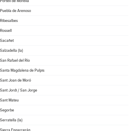
Portell de Morella
Puebla de Arenoso
Ribesalbes
Rossell
Sacañet
Salzadella (la)
San Rafael del Río
Santa Magdalena de Pulpis
Sant Joan de Moró
Sant Jordi / San Jorge
Sant Mateu
Segorbe
Serratella (la)
Sierra Engarcerán