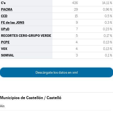
C's
426
14,11 %
PACMA
29
0,96 %
CCD
15
0,5 %
FE de las JONS
9
0,3 %
UPyD
7
0,23 %
RECORTES CERO-GRUPO VERDE
5
0,17 %
PCPE
4
0,13 %
VOX
4
0,13 %
SOMVAL
3
0,1 %
Descárgate los datos en xml
Municipios de Castellón / Castelló
Aín