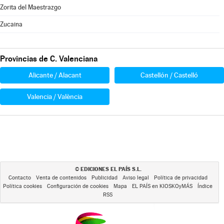
Zorita del Maestrazgo
Zucaina
Provincias de C. Valenciana
Alicante / Alacant
Castellón / Castelló
Valencia / València
EDICIONES EL PAÍS S.L.
©
Contacto
Venta de contenidos
Publicidad
Aviso legal
Política de privacidad
Política cookies
Configuración de cookies
Mapa
EL PAÍS en KIOSKOyMÁS
Índice
RSS