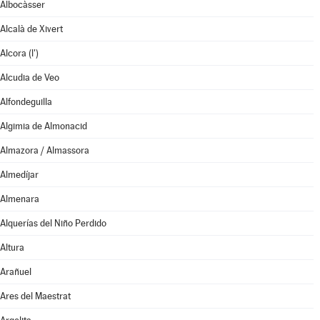
Albocàsser
Alcalà de Xivert
Alcora (l')
Alcudia de Veo
Alfondeguilla
Algimia de Almonacid
Almazora / Almassora
Almedíjar
Almenara
Alquerías del Niño Perdido
Altura
Arañuel
Ares del Maestrat