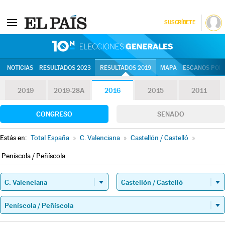
SUSCRÍBETE
10N | Eleccion
NOTICIAS
RESULTADOS 2023
RESULTADOS 2019
MAPA
ESCAÑOS POR 
2019
2019-28A
2016
2015
2011
CONGRESO
SENADO
Estás en:
Total España
»
C. Valenciana
»
Castellón / Castelló
»
Peníscola / Peñíscola