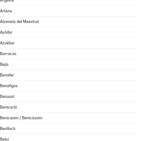
Argelita
Artana
Atzeneta del Maestrat
Ayódar
Azuébar
Barracas
Bejís
Benafer
Benafigos
Benasal
Benicarló
Benicasim / Benicàssim
Benlloch
Betxí