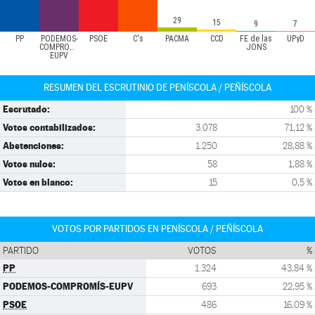
29
15
9
7
PP
PODEMOS-
PSOE
C's
PACMA
CCD
FE de las
UPyD
COMPROMÍS-
JONS
EUPV
RESUMEN DEL ESCRUTINIO DE PENÍSCOLA / PEÑÍSCOLA
Escrutado:
100 %
Votos contabilizados:
3.078
71,12 %
Abstenciones:
1.250
28,88 %
Votos nulos:
58
1,88 %
Votos en blanco:
15
0,5 %
VOTOS POR PARTIDOS EN PENÍSCOLA / PEÑÍSCOLA
PARTIDO
VOTOS
%
PP
1.324
43,84 %
PODEMOS-COMPROMÍS-EUPV
693
22,95 %
PSOE
486
16,09 %