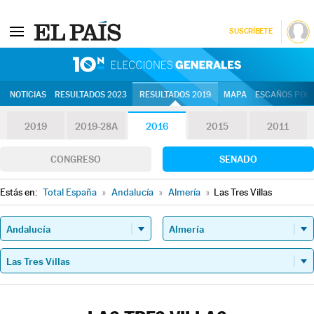
SUSCRÍBETE
10N | Eleccion
NOTICIAS
RESULTADOS 2023
RESULTADOS 2019
MAPA
ESCAÑOS POR 
2019
2019-28A
2016
2015
2011
CONGRESO
SENADO
Estás en:
Total España
»
Andalucía
»
Almería
»
Las Tres Villas