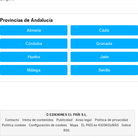
Provincias de Andalucía
Almería
Cádiz
Córdoba
Granada
Huelva
Jaén
Málaga
Sevilla
EDICIONES EL PAÍS S.L.
©
Contacto
Venta de contenidos
Publicidad
Aviso legal
Política de privacidad
Política cookies
Configuración de cookies
Mapa
EL PAÍS en KIOSKOyMÁS
Índice
RSS