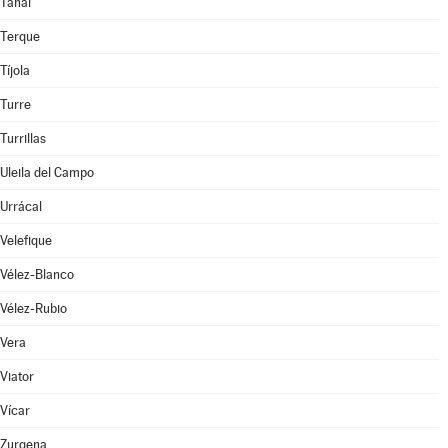
Tahal
Terque
Tíjola
Turre
Turrillas
Uleila del Campo
Urrácal
Velefique
Vélez-Blanco
Vélez-Rubio
Vera
Viator
Vícar
Zurgena