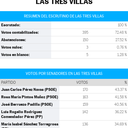
LAS TRES VILLAS
RESUMEN DEL ESCRUTINIO DE LAS TRES VILLAS
Escrutado:
100 %
Votos contabilizados:
395
72,48 %
Abstenciones:
150
27,52 %
Votos nulos:
3
0,76 %
Votos en blanco:
5
1,28 %
VOTOS POR SENADORES EN LAS TRES VILLAS
PARTIDO
VOTOS
%
Juan Carlos Pérez Navas (PSOE)
170
43,37 %
Rosa María Pintos Muñoz (PSOE)
163
41,58 %
José Berruezo Padilla (PSOE)
159
40,56 %
Luis Rogelio Rodríguez
142
36,22 %
Comendador Pérez (PP)
María Isabel Sánchez Torregrosa
136
34,69 %