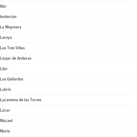
Illar
Instinción
La Mojonera
Laroya
Las Tres Villas
Láujar de Andarax
Líjar
Los Gallardos
Lubrín
Lucainena de las Torres
Lúcar
Macael
María