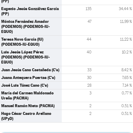
(PP)
Eugenio Jesús Gonzálvez García
135
34,44 %
(PP)
Mónica Fernández Amador
47
11,99 %
(PODEMOS) (PODEMOS-IU-
EQUO)
Teresa Novo García (IU)
44
11,22 %
(PODEMOS-IU-EQUO)
Luis Jesús López Pérez
40
10,2 %
(PODEMOS) (PODEMOS-IU-
EQUO)
Juan Jesús Cano Castañeda (C's)
33
8,42 %
Juana Antequera Puertas (C's)
30
7,65 %
José Luis Túnez Cano (C's)
28
7,14 %
María del Carmen Maldonado
3
0,77 %
Ureña (PACMA)
Manuel Ramón Nieto (PACMA)
2
0,51 %
Hugo César Castro Arellano
2
0,51 %
(UPyD)