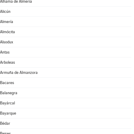
Alhama de Almería
Alicún
Almería
Almócita
Alsodux
Antas
Arboleas
Armuña de Almanzora
Bacares
Balanegra
Bayárcal
Bayarque
Bédar
Beires