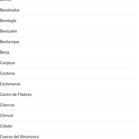
Benahadux
Benitagla
Benizalón
Bentarique
Berja
Canjáyar
Cantoria
Carboneras
Castro de Filabres
Chercos
Chirivel
Cóbdar
Cuevas del Almanzora