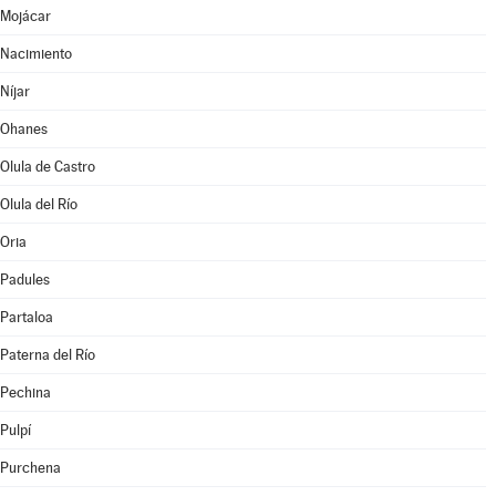
Mojácar
Nacimiento
Níjar
Ohanes
Olula de Castro
Olula del Río
Oria
Padules
Partaloa
Paterna del Río
Pechina
Pulpí
Purchena