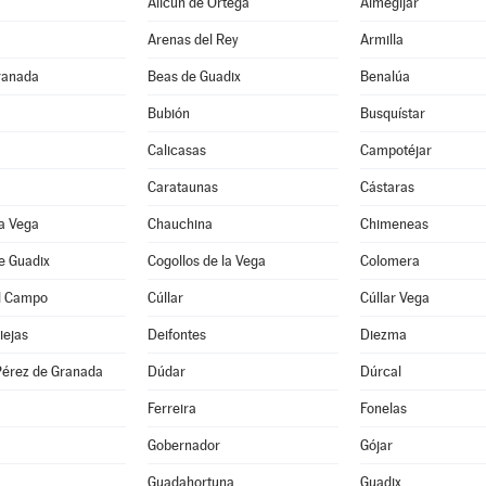
Alicún de Ortega
Almegíjar
Arenas del Rey
Armilla
ranada
Beas de Guadix
Benalúa
Bubión
Busquístar
Calicasas
Campotéjar
Carataunas
Cástaras
a Vega
Chauchina
Chimeneas
e Guadix
Cogollos de la Vega
Colomera
l Campo
Cúllar
Cúllar Vega
iejas
Deifontes
Diezma
érez de Granada
Dúdar
Dúrcal
Ferreira
Fonelas
Gobernador
Gójar
Guadahortuna
Guadix