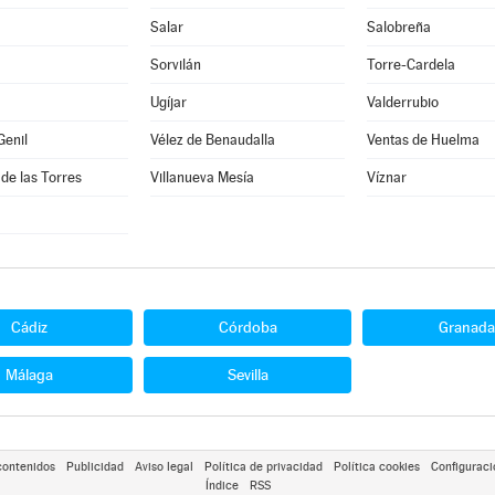
Salar
Salobreña
Sorvilán
Torre-Cardela
Ugíjar
Valderrubio
Genil
Vélez de Benaudalla
Ventas de Huelma
 de las Torres
Villanueva Mesía
Víznar
Cádiz
Córdoba
Granada
Málaga
Sevilla
contenidos
Publicidad
Aviso legal
Política de privacidad
Política cookies
Configuraci
Índice
RSS