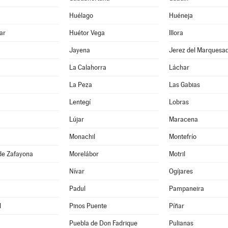
Huélago
Huéneja
ar
Huétor Vega
Illora
Jayena
Jerez del Marquesa
La Calahorra
Láchar
La Peza
Las Gabias
Lentegí
Lobras
Lújar
Maracena
Monachil
Montefrío
de Zafayona
Morelábor
Motril
Nívar
Ogíjares
Padul
Pampaneira
l
Pinos Puente
Píñar
Puebla de Don Fadrique
Pulianas