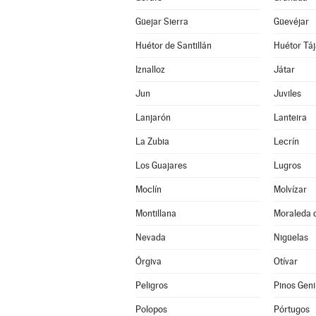
Güejar Sierra
Güevéjar
Huétor de Santillán
Huétor Táj
Iznalloz
Játar
Jun
Juviles
Lanjarón
Lanteira
La Zubia
Lecrín
Los Guajares
Lugros
Moclín
Molvízar
Montillana
Moraleda 
Nevada
Nigüelas
Órgiva
Otívar
Peligros
Pinos Geni
Polopos
Pórtugos