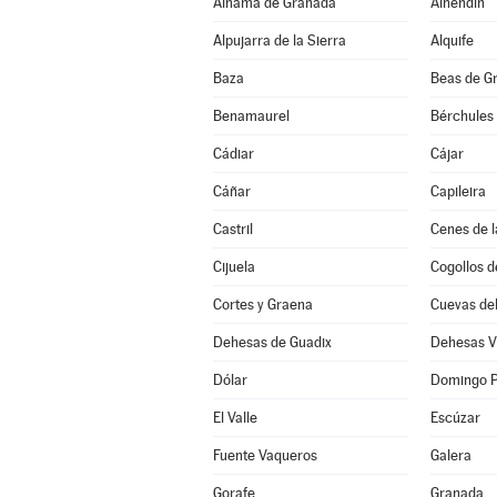
Alhama de Granada
Alhendín
Alpujarra de la Sierra
Alquife
Baza
Beas de G
Benamaurel
Bérchules
Cádiar
Cájar
Cáñar
Capileira
Castril
Cenes de l
Cijuela
Cogollos d
Cortes y Graena
Cuevas de
Dehesas de Guadix
Dehesas V
Dólar
Domingo P
El Valle
Escúzar
Fuente Vaqueros
Galera
Gorafe
Granada