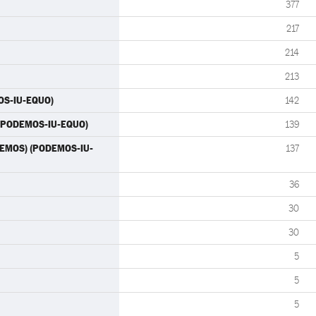
377
217
214
213
MOS-IU-EQUO)
142
) (PODEMOS-IU-EQUO)
139
ODEMOS) (PODEMOS-IU-
137
36
30
30
5
5
5