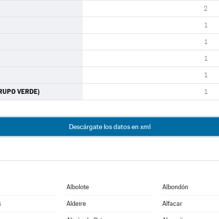
2
1
1
1
1
GRUPO VERDE)
1
Descárgate los datos en xml
Albolote
Albondón
s
Aldeire
Alfacar