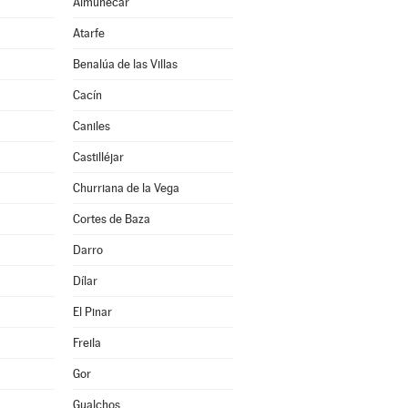
Almuñécar
Atarfe
Benalúa de las Villas
Cacín
Caniles
Castilléjar
Churriana de la Vega
Cortes de Baza
Darro
Dílar
El Pinar
Freila
Gor
Gualchos