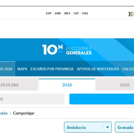
ESP
AME
MEX
CAT
ENG
S 2019
MAPA
ESCAÑOS POR PROVINCIA
APOYOS DE INVESTIDURA
CALCU
2019-28A
2016
2015
SO
nada
»
Campotéjar