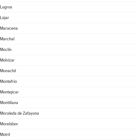
Lugros
Lújar
Maracena
Marchal
Moclín
Molvízar
Monachil
Montefrío
Montejícar
Montillana
Moraleda de Zafayona
Morelábor
Motril