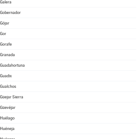
Galera
Gobernador
Gójar
Gor
Gorafe
Granada
Guadahortuna
Guadix
Gualchos
Güejar Sierra
Güevéjar
Huélago
Huéneja