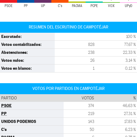
PSOE
PP
UP
C's
PACMA
PCPE
VOX
UPyD
RESUMEN DEL ESCRUTINIO DE CAMPOTÉJAR
Escrutado:
100 %
Votos contabilizados:
828
77,67 %
Abstenciones:
238
22,33 %
Votos nulos:
26
3,14 %
Votos en blanco:
1
0,12 %
VOTOS POR PARTIDOS EN CAMPOTÉJAR
PARTIDO
VOTOS
%
PSOE
374
46,63 %
PP
219
27,31 %
UNIDOS PODEMOS
143
17,83 %
C's
50
6,23 %