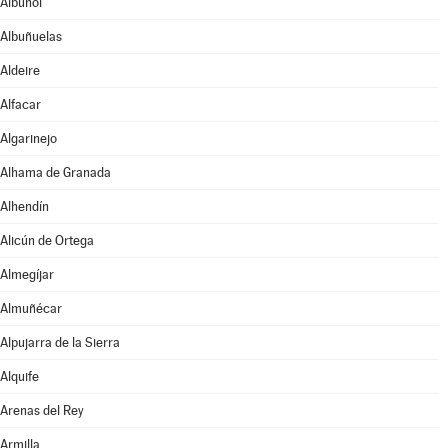
Albuñol
Albuñuelas
Aldeire
Alfacar
Algarinejo
Alhama de Granada
Alhendín
Alicún de Ortega
Almegíjar
Almuñécar
Alpujarra de la Sierra
Alquife
Arenas del Rey
Armilla