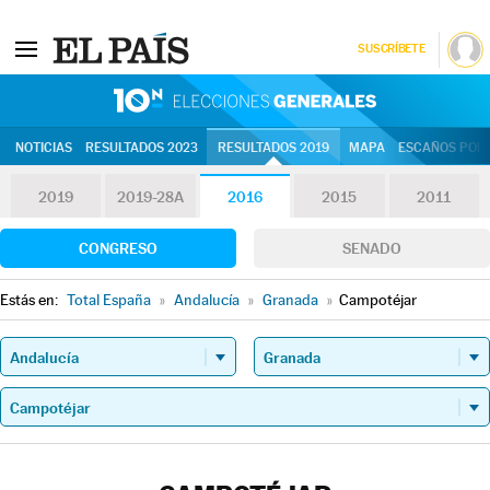
SUSCRÍBETE
10N | Eleccion
NOTICIAS
RESULTADOS 2023
RESULTADOS 2019
MAPA
ESCAÑOS POR 
2019
2019-28A
2016
2015
2011
CONGRESO
SENADO
Estás en:
Total España
»
Andalucía
»
Granada
»
Campotéjar