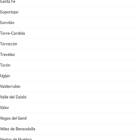
Santa Fe
Soportújar
Sorvilán
Torre-Cardela
Torvizcón
Trevélez
Turón
Ugíjar
Valderrubio
Valle del Zalabí
Válor
Vegas del Genil
Vélez de Benaudalla
Ventas de Huelma