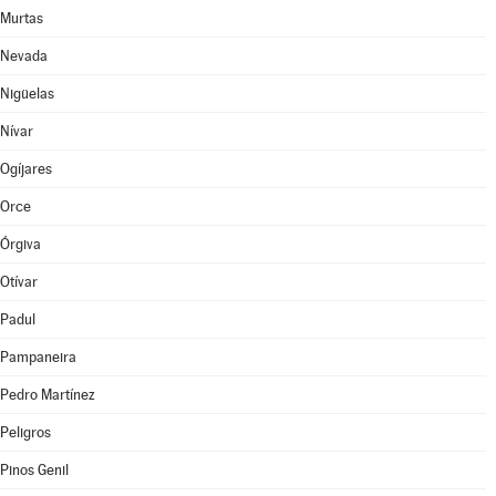
Murtas
Nevada
Nigüelas
Nívar
Ogíjares
Orce
Órgiva
Otívar
Padul
Pampaneira
Pedro Martínez
Peligros
Pinos Genil