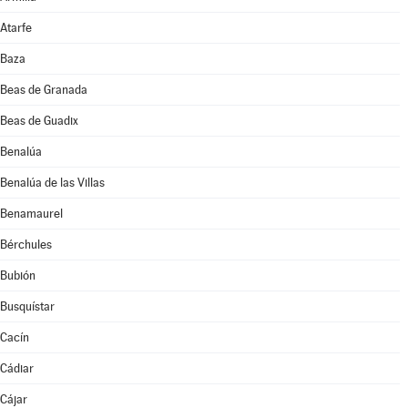
Atarfe
Baza
Beas de Granada
Beas de Guadix
Benalúa
Benalúa de las Villas
Benamaurel
Bérchules
Bubión
Busquístar
Cacín
Cádiar
Cájar