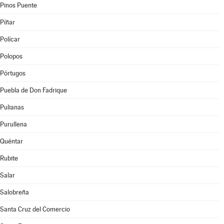
Pinos Puente
Píñar
Polícar
Polopos
Pórtugos
Puebla de Don Fadrique
Pulianas
Purullena
Quéntar
Rubite
Salar
Salobreña
Santa Cruz del Comercio