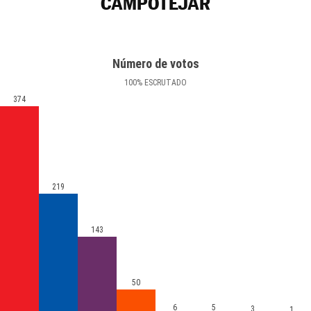
CAMPOTÉJAR
Número de votos
100
%
ESCRUTADO
374
219
143
50
6
5
3
1