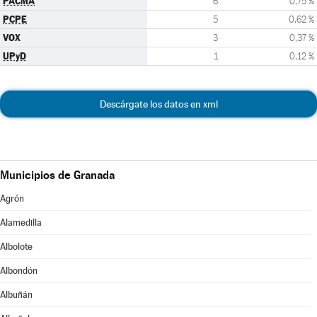
PACMA
6
0,75 %
PCPE
5
0,62 %
VOX
3
0,37 %
UPyD
1
0,12 %
Descárgate los datos en xml
Municipios de Granada
Agrón
Alamedilla
Albolote
Albondón
Albuñán