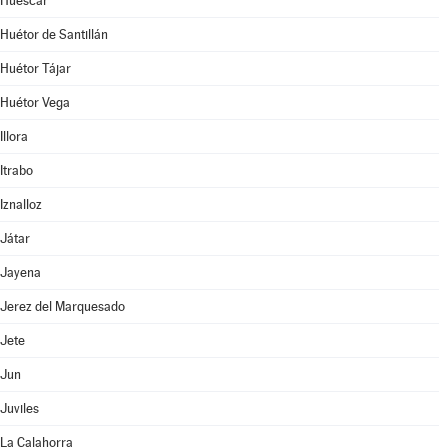
Huéscar
Huétor de Santillán
Huétor Tájar
Huétor Vega
Illora
Itrabo
Iznalloz
Játar
Jayena
Jerez del Marquesado
Jete
Jun
Juviles
La Calahorra