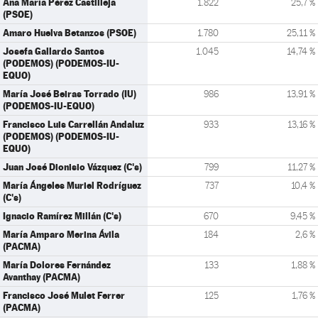
Ana María Pérez Castilleja
1.822
25,7 %
(PSOE)
Amaro Huelva Betanzos (PSOE)
1.780
25,11 %
Josefa Gallardo Santos
1.045
14,74 %
(PODEMOS) (PODEMOS-IU-
EQUO)
María José Beiras Torrado (IU)
986
13,91 %
(PODEMOS-IU-EQUO)
Francisco Luis Carrellán Andaluz
933
13,16 %
(PODEMOS) (PODEMOS-IU-
EQUO)
Juan José Dionisio Vázquez (C's)
799
11,27 %
María Ángeles Muriel Rodríguez
737
10,4 %
(C's)
Ignacio Ramírez Millán (C's)
670
9,45 %
María Amparo Merina Ávila
184
2,6 %
(PACMA)
María Dolores Fernández
133
1,88 %
Avanthay (PACMA)
Francisco José Mulet Ferrer
125
1,76 %
(PACMA)