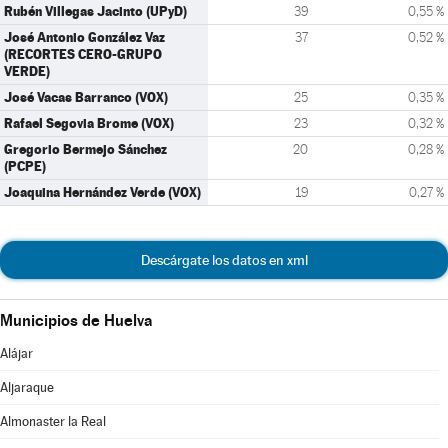
Rubén Villegas Jacinto (UPyD)
39
0,55 %
José Antonio González Vaz
37
0,52 %
(RECORTES CERO-GRUPO
VERDE)
José Vacas Barranco (VOX)
25
0,35 %
Rafael Segovia Brome (VOX)
23
0,32 %
Gregorio Bermejo Sánchez
20
0,28 %
(PCPE)
Joaquina Hernández Verde (VOX)
19
0,27 %
Descárgate los datos en xml
Municipios de Huelva
Alájar
Aljaraque
Almonaster la Real