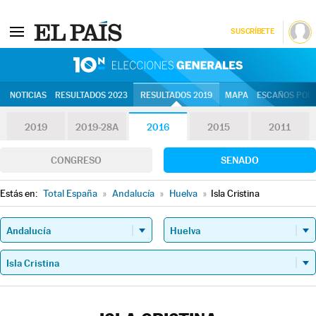
SUSCRÍBETE
10N | Eleccion
NOTICIAS
RESULTADOS 2023
RESULTADOS 2019
MAPA
ESCAÑOS POR 
2019
2019-28A
2016
2015
2011
CONGRESO
SENADO
Estás en:
Total España
»
Andalucía
»
Huelva
»
Isla Cristina