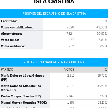
ISLA CRISTINA
RESUMEN DEL ESCRUTINIO DE ISLA CRISTINA
Escrutado:
100 %
Votos contabilizados:
7.526
49,03 %
Abstenciones:
7.824
50,97 %
Votos nulos:
437
5,81 %
Votos en blanco:
232
3,27 %
VOTOS POR SENADORES EN ISLA CRISTINA
PARTIDO
VOTOS
%
María Dolores López Gabarro
2.815
39,71 %
(PP)
María Soledad Guadamillas
2.709
38,21 %
Mora (PP)
Pedro Yorquez Sancha (PP)
2.649
37,37 %
Manuel Guerra González (PSOE)
1.997
28,17 %