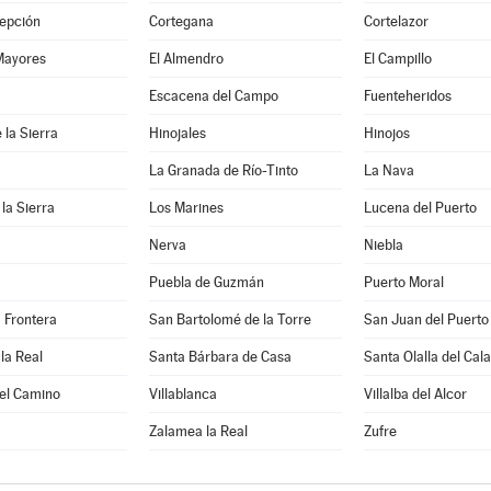
epción
Cortegana
Cortelazor
Mayores
El Almendro
El Campillo
a
Escacena del Campo
Fuenteheridos
 la Sierra
Hinojales
Hinojos
La Granada de Río-Tinto
La Nava
 la Sierra
Los Marines
Lucena del Puerto
Nerva
Niebla
Puebla de Guzmán
Puerto Moral
a Frontera
San Bartolomé de la Torre
San Juan del Puerto
la Real
Santa Bárbara de Casa
Santa Olalla del Cala
del Camino
Villablanca
Villalba del Alcor
Zalamea la Real
Zufre