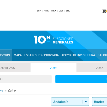
ESP
AME
MEX
CAT
ENG
S 2019
MAPA
ESCAÑOS POR PROVINCIA
APOYOS DE INVESTIDURA
CALCU
2019-28A
2016
2015
SO
lva
»
Zufre