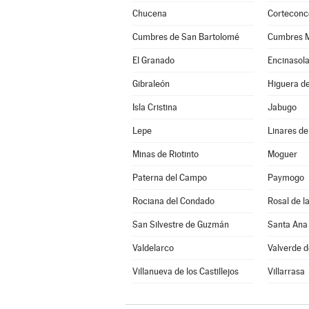
Chucena
Corteconc
Cumbres de San Bartolomé
Cumbres 
El Granado
Encinasol
Gibraleón
Higuera de
Isla Cristina
Jabugo
Lepe
Linares de
Minas de Riotinto
Moguer
Paterna del Campo
Paymogo
Rociana del Condado
Rosal de l
San Silvestre de Guzmán
Santa Ana 
Valdelarco
Valverde 
Villanueva de los Castillejos
Villarrasa