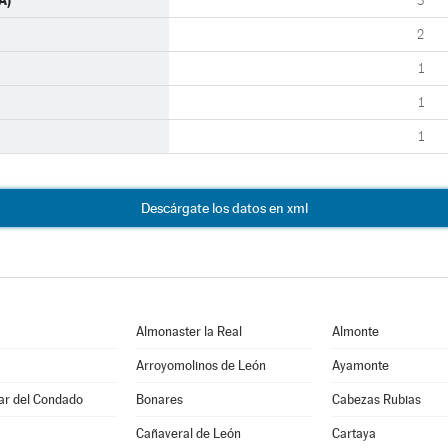
A)
3
2
1
1
1
Descárgate los datos en xml
Almonaster la Real
Almonte
Arroyomolinos de León
Ayamonte
Par del Condado
Bonares
Cabezas Rubias
Cañaveral de León
Cartaya