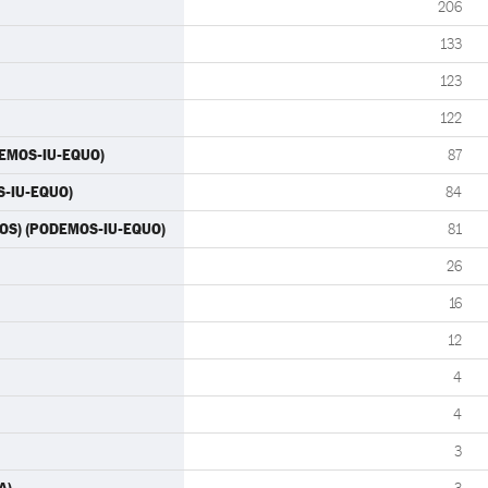
206
133
123
122
DEMOS-IU-EQUO)
87
OS-IU-EQUO)
84
EMOS) (PODEMOS-IU-EQUO)
81
26
16
12
4
4
3