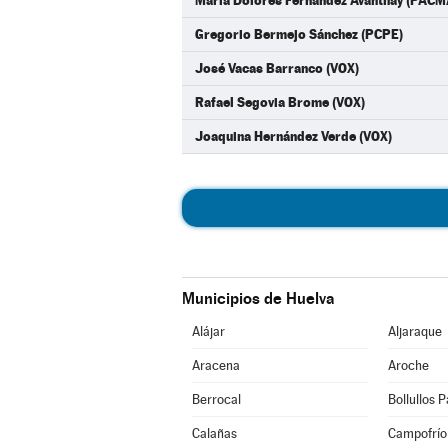
María Dolores Fernández Avanthay (PACM
Gregorio Bermejo Sánchez (PCPE)
José Vacas Barranco (VOX)
Rafael Segovia Brome (VOX)
Joaquina Hernández Verde (VOX)
Municipios de Huelva
Alájar
Aljaraque
Aracena
Aroche
Berrocal
Bollullos 
Calañas
Campofrío