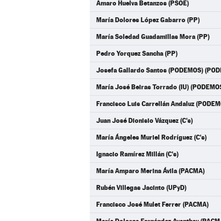
Amaro Huelva Betanzos (PSOE)
María Dolores López Gabarro (PP)
María Soledad Guadamillas Mora (PP)
Pedro Yorquez Sancha (PP)
Josefa Gallardo Santos (PODEMOS) (PO
María José Beiras Torrado (IU) (PODEM
Francisco Luis Carrellán Andaluz (POD
Juan José Dionisio Vázquez (C's)
María Ángeles Muriel Rodríguez (C's)
Ignacio Ramírez Millán (C's)
María Amparo Merina Ávila (PACMA)
Rubén Villegas Jacinto (UPyD)
Francisco José Mulet Ferrer (PACMA)