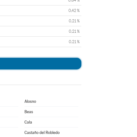
0,64 %
0,42 %
0,21 %
0,21 %
0,21 %
Alosno
Beas
Cala
Castaño del Robledo