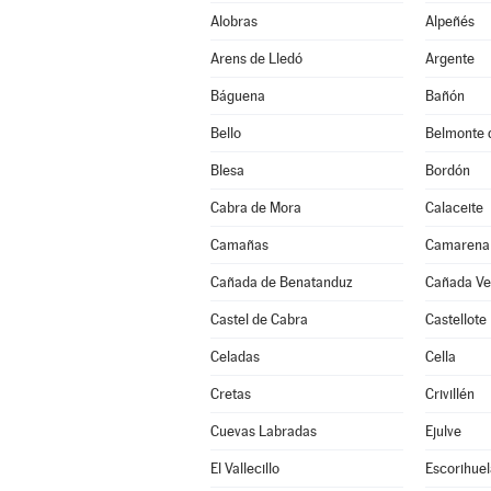
Alobras
Alpeñés
Arens de Lledó
Argente
Báguena
Bañón
Bello
Belmonte 
Blesa
Bordón
Cabra de Mora
Calaceite
Camañas
Camarena 
Cañada de Benatanduz
Cañada Vel
Castel de Cabra
Castellote
Celadas
Cella
Cretas
Crivillén
Cuevas Labradas
Ejulve
El Vallecillo
Escorihuel