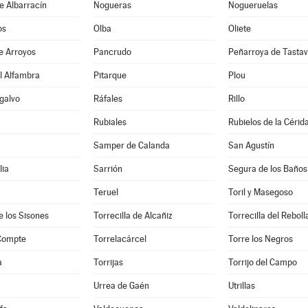
e Albarracín
Nogueras
Nogueruelas
os
Olba
Oliete
e Arroyos
Pancrudo
Peñarroya de Tastav
l Alfambra
Pitarque
Plou
galvo
Ráfales
Rillo
Rubiales
Rubielos de la Cérid
Samper de Calanda
San Agustín
lia
Sarrión
Segura de los Baños
Teruel
Toril y Masegoso
e los Sisones
Torrecilla de Alcañiz
Torrecilla del Reboll
 Compte
Torrelacárcel
Torre los Negros
a
Torrijas
Torrijo del Campo
Urrea de Gaén
Utrillas