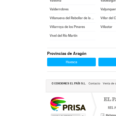
Valbona
Valdealgor
Valderrobres
Valjunque
Villanueva del Rebollar de la Sierra
Villar del 
Villarroya de los Pinares
Villastar
Vivel del Río Martín
Provincias de Aragón
Huesca
EDICIONES EL PAÍS S.L.
©
Contacto
Venta de 