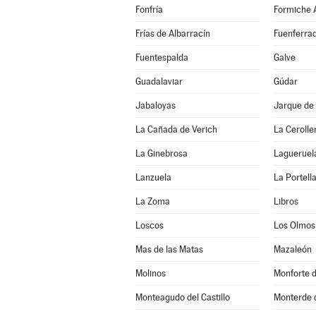
Fonfría
Formiche A
Frías de Albarracín
Fuenferra
Fuentespalda
Galve
Guadalaviar
Gúdar
Jabaloyas
Jarque de 
La Cañada de Verich
La Cerolle
La Ginebrosa
Lagueruel
Lanzuela
La Portell
La Zoma
Libros
Loscos
Los Olmos
Mas de las Matas
Mazaleón
Molinos
Monforte 
Monteagudo del Castillo
Monterde 