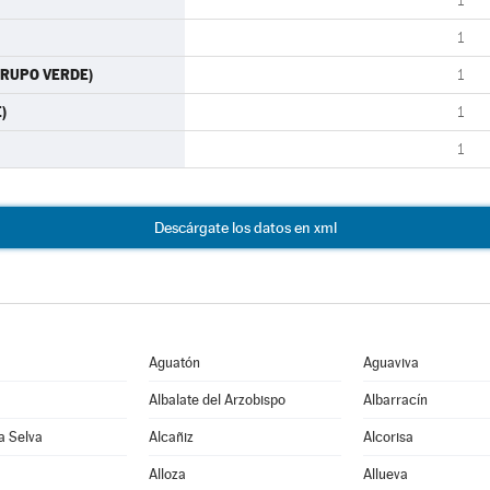
1
1
GRUPO VERDE)
1
)
1
1
Descárgate los datos en xml
Aguatón
Aguaviva
Albalate del Arzobispo
Albarracín
la Selva
Alcañiz
Alcorisa
Alloza
Allueva