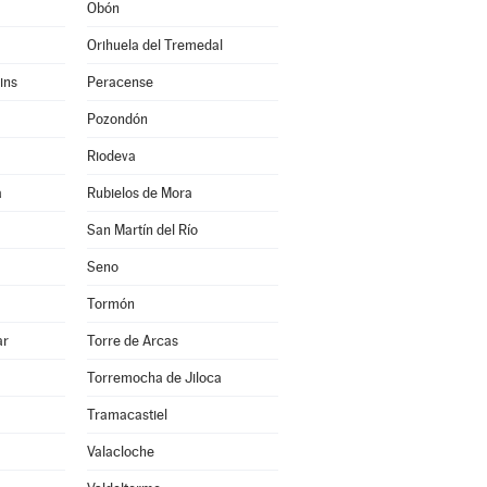
Obón
Orihuela del Tremedal
ins
Peracense
Pozondón
Riodeva
a
Rubielos de Mora
San Martín del Río
Seno
Tormón
ar
Torre de Arcas
Torremocha de Jiloca
Tramacastiel
Valacloche