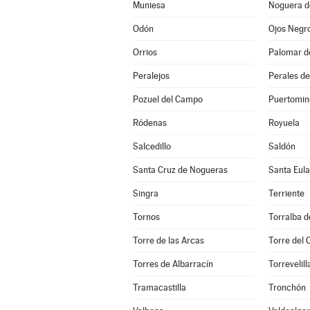
Muniesa
Noguera d
Odón
Ojos Negr
Orrios
Palomar d
Peralejos
Perales de
Pozuel del Campo
Puertomin
Ródenas
Royuela
Salcedillo
Saldón
Santa Cruz de Nogueras
Santa Eula
Singra
Terriente
Tornos
Torralba d
Torre de las Arcas
Torre del
Torres de Albarracín
Torrevelill
Tramacastilla
Tronchón