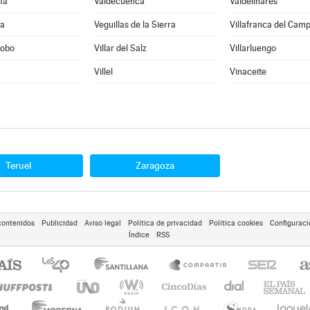
fa
Valdecuenca
Valdelinares
ra
Veguillas de la Sierra
Villafranca del Cam
Cobo
Villar del Salz
Villarluengo
Villel
Vinaceite
Teruel
Zaragoza
contenidos
Publicidad
Aviso legal
Política de privacidad
Política cookies
Configuraci
Índice
RSS