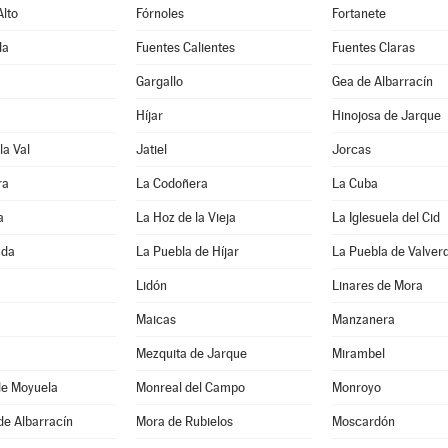
lto
Fórnoles
Fortanete
da
Fuentes Calientes
Fuentes Claras
Gargallo
Gea de Albarracín
Híjar
Hinojosa de Jarque
la Val
Jatiel
Jorcas
ra
La Codoñera
La Cuba
a
La Hoz de la Vieja
La Iglesuela del Cid
ada
La Puebla de Híjar
La Puebla de Valver
Lidón
Linares de Mora
Maicas
Manzanera
Mezquita de Jarque
Mirambel
de Moyuela
Monreal del Campo
Monroyo
de Albarracín
Mora de Rubielos
Moscardón