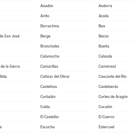
Anadón
Andorra
Ariño
Azaila
Barrachina
Bea
de San José
Berge
Bezas
Bronchales
Bueña
Calamocha
Calanda
de la Sierra
Camarillas
Caminreal
lida
Cañizar del Olivar
Cascante del Río
Castelnou
Castelserás
Corbalán
Cortes de Aragón
Cubla
Cucalón
El Castellar
El Cuervo
a
Escucha
Estercuel