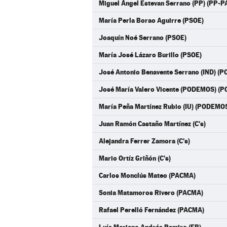
Miguel Ángel Estevan Serrano (PP) (PP-P
María Perla Borao Aguirre (PSOE)
Joaquín Noé Serrano (PSOE)
María José Lázaro Burillo (PSOE)
José Antonio Benavente Serrano (IND) 
José María Valero Vicente (PODEMOS) 
María Peña Martínez Rubio (IU) (PODEMO
Juan Ramón Castaño Martínez (C's)
Alejandra Ferrer Zamora (C's)
Mario Ortíz Griñón (C's)
Carlos Monclús Mateo (PACMA)
Sonia Matamoros Rivero (PACMA)
Rafael Perelló Fernández (PACMA)