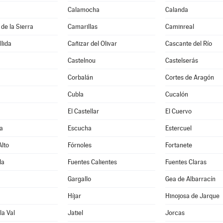
Calamocha
Calanda
de la Sierra
Camarillas
Caminreal
lida
Cañizar del Olivar
Cascante del Río
Castelnou
Castelserás
Corbalán
Cortes de Aragón
Cubla
Cucalón
El Castellar
El Cuervo
a
Escucha
Estercuel
lto
Fórnoles
Fortanete
da
Fuentes Calientes
Fuentes Claras
Gargallo
Gea de Albarracín
Híjar
Hinojosa de Jarque
la Val
Jatiel
Jorcas