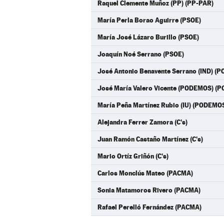
Raquel Clemente Muñoz (PP) (PP-PAR)
María Perla Borao Aguirre (PSOE)
María José Lázaro Burillo (PSOE)
Joaquín Noé Serrano (PSOE)
José Antonio Benavente Serrano (IND) 
José María Valero Vicente (PODEMOS) 
María Peña Martínez Rubio (IU) (PODEMO
Alejandra Ferrer Zamora (C's)
Juan Ramón Castaño Martínez (C's)
Mario Ortíz Griñón (C's)
Carlos Monclús Mateo (PACMA)
Sonia Matamoros Rivero (PACMA)
Rafael Perelló Fernández (PACMA)