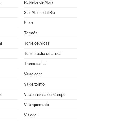
a
Rubielos de Mora
San Martín del Río
Seno
Tormón
ar
Torre de Arcas
Torremocha de Jiloca
Tramacastiel
Valacloche
Valdeltormo
po
Villahermosa del Campo
Villarquemado
Visiedo