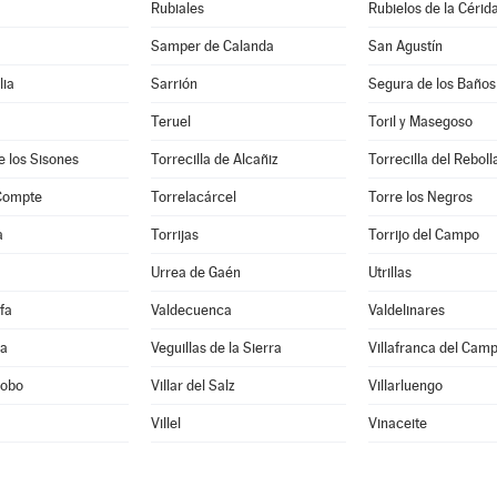
Rubiales
Rubielos de la Cérid
Samper de Calanda
San Agustín
lia
Sarrión
Segura de los Baños
Teruel
Toril y Masegoso
e los Sisones
Torrecilla de Alcañiz
Torrecilla del Reboll
 Compte
Torrelacárcel
Torre los Negros
a
Torrijas
Torrijo del Campo
Urrea de Gaén
Utrillas
fa
Valdecuenca
Valdelinares
ra
Veguillas de la Sierra
Villafranca del Cam
Cobo
Villar del Salz
Villarluengo
Villel
Vinaceite