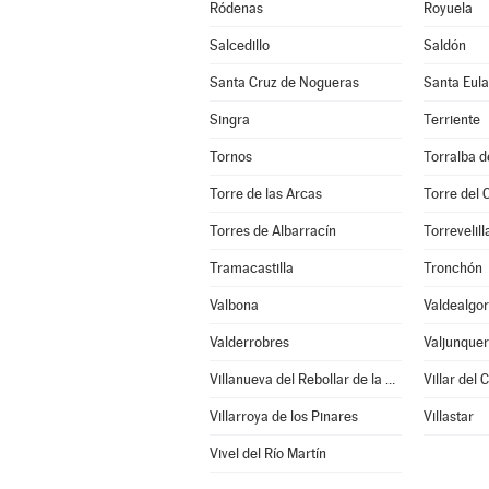
Ródenas
Royuela
Salcedillo
Saldón
Santa Cruz de Nogueras
Santa Eula
Singra
Terriente
Tornos
Torralba d
Torre de las Arcas
Torre del
Torres de Albarracín
Torrevelill
Tramacastilla
Tronchón
Valbona
Valdealgor
Valderrobres
Valjunque
Villanueva del Rebollar de la Sierra
Villar del 
Villarroya de los Pinares
Villastar
Vivel del Río Martín