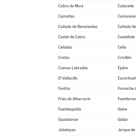
Cabra de Mora
Calaceite
Camañas
Camarena 
Cañada de Benatanduz
Cañada Vel
Castel de Cabra
Castellote
Celadas
Cella
Cretas
Crivillén
Cuevas Labradas
Ejulve
El Vallecillo
Escorihuel
Fonfría
Formiche A
Frías de Albarracín
Fuenferra
Fuentespalda
Galve
Guadalaviar
Gúdar
Jabaloyas
Jarque de 