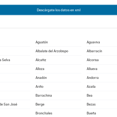
Descárgate los datos en xml
Aguatón
Aguaviva
Albalate del Arzobispo
Albarracín
la Selva
Alcañiz
Alcorisa
Alloza
Allueva
Anadón
Andorra
Ariño
Azaila
Barrachina
Bea
de San José
Berge
Bezas
Bronchales
Bueña