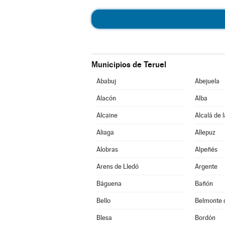
Municipios de Teruel
Ababuj
Abejuela
Alacón
Alba
Alcaine
Alcalá de 
Aliaga
Allepuz
Alobras
Alpeñés
Arens de Lledó
Argente
Báguena
Bañón
Bello
Belmonte 
Blesa
Bordón