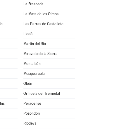
La Fresneda
La Mata de los Olmos
de
Las Parras de Castellote
Lledó
Martín del Río
Miravete de la Sierra
Montalbán
Mosqueruela
Obón
Orihuela del Tremedal
ins
Peracense
Pozondón
Riodeva