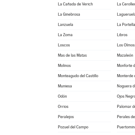
La Cañada de Verich
La Cerolle
La Ginebrosa
Lagueruel
Lanzuela
La Portell
La Zoma
Libros
Loscos
Los Olmos
Mas de las Matas
Mazaleón
Molinos
Monforte 
Monteagudo del Castillo
Monterde 
Muniesa
Noguera d
Odón
Ojos Negr
Orrios
Palomar d
Peralejos
Perales de
Pozuel del Campo
Puertomin