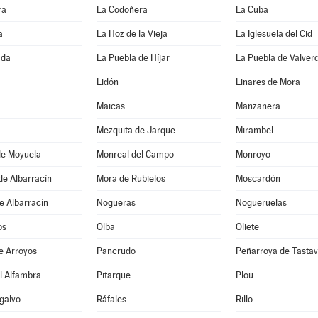
ra
La Codoñera
La Cuba
a
La Hoz de la Vieja
La Iglesuela del Cid
ada
La Puebla de Híjar
La Puebla de Valver
Lidón
Linares de Mora
Maicas
Manzanera
Mezquita de Jarque
Mirambel
de Moyuela
Monreal del Campo
Monroyo
de Albarracín
Mora de Rubielos
Moscardón
e Albarracín
Nogueras
Nogueruelas
os
Olba
Oliete
e Arroyos
Pancrudo
Peñarroya de Tastav
l Alfambra
Pitarque
Plou
galvo
Ráfales
Rillo