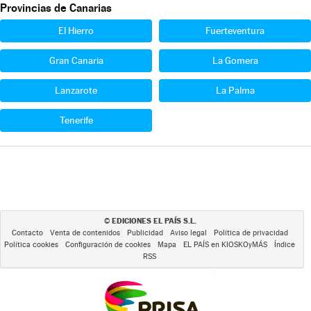
Provincias de Canarias
El Hierro
Fuerteventura
Gran Canaria
La Gomera
Lanzarote
La Palma
Tenerife
EDICIONES EL PAÍS S.L.
©
Contacto
Venta de contenidos
Publicidad
Aviso legal
Política de privacidad
Política cookies
Configuración de cookies
Mapa
EL PAÍS en KIOSKOyMÁS
Índice
RSS