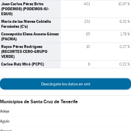
Juan Carlos Pérez Brito
401
10,97 %
(PODEMOS) (PODEMOS-IU-
EQUO)
María de las Nieves Cobiella
231
6,32 %
Fernández (C's)
Concepción Elena Acosta Gómez
65
1,78 %
(PACMA)
Rayco Pérez Rodríguez
10
0,27 %
(RECORTES CERO-GRUPO
VERDE)
Carlos Ruiz Miró (PCPC)
8
0,22 %
Descárgate los datos en xml
Municipios de Santa Cruz de Tenerife
Adeje
Agulo