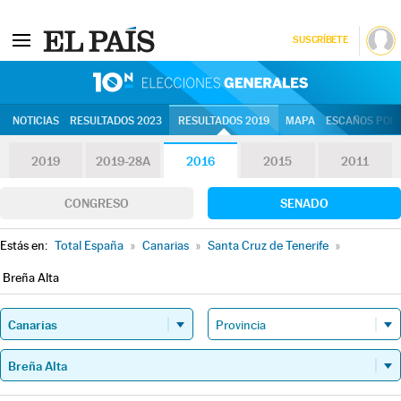
SUSCRÍBETE
10N | Eleccion
NOTICIAS
RESULTADOS 2023
RESULTADOS 2019
MAPA
ESCAÑOS POR 
2019
2019-28A
2016
2015
2011
CONGRESO
SENADO
Estás en:
Total España
»
Canarias
»
Santa Cruz de Tenerife
»
Breña Alta