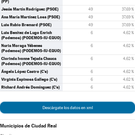
(PP)
Jesús Martín Rodríguez (PSOE)
49
37,69 %
Ana María Martínez Losa (PSOE)
49
37,69 %
Luis Rubio Bremard (PSOE)
49
37,69 %
Luis Benítez de Lugo Enrich
6
4,62 %
(Podemos) (PODEMOS-IU-EQUO)
Nuria Moraga Yébenes
6
4,62 %
(Podemos) (PODEMOS-IU-EQUO)
Clorinda Ivonne Tejada Chauca
6
4,62 %
(Podemos) (PODEMOS-IU-EQUO)
Ángela López Castro (C's)
6
4,62 %
Virginia Espinosa Gallego (C's)
6
4,62 %
Richard Andrés Domínguez (C's)
6
4,62 %
Descárgate los datos en xml
Municipios de Ciudad Real