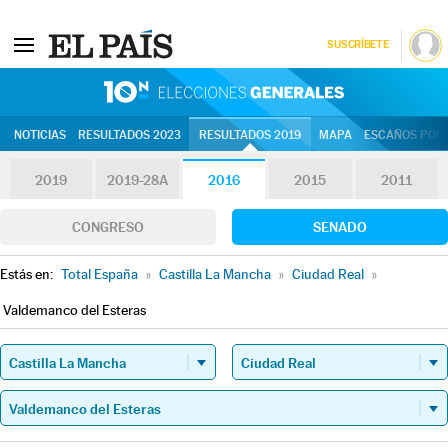
SUSCRÍBETE
10N | Eleccion
NOTICIAS
RESULTADOS 2023
RESULTADOS 2019
MAPA
ESCAÑOS POR 
2019
2019-28A
2016
2015
2011
CONGRESO
SENADO
Estás en:
Total España
»
Castilla La Mancha
»
Ciudad Real
»
Valdemanco del Esteras