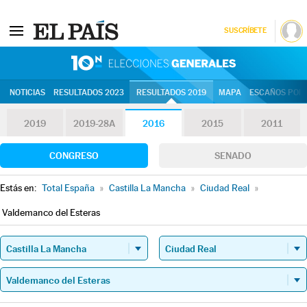
SUSCRÍBETE
10N | Eleccion
NOTICIAS
RESULTADOS 2023
RESULTADOS 2019
MAPA
ESCAÑOS POR 
2019
2019-28A
2016
2015
2011
CONGRESO
SENADO
Estás en:
Total España
»
Castilla La Mancha
»
Ciudad Real
»
Valdemanco del Esteras