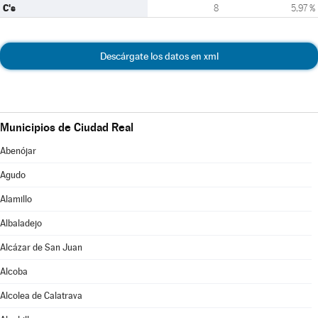
C's
8
5,97 %
Descárgate los datos en xml
Municipios de Ciudad Real
Abenójar
Agudo
Alamillo
Albaladejo
Alcázar de San Juan
Alcoba
Alcolea de Calatrava