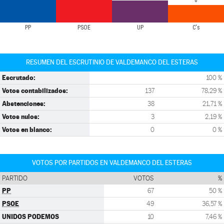
8
PP
PSOE
UP
C's
RESUMEN DEL ESCRUTINIO DE VALDEMANCO DEL ESTERAS
Escrutado:
100 %
Votos contabilizados:
137
78,29 %
Abstenciones:
38
21,71 %
Votos nulos:
3
2,19 %
Votos en blanco:
0
0 %
VOTOS POR PARTIDOS EN VALDEMANCO DEL ESTERAS
PARTIDO
VOTOS
%
PP
67
50 %
PSOE
49
36,57 %
UNIDOS PODEMOS
10
7,46 %