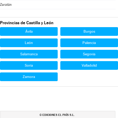
Zaratán
Provincias de Castilla y León
Ávila
Burgos
León
Palencia
Salamanca
Segovia
Soria
Valladolid
Zamora
EDICIONES EL PAÍS S.L.
©