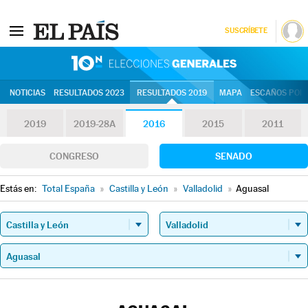
SUSCRÍBETE
10N | Eleccion
NOTICIAS
RESULTADOS 2023
RESULTADOS 2019
MAPA
ESCAÑOS POR 
2019
2019-28A
2016
2015
2011
CONGRESO
SENADO
Estás en:
Total España
»
Castilla y León
»
Valladolid
»
Aguasal