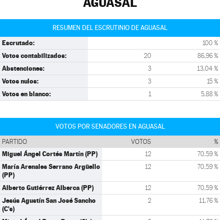
AGUASAL
RESUMEN DEL ESCRUTINIO DE AGUASAL
Escrutado:
100 %
Votos contabilizados:
20
86,96 %
Abstenciones:
3
13,04 %
Votos nulos:
3
15 %
Votos en blanco:
1
5,88 %
VOTOS POR SENADORES EN AGUASAL
PARTIDO
VOTOS
%
Miguel Ángel Cortés Martín (PP)
12
70,59 %
María Arenales Serrano Argüello
12
70,59 %
(PP)
Alberto Gutiérrez Alberca (PP)
12
70,59 %
Jesús Agustín San José Sancho
2
11,76 %
(C's)