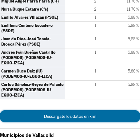
Miguel Ángel Parra Parra (C's)
2
11,76 %
Nuria Duque Estaire (C's)
2
11,76 %
Emilio Álvarez Villazán (PSOE)
1
5,88 %
Emiliana Centeno Escudero
1
5,88 %
(PSOE)
Juan de Dios José Tomás-
1
5,88 %
Biosca Pérez (PSOE)
Andrés Iván Dueñas Castrillo
1
5,88 %
(PODEMOS) (PODEMOS-IU-
EQUO-IZCA)
Carmen Duce Diáz (IU)
1
5,88 %
(PODEMOS-IU-EQUO-IZCA)
Carlos Sánchez-Reyes de Palacio
1
5,88 %
(PODEMOS) (PODEMOS-IU-
EQUO-IZCA)
Descárgate los datos en xml
Municipios de Valladolid