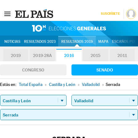
SUSCRÍBETE
10N | Eleccion
NOTICIAS
RESULTADOS 2023
RESULTADOS 2019
MAPA
ESCAÑOS POR 
2019
2019-28A
2016
2015
2011
CONGRESO
SENADO
Estás en:
Total España
»
Castilla y León
»
Valladolid
»
Serrada