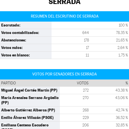
SERRADA
RESUMEN DEL ESCRUTINIO DE SERRADA
Escrutado:
100 %
Votos contabilizados:
644
78,35 %
Abstenciones:
178
21,65 %
Votos nulos:
17
2,64 %
Votos en blanco:
11
1,75 %
VOTOS POR SENADORES EN SERRADA
PARTIDO
VOTOS
%
Miguel Ángel Cortés Martín (PP)
272
43,38 %
María Arenales Serrano Argüello
270
43,06 %
(PP)
Alberto Gutiérrez Alberca (PP)
268
42,74 %
Emilio Álvarez Villazán (PSOE)
229
36,52 %
Emiliana Centeno Escudero
206
32,85 %