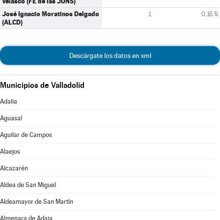
Velasco (FE de las JONS)
José Ignacio Moratinos Delgado
1
0,16 %
(ALCD)
Descárgate los datos en xml
Municipios de Valladolid
Adalia
Aguasal
Aguilar de Campos
Alaejos
Alcazarén
Aldea de San Miguel
Aldeamayor de San Martín
Almenara de Adaja