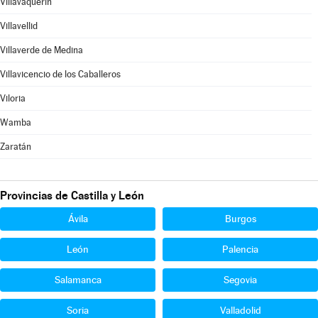
Villavaquerín
Villavellid
Villaverde de Medina
Villavicencio de los Caballeros
Viloria
Wamba
Zaratán
Provincias de Castilla y León
Ávila
Burgos
León
Palencia
Salamanca
Segovia
Soria
Valladolid