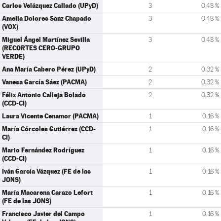
Carlos Velázquez Callado (UPyD)
3
0,48 %
Amelia Dolores Sanz Chapado
3
0,48 %
(VOX)
Miguel Ángel Martínez Sevilla
3
0,48 %
(RECORTES CERO-GRUPO
VERDE)
Ana María Cabero Pérez (UPyD)
2
0,32 %
Vanesa García Sáez (PACMA)
2
0,32 %
Félix Antonio Calleja Bolado
2
0,32 %
(CCD-CI)
Laura Vicente Cenamor (PACMA)
1
0,16 %
María Córcoles Gutiérrez (CCD-
1
0,16 %
CI)
Mario Fernández Rodríguez
1
0,16 %
(CCD-CI)
Iván García Vázquez (FE de las
1
0,16 %
JONS)
María Macarena Carazo Lefort
1
0,16 %
(FE de las JONS)
Francisco Javier del Campo
1
0,16 %