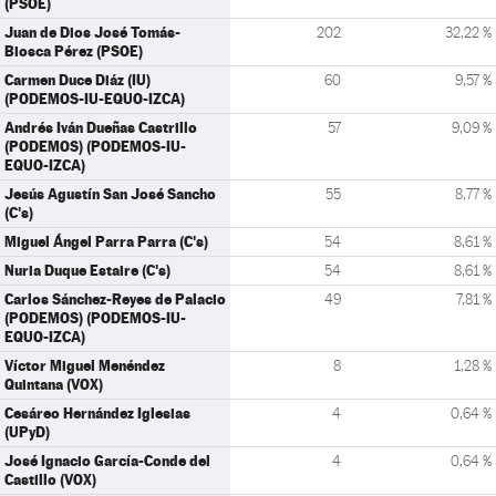
(PSOE)
Juan de Dios José Tomás-
202
32,22 %
Biosca Pérez (PSOE)
Carmen Duce Diáz (IU)
60
9,57 %
(PODEMOS-IU-EQUO-IZCA)
Andrés Iván Dueñas Castrillo
57
9,09 %
(PODEMOS) (PODEMOS-IU-
EQUO-IZCA)
Jesús Agustín San José Sancho
55
8,77 %
(C's)
Miguel Ángel Parra Parra (C's)
54
8,61 %
Nuria Duque Estaire (C's)
54
8,61 %
Carlos Sánchez-Reyes de Palacio
49
7,81 %
(PODEMOS) (PODEMOS-IU-
EQUO-IZCA)
Víctor Miguel Menéndez
8
1,28 %
Quintana (VOX)
Cesáreo Hernández Iglesias
4
0,64 %
(UPyD)
José Ignacio García-Conde del
4
0,64 %
Castillo (VOX)