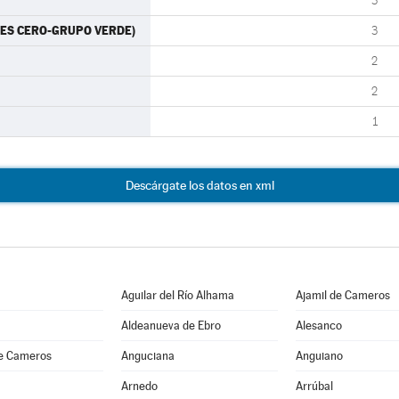
3
RTES CERO-GRUPO VERDE)
3
2
2
1
Descárgate los datos en xml
Aguilar del Río Alhama
Ajamil de Cameros
Aldeanueva de Ebro
Alesanco
e Cameros
Anguciana
Anguiano
Arnedo
Arrúbal