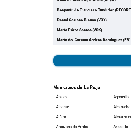
Alberto José Rioja Novoa (UPyD)
Benjamín de Francisco Tundidor (RECO
Daniel Soriano Blanco (VOX)
María Pérez Santos (VOX)
María del Carmen Andrés Domínguez (EB)
Municipios de La Rioja
Ábalos
Agoncillo
Alberite
Alcanadre
Alfaro
Almarza d
Arenzana de Arriba
Arnedillo