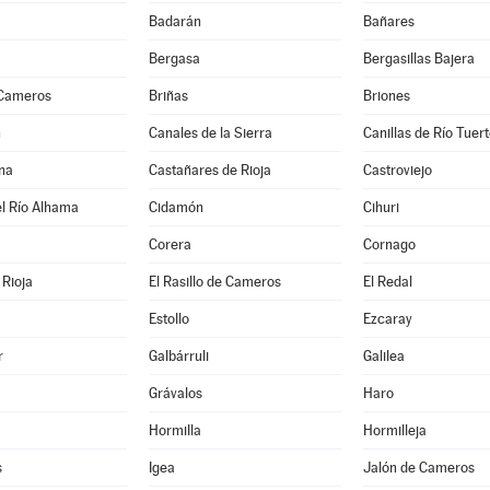
Badarán
Bañares
Bergasa
Bergasillas Bajera
 Cameros
Briñas
Briones
n
Canales de la Sierra
Canillas de Río Tuer
na
Castañares de Rioja
Castroviejo
l Río Alhama
Cidamón
Cihuri
Corera
Cornago
Rioja
El Rasillo de Cameros
El Redal
Estollo
Ezcaray
r
Galbárruli
Galilea
Grávalos
Haro
Hormilla
Hormilleja
s
Igea
Jalón de Cameros