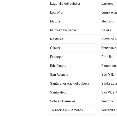
Lagunilla del Jubera
Lardero
Logroño
Lumbrera
Matute
Medrano
Muro en Cameros
Nájera
Nestares
Nieva de 
Ollauri
Ortigosa 
Pradejón
Pradillo
Ribafrecha
Rincón de
San Asensio
San Millán
Santa Engracia del Jubera
Santa Eula
Santurdejo
San Vicent
Soto en Cameros
Terroba
Torrecilla en Cameros
Torrecilla