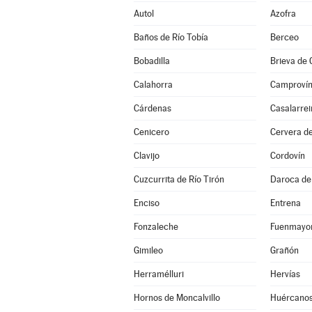
Autol
Azofra
Baños de Río Tobía
Berceo
Bobadilla
Brieva de
Calahorra
Camproví
Cárdenas
Casalarrei
Cenicero
Cervera de
Clavijo
Cordovín
Cuzcurrita de Río Tirón
Daroca de 
Enciso
Entrena
Fonzaleche
Fuenmayo
Gimileo
Grañón
Herramélluri
Hervías
Hornos de Moncalvillo
Huércano