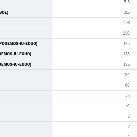
515
PSOE)
316
296
290
 (PODEMOS-IU-EQUO)
143
(PODEMOS-IU-EQUO)
135
ODEMOS-IU-EQUO)
126
84
80
78
10
8
7