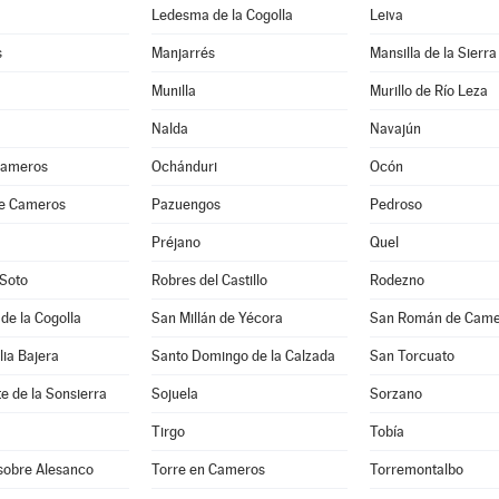
Ledesma de la Cogolla
Leiva
s
Manjarrés
Mansilla de la Sierra
Munilla
Murillo de Río Leza
Nalda
Navajún
Cameros
Ochánduri
Ocón
de Cameros
Pazuengos
Pedroso
Préjano
Quel
 Soto
Robres del Castillo
Rodezno
 de la Cogolla
San Millán de Yécora
San Román de Came
lia Bajera
Santo Domingo de la Calzada
San Torcuato
e de la Sonsierra
Sojuela
Sorzano
Tirgo
Tobía
 sobre Alesanco
Torre en Cameros
Torremontalbo