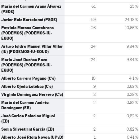
María del Carmen Arana Álvarez
61
25 %
(PSOE)
Javier Ruiz Bartolomé (PSOE)
59
24,18 %
Patricia Mateos Cantabrana
26
10,66 %
(PODEMOS) (PODEMOS-IU-
EQUO)
Arturo Isidro Manuel Villar Villar
24
9,84 %
(IU) (PODEMOS-IU-EQUO)
María José Dueñas Pozo
24
9,84 %
(PODEMOS) (PODEMOS-IU-
EQUO)
Alberto Carrera Pagano (C's)
10
4,1 %
Alberto Ojeda Estebas (C's)
9
3,69 %
Virginia Domínguez Herrero (C's)
8
3,28 %
María del Carmen Andrés
2
0,82 %
Domínguez (EB)
José Carlos Palacios Miguel
2
0,82 %
(EB)
Sonia Silvestrini García (EB)
2
0,82 %
Alberto José Rioja Novoa (UPyD)
1
0,41 %