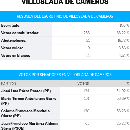
VILLOSLADA DE CAMEROS
RESUMEN DEL ESCRUTINIO DE VILLOSLADA DE CAMEROS
Escrutado:
100 %
Votos contabilizados:
253
83,22 %
Abstenciones:
51
16,78 %
Votos nulos:
9
3,56 %
Votos en blanco:
11
4,51 %
VOTOS POR SENADORES EN VILLOSLADA DE CAMEROS
PARTIDO
VOTOS
%
José Luis Pérez Pastor (PP)
134
54,92 %
María Teresa Antoñanzas Garro
131
53,69 %
(PP)
Coloma Francisca Mendiola
130
53,28 %
Olarte (PP)
Juan Francisco Martínez Aldama
63
25,82 %
Sáenz (PSOE)