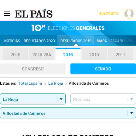
SUSCRÍBETE
10N | Eleccion
NOTICIAS
RESULTADOS 2023
RESULTADOS 2019
MAPA
ESCAÑOS POR 
2019
2019-28A
2016
2015
2011
CONGRESO
SENADO
Estás en:
Total España
»
La Rioja
»
Villoslada de Cameros