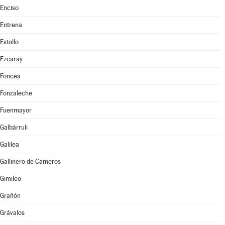
Enciso
Entrena
Estollo
Ezcaray
Foncea
Fonzaleche
Fuenmayor
Galbárruli
Galilea
Gallinero de Cameros
Gimileo
Grañón
Grávalos