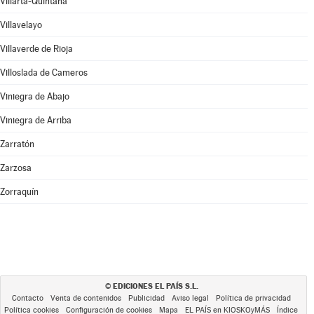
Villarta-Quintana
Villavelayo
Villaverde de Rioja
Villoslada de Cameros
Viniegra de Abajo
Viniegra de Arriba
Zarratón
Zarzosa
Zorraquín
EDICIONES EL PAÍS S.L.
©
Contacto
Venta de contenidos
Publicidad
Aviso legal
Política de privacidad
Política cookies
Configuración de cookies
Mapa
EL PAÍS en KIOSKOyMÁS
Índice