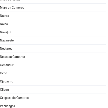
Muro en Cameros
Nájera
Nalda
Navajún
Navarrete
Nestares
Nieva de Cameros
Ochánduri
Ocón
Ojacastro
Ollauri
Ortigosa de Cameros
Pazuengos