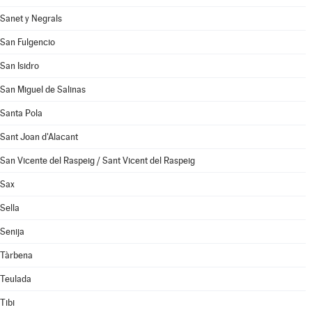
Sanet y Negrals
San Fulgencio
San Isidro
San Miguel de Salinas
Santa Pola
Sant Joan d'Alacant
San Vicente del Raspeig / Sant Vicent del Raspeig
Sax
Sella
Senija
Tàrbena
Teulada
Tibi