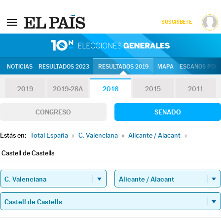
SUSCRÍBETE
10N | Eleccion
NOTICIAS
RESULTADOS 2023
RESULTADOS 2019
MAPA
ESCAÑOS POR 
2019
2019-28A
2016
2015
2011
CONGRESO
SENADO
Estás en:
Total España
»
C. Valenciana
»
Alicante / Alacant
»
Castell de Castells