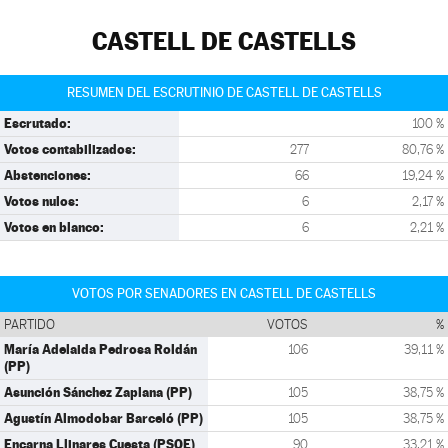
CASTELL DE CASTELLS
RESUMEN DEL ESCRUTINIO DE CASTELL DE CASTELLS
Escrutado:
100 %
Votos contabilizados:
277
80,76 %
Abstenciones:
66
19,24 %
Votos nulos:
6
2,17 %
Votos en blanco:
6
2,21 %
VOTOS POR SENADORES EN CASTELL DE CASTELLS
PARTIDO
VOTOS
%
María Adelaida Pedrosa Roldán
106
39,11 %
(PP)
Asunción Sánchez Zaplana (PP)
105
38,75 %
Agustín Almodobar Barceló (PP)
105
38,75 %
Encarna Llinares Cuesta (PSOE)
90
33,21 %