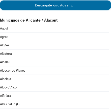
Descárgate los datos en xml
Municipios de Alicante / Alacant
Agost
Agres
Aigües
Albatera
Alcalalí
Alcocer de Planes
Alcoleja
Alcoy / Alcoi
Alfafara
Alfàs del Pi (l')