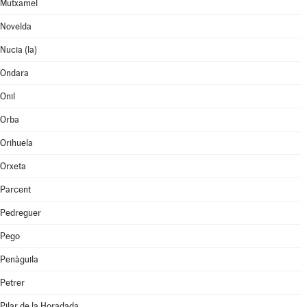
Mutxamel
Novelda
Nucia (la)
Ondara
Onil
Orba
Orihuela
Orxeta
Parcent
Pedreguer
Pego
Penàguila
Petrer
Pilar de la Horadada