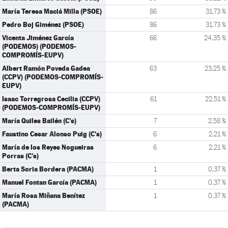
María Teresa Maciá Milla (PSOE)
86
31,73 %
Pedro Boj Giménez (PSOE)
86
31,73 %
Vicenta Jiménez García
66
24,35 %
(PODEMOS) (PODEMOS-
COMPROMÍS-EUPV)
Albert Ramón Poveda Gadea
63
23,25 %
(CCPV) (PODEMOS-COMPROMÍS-
EUPV)
Isaac Torregrosa Cecilia (CCPV)
61
22,51 %
(PODEMOS-COMPROMÍS-EUPV)
María Quiles Bailén (C's)
7
2,58 %
Faustino Cesar Alonso Puig (C's)
6
2,21 %
María de los Reyes Nogueiras
6
2,21 %
Porras (C's)
Berta Soria Bordera (PACMA)
1
0,37 %
Manuel Fontan García (PACMA)
1
0,37 %
María Rosa Miñana Benítez
1
0,37 %
(PACMA)