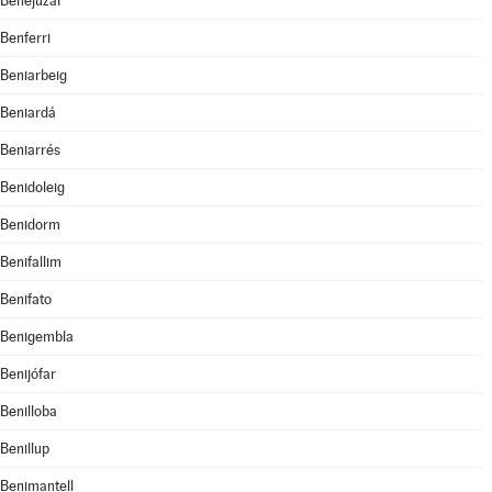
Benejúzar
Benferri
Beniarbeig
Beniardá
Beniarrés
Benidoleig
Benidorm
Benifallim
Benifato
Benigembla
Benijófar
Benilloba
Benillup
Benimantell