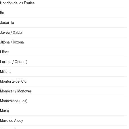
Hondón de los Frailes
Ibi
Jacarilla
Jávea / Xàbia
Jijona / Xixona
Llíber
Lorcha / Orxa (l')
Millena
Monforte del Cid
Monóvar / Monòver
Montesinos (Los)
Murla
Muro de Alcoy