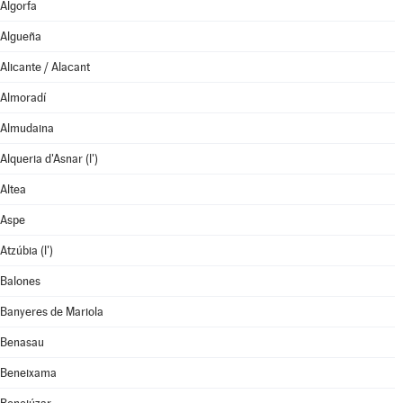
Algorfa
Algueña
Alicante / Alacant
Almoradí
Almudaina
Alqueria d'Asnar (l')
Altea
Aspe
Atzúbia (l')
Balones
Banyeres de Mariola
Benasau
Beneixama