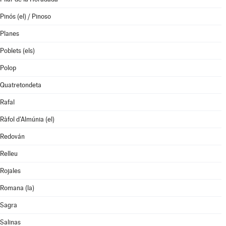
Pinós (el) / Pinoso
Planes
Poblets (els)
Polop
Quatretondeta
Rafal
Ràfol d'Almúnia (el)
Redován
Relleu
Rojales
Romana (la)
Sagra
Salinas