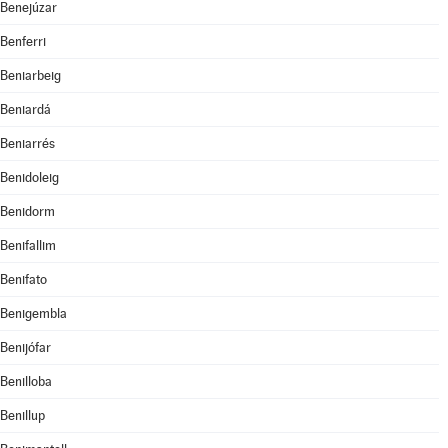
Benejúzar
Benferri
Beniarbeig
Beniardá
Beniarrés
Benidoleig
Benidorm
Benifallim
Benifato
Benigembla
Benijófar
Benilloba
Benillup