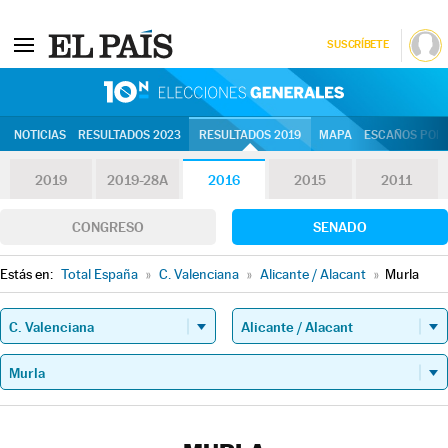
SUSCRÍBETE
10N | Eleccion
NOTICIAS
RESULTADOS 2023
RESULTADOS 2019
MAPA
ESCAÑOS POR 
2019
2019-28A
2016
2015
2011
CONGRESO
SENADO
Estás en:
Total España
»
C. Valenciana
»
Alicante / Alacant
»
Murla