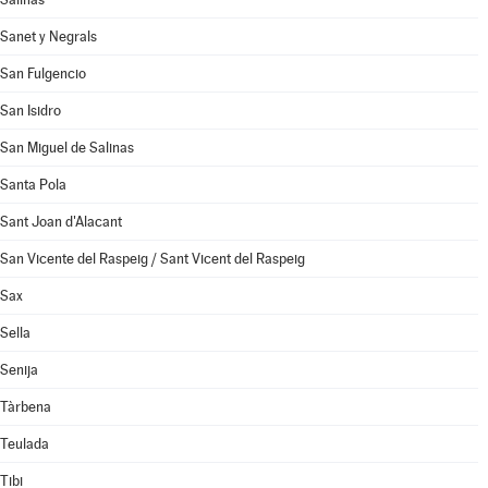
Sanet y Negrals
San Fulgencio
San Isidro
San Miguel de Salinas
Santa Pola
Sant Joan d'Alacant
San Vicente del Raspeig / Sant Vicent del Raspeig
Sax
Sella
Senija
Tàrbena
Teulada
Tibi