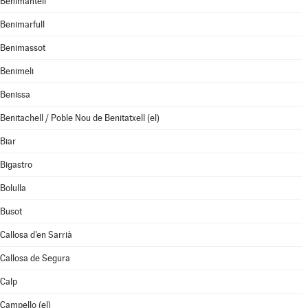
Benimantell
Benimarfull
Benimassot
Benimeli
Benissa
Benitachell / Poble Nou de Benitatxell (el)
Biar
Bigastro
Bolulla
Busot
Callosa d'en Sarrià
Callosa de Segura
Calp
Campello (el)