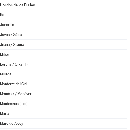
Hondón de los Frailes
Ibi
Jacarilla
Jávea / Xàbia
Jijona / Xixona
Llíber
Lorcha / Orxa (l')
Millena
Monforte del Cid
Monóvar / Monòver
Montesinos (Los)
Murla
Muro de Alcoy