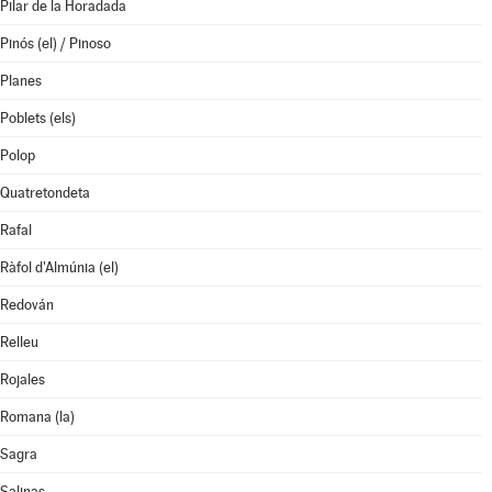
Pilar de la Horadada
Pinós (el) / Pinoso
Planes
Poblets (els)
Polop
Quatretondeta
Rafal
Ràfol d'Almúnia (el)
Redován
Relleu
Rojales
Romana (la)
Sagra
Salinas