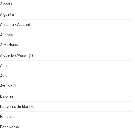
Algorfa
Algueña
Alicante / Alacant
Almoradí
Almudaina
Alqueria d'Asnar (l')
Altea
Aspe
Atzúbia (l')
Balones
Banyeres de Mariola
Benasau
Beneixama