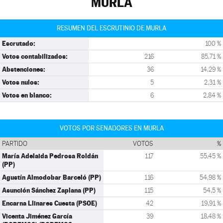
MURLA
RESUMEN DEL ESCRUTINIO DE MURLA
Escrutado:
100 %
Votos contabilizados:
216
85,71 %
Abstenciones:
36
14,29 %
Votos nulos:
5
2,31 %
Votos en blanco:
6
2,84 %
VOTOS POR SENADORES EN MURLA
PARTIDO
VOTOS
%
María Adelaida Pedrosa Roldán
117
55,45 %
(PP)
Agustín Almodobar Barceló (PP)
116
54,98 %
Asunción Sánchez Zaplana (PP)
115
54,5 %
Encarna Llinares Cuesta (PSOE)
42
19,91 %
Vicenta Jiménez García
39
18,48 %