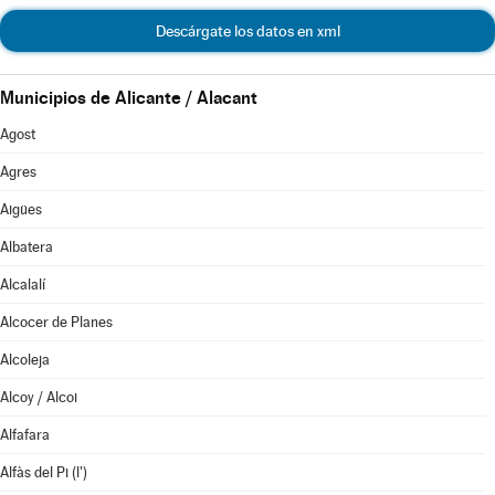
Descárgate los datos en xml
Municipios de Alicante / Alacant
Agost
Agres
Aigües
Albatera
Alcalalí
Alcocer de Planes
Alcoleja
Alcoy / Alcoi
Alfafara
Alfàs del Pi (l')