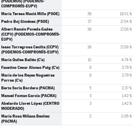
(PODEMOS) (PODEMOS-
COMPROMÍS-EUPV)
María Teresa Maciá Milla (PSOE)
38
18,01 %
Pedro Boj Giménez (PSOE)
37
17,54 %
Albert Ramón Poveda Gadea
36
17,06 %
(CCPV) (PODEMOS-COMPROMÍS-
EUPV)
Isaac Torregrosa Cecilia (CCPV)
36
17,06 %
(PODEMOS-COMPROMÍS-EUPV)
María Quiles Bailén (C's)
10
4,74 %
Faustino Cesar Alonso Puig (C's)
8
3,79 %
María de los Reyes Nogueiras
8
3,79 %
Porras (C's)
Berta Soria Bordera (PACMA)
5
2,37 %
Manuel Fontan García (PACMA)
3
1,42 %
Abelardo Lloret López (CENTRO
3
1,42 %
MODERADO)
María Rosa Miñana Benítez
2
0,95 %
(PACMA)