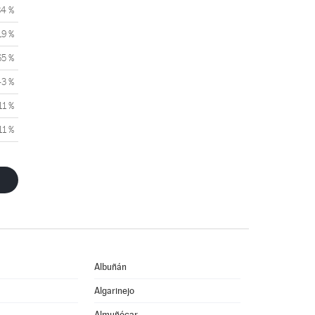
84 %
19 %
65 %
43 %
11 %
11 %
Albuñán
Algarinejo
Almuñécar