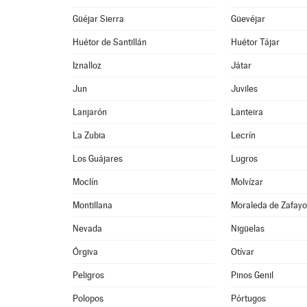
Güéjar Sierra
Güevéjar
Huétor de Santillán
Huétor Tájar
Iznalloz
Játar
Jun
Juviles
Lanjarón
Lanteira
La Zubia
Lecrín
Los Guájares
Lugros
Moclín
Molvízar
Montillana
Moraleda de Zafay
Nevada
Nigüelas
Órgiva
Otívar
Peligros
Pinos Genil
Polopos
Pórtugos