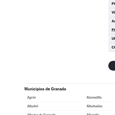
P
V
A
P
U
C
Municipios de Granada
Agrón
Alamedilla
Albuñol
Albuñuelas
Alhama de Granada
Alhendín