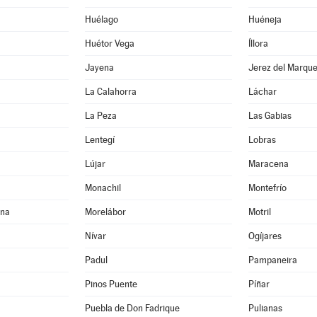
Huélago
Huéneja
Huétor Vega
Íllora
Jayena
Jerez del Marqu
La Calahorra
Láchar
La Peza
Las Gabias
Lentegí
Lobras
Lújar
Maracena
Monachil
Montefrío
ona
Morelábor
Motril
Nívar
Ogíjares
Padul
Pampaneira
Pinos Puente
Píñar
Puebla de Don Fadrique
Pulianas