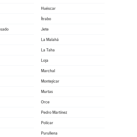
Huéscar
Ítrabo
esado
Jete
La Malahá
La Taha
Loja
Marchal
Montejícar
Murtas
Orce
Pedro Martínez
Polícar
Purullena