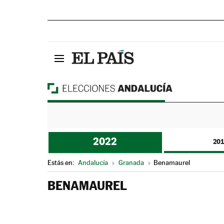
2022
20
Estás en:
Andalucía
»
Granada
»
Benamaurel
BENAMAUREL