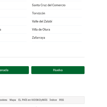
Santa Cruz del Comercio
Torvizcón
Valle del Zalabí
a
Villa de Otura
Zafarraya
anada
Huelva
ookies
Mapa
EL PAÍS en KIOSKOyMÁS
Índice
RSS