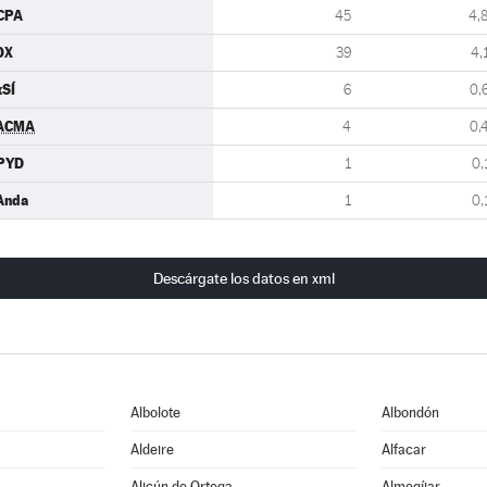
CPA
45
4,
OX
39
4,
xSÍ
6
0,
ACMA
4
0,
PYD
1
0,
Anda
1
0,
Descárgate los datos en xml
Albolote
Albondón
Aldeire
Alfacar
Alicún de Ortega
Almegíjar