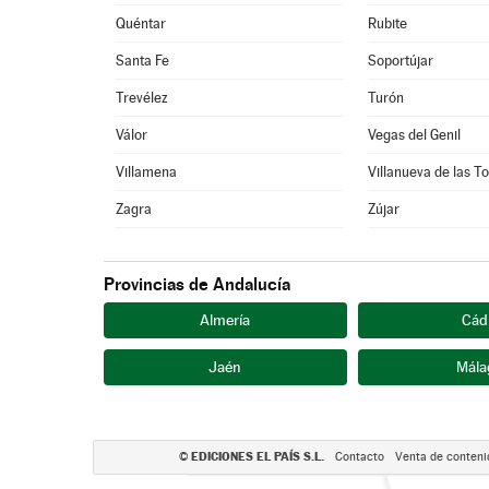
Quéntar
Rubite
Santa Fe
Soportújar
Trevélez
Turón
Válor
Vegas del Genil
Villamena
Villanueva de las T
Zagra
Zújar
Provincias de Andalucía
Almería
Cád
Jaén
Mála
EDICIONES EL PAÍS S.L.
©
Contacto
Venta de conteni