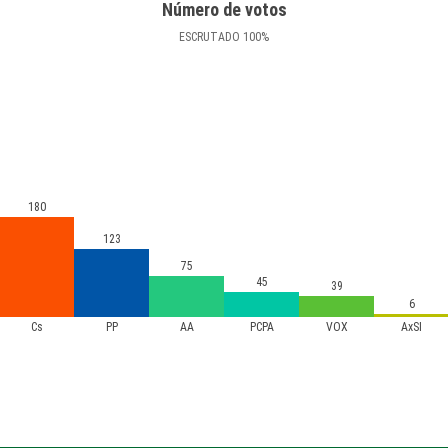
Número de votos
ESCRUTADO
100
%
180
123
75
45
39
6
Cs
PP
AA
PCPA
VOX
AxSÍ