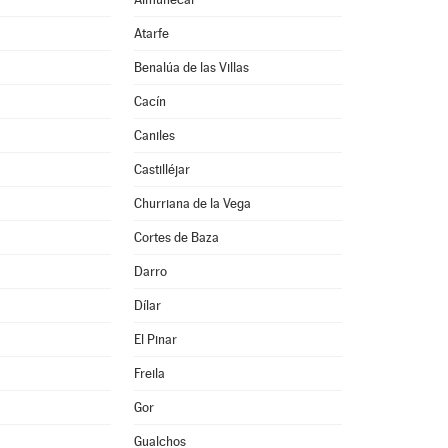
Atarfe
Benalúa de las Villas
Cacín
Caniles
Castilléjar
Churriana de la Vega
Cortes de Baza
Darro
Dílar
El Pinar
Freila
Gor
Gualchos