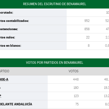
RESUMEN DEL ESCRUTINIO DE BENAMAUREL
scrutado:
1
tos contabilizados:
952
52
bstenciones:
858
47
tos nulos:
22
2,
tos en blanco:
8
0,
VOTOS POR PARTIDOS EN BENAMAUREL
ARTIDO
VOTOS
SOE-A
448
48,
s
180
19,
P
123
13,
DELANTE ANDALUCÍA
75
8,