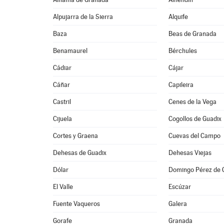
Alpujarra de la Sierra
Alquife
Baza
Beas de Granada
Benamaurel
Bérchules
Cádiar
Cájar
Cáñar
Capileira
Castril
Cenes de la Vega
Cijuela
Cogollos de Guadix
Cortes y Graena
Cuevas del Campo
Dehesas de Guadix
Dehesas Viejas
Dólar
Domingo Pérez de 
El Valle
Escúzar
Fuente Vaqueros
Galera
Gorafe
Granada