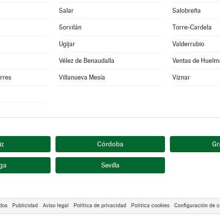
Salar
Salobreña
Sorvilán
Torre-Cardela
Ugíjar
Valderrubio
Vélez de Benaudalla
Ventas de Huelm
orres
Villanueva Mesía
Víznar
iz
Córdoba
Gr
ga
Sevilla
dos
Publicidad
Aviso legal
Política de privacidad
Política cookies
Configuración de c