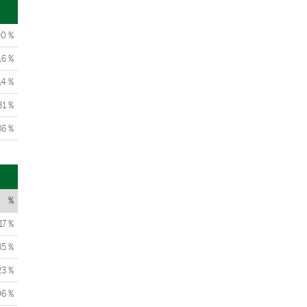
00 %
,6 %
,4 %
31 %
86 %
%
17 %
35 %
23 %
06 %