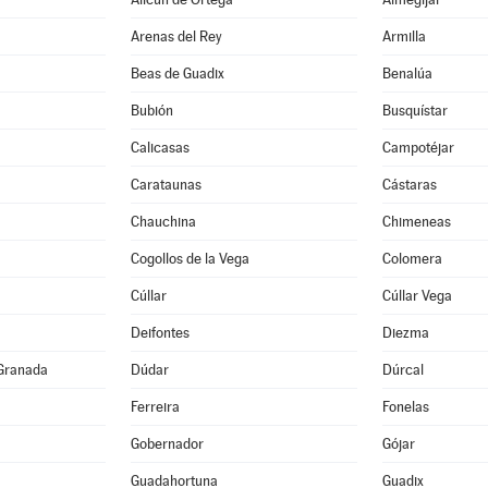
Arenas del Rey
Armilla
Beas de Guadix
Benalúa
Bubión
Busquístar
Calicasas
Campotéjar
Carataunas
Cástaras
Chauchina
Chimeneas
Cogollos de la Vega
Colomera
Cúllar
Cúllar Vega
Deifontes
Diezma
Granada
Dúdar
Dúrcal
Ferreira
Fonelas
Gobernador
Gójar
Guadahortuna
Guadix