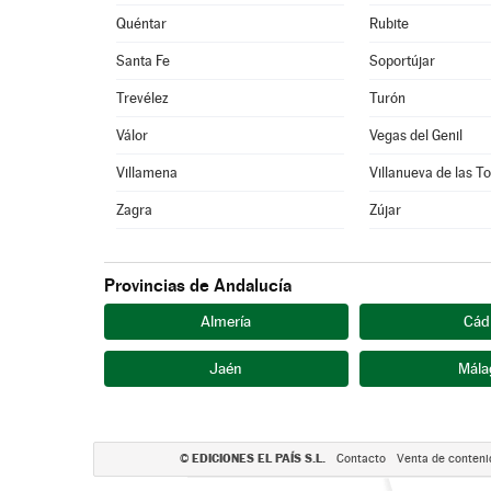
Quéntar
Rubite
Santa Fe
Soportújar
Trevélez
Turón
Válor
Vegas del Genil
Villamena
Villanueva de las T
Zagra
Zújar
Provincias de Andalucía
Almería
Cád
Jaén
Mála
EDICIONES EL PAÍS S.L.
©
Contacto
Venta de conteni