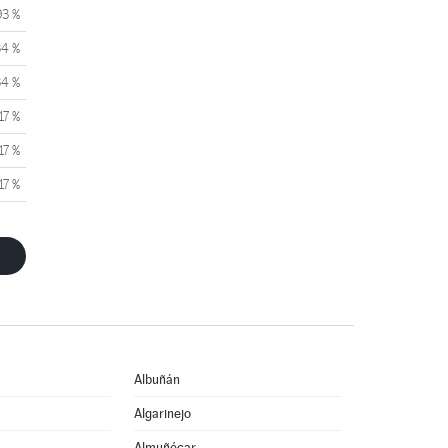
93 %
34 %
34 %
17 %
17 %
17 %
Albuñán
Algarinejo
Almuñécar