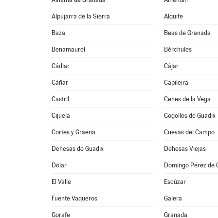
Alpujarra de la Sierra
Alquife
Baza
Beas de Granada
Benamaurel
Bérchules
Cádiar
Cájar
Cáñar
Capileira
Castril
Cenes de la Vega
Cijuela
Cogollos de Guadix
Cortes y Graena
Cuevas del Campo
Dehesas de Guadix
Dehesas Viejas
Dólar
Domingo Pérez de 
El Valle
Escúzar
Fuente Vaqueros
Galera
Gorafe
Granada