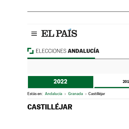
2022
20
Estás en:
Andalucía
»
Granada
»
Castilléjar
CASTILLÉJAR