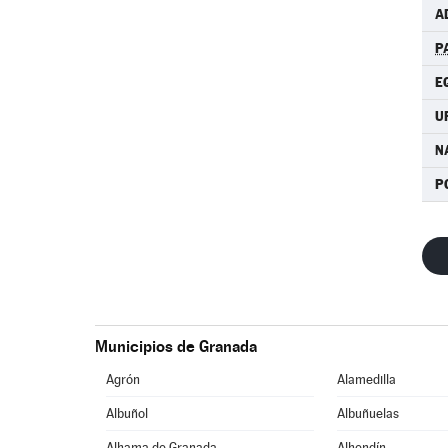
A
P
E
U
N
P
Municipios de Granada
Agrón
Alamedilla
Albuñol
Albuñuelas
Alhama de Granada
Alhendín