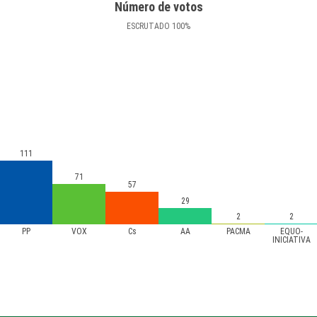
Número de votos
ESCRUTADO
100
%
111
71
57
29
2
2
PP
VOX
Cs
AA
PACMA
EQUO-
INICIATIVA