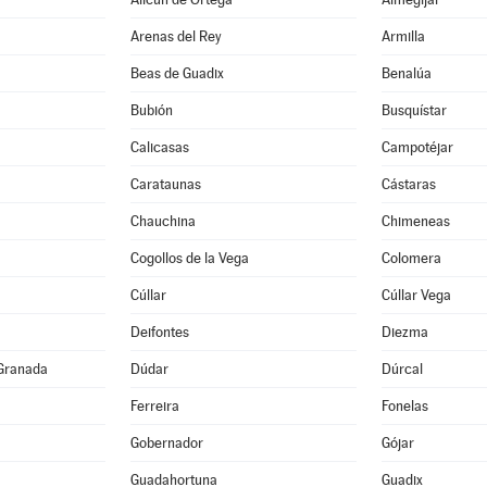
Arenas del Rey
Armilla
Beas de Guadix
Benalúa
Bubión
Busquístar
Calicasas
Campotéjar
Carataunas
Cástaras
Chauchina
Chimeneas
Cogollos de la Vega
Colomera
Cúllar
Cúllar Vega
Deifontes
Diezma
Granada
Dúdar
Dúrcal
Ferreira
Fonelas
Gobernador
Gójar
Guadahortuna
Guadix