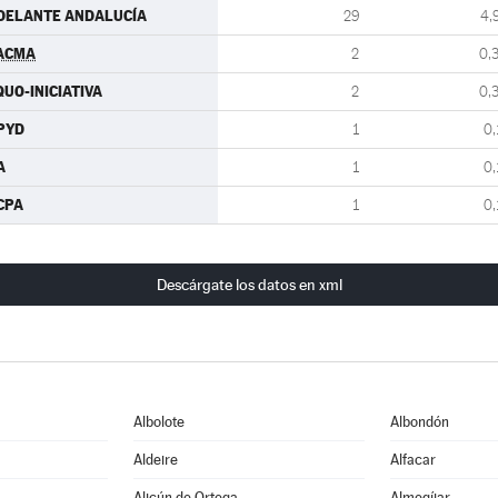
DELANTE ANDALUCÍA
29
4,
ACMA
2
0,
QUO-INICIATIVA
2
0,
PYD
1
0,
A
1
0,
CPA
1
0,
Descárgate los datos en xml
Albolote
Albondón
Aldeire
Alfacar
Alicún de Ortega
Almegíjar