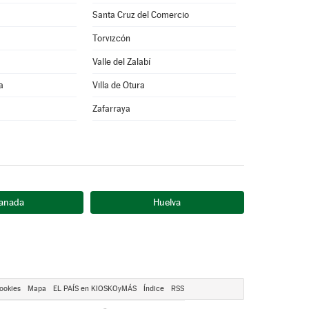
Santa Cruz del Comercio
Torvizcón
Valle del Zalabí
a
Villa de Otura
Zafarraya
anada
Huelva
ookies
Mapa
EL PAÍS en KIOSKOyMÁS
Índice
RSS