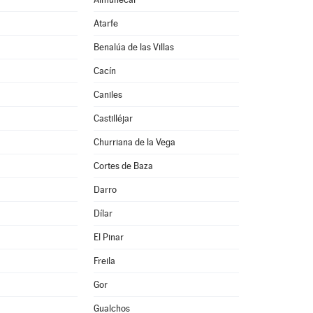
Atarfe
Benalúa de las Villas
Cacín
Caniles
Castilléjar
Churriana de la Vega
Cortes de Baza
Darro
Dílar
El Pinar
Freila
Gor
Gualchos