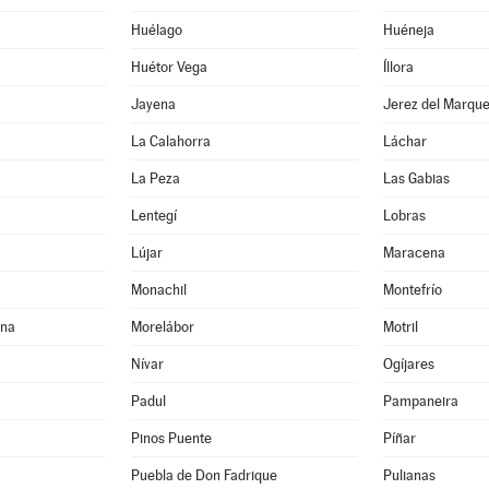
Huélago
Huéneja
Huétor Vega
Íllora
Jayena
Jerez del Marqu
La Calahorra
Láchar
La Peza
Las Gabias
Lentegí
Lobras
Lújar
Maracena
Monachil
Montefrío
ona
Morelábor
Motril
Nívar
Ogíjares
Padul
Pampaneira
Pinos Puente
Píñar
Puebla de Don Fadrique
Pulianas