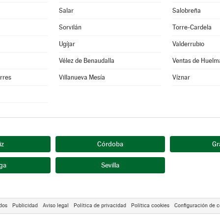
Salar
Salobreña
Sorvilán
Torre-Cardela
Ugíjar
Valderrubio
Vélez de Benaudalla
Ventas de Huelm
orres
Villanueva Mesía
Víznar
iz
Córdoba
Gr
ga
Sevilla
dos
Publicidad
Aviso legal
Política de privacidad
Política cookies
Configuración de c