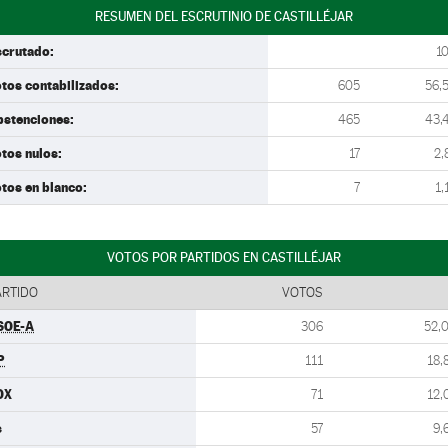
RESUMEN DEL ESCRUTINIO DE CASTILLÉJAR
scrutado:
1
tos contabilizados:
605
56,
bstenciones:
465
43,
tos nulos:
17
2,
tos en blanco:
7
1,
VOTOS POR PARTIDOS EN CASTILLÉJAR
ARTIDO
VOTOS
SOE-A
306
52,
P
111
18,
OX
71
12,
s
57
9,