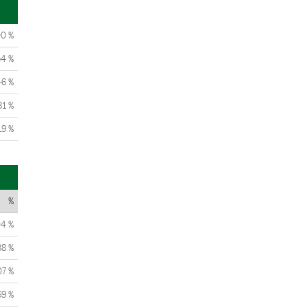
00 %
54 %
46 %
81 %
19 %
%
04 %
88 %
07 %
69 %