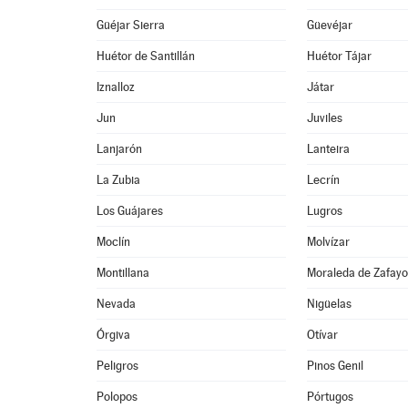
Güéjar Sierra
Güevéjar
Huétor de Santillán
Huétor Tájar
Iznalloz
Játar
Jun
Juviles
Lanjarón
Lanteira
La Zubia
Lecrín
Los Guájares
Lugros
Moclín
Molvízar
Montillana
Moraleda de Zafay
Nevada
Nigüelas
Órgiva
Otívar
Peligros
Pinos Genil
Polopos
Pórtugos