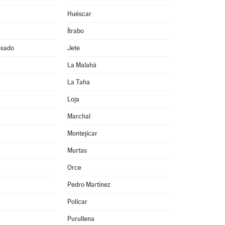
Huéscar
Ítrabo
esado
Jete
La Malahá
La Taha
Loja
Marchal
Montejícar
Murtas
Orce
Pedro Martínez
Polícar
Purullena