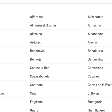
Alfarnate
Alfarnatejo
e
Alhaurín el Grande
Almáchar
Alozaina
Alpandeire
Ardales
Arenas
Benahavís
Benalauría
Benaoján
Benarrabá
Cañete la Real
Carratraca
Casarabonela
Casares
Cómpeta
Cortes de la Fron
cos
Cútar
El Borge
Frigiliana
Fuengirola
Guaro
Humilladero