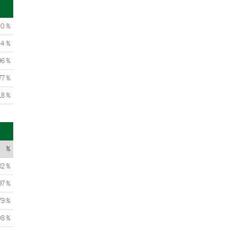
00 %
04 %
96 %
77 %
18 %
%
82 %
97 %
79 %
08 %