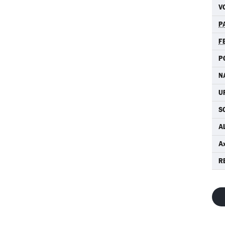
V
P
F
P
N
U
S
A
A
R