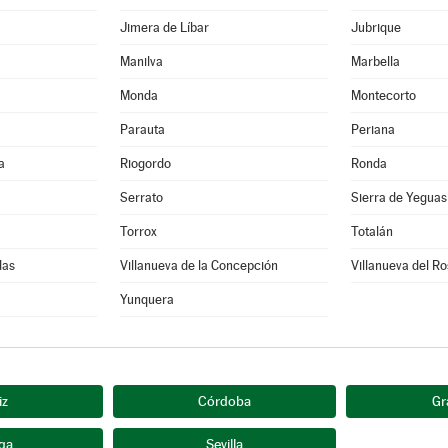
Jimera de Líbar
Jubrique
Manilva
Marbella
Monda
Montecorto
Parauta
Periana
a
Riogordo
Ronda
Serrato
Sierra de Yeguas
Torrox
Totalán
das
Villanueva de la Concepción
Villanueva del Ro
Yunquera
iz
Córdoba
Gr
ga
Sevilla