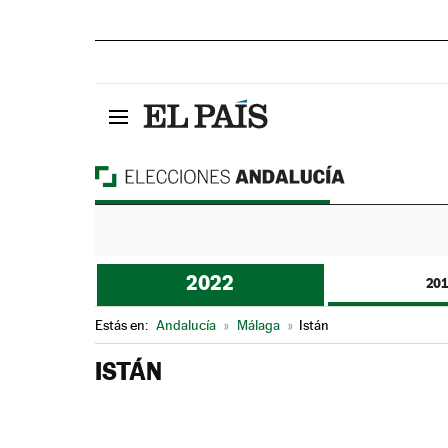
2022
20
Estás en:
Andalucía
»
Málaga
»
Istán
ISTÁN