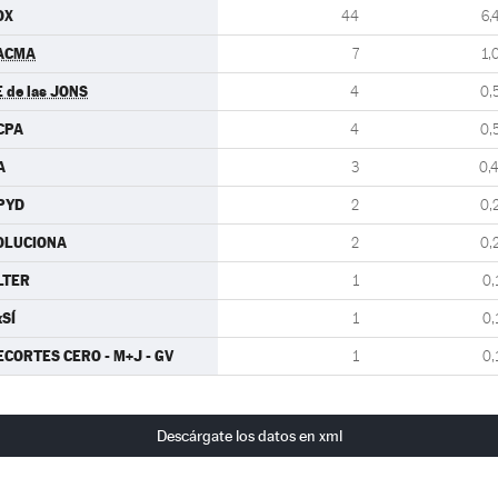
OX
44
6,
ACMA
7
1,
E de las JONS
4
0,
CPA
4
0,
A
3
0,
PYD
2
0,
OLUCIONA
2
0,
LTER
1
0,
xSÍ
1
0,
ECORTES CERO - M+J - GV
1
0,
Descárgate los datos en xml