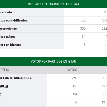
RESUMEN DEL ESCRUTINIO DE ISTÁN
scrutado:
1
tos contabilizados:
713
70,
bstenciones:
305
29,
tos nulos:
34
4,
tos en blanco:
8
1,
VOTOS POR PARTIDOS EN ISTÁN
ARTIDO
VOTOS
DELANTE ANDALUCÍA
250
36,
SOE-A
156
22,
P
114
16,
s
82
12,