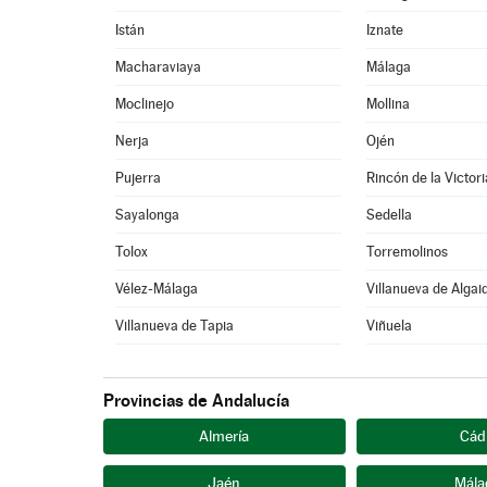
Istán
Iznate
Macharaviaya
Málaga
Moclinejo
Mollina
Nerja
Ojén
Pujerra
Rincón de la Victori
Sayalonga
Sedella
Tolox
Torremolinos
Vélez-Málaga
Villanueva de Algai
Villanueva de Tapia
Viñuela
Provincias de Andalucía
Almería
Cád
Jaén
Mála