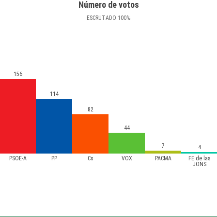
Número de votos
ESCRUTADO
100
%
156
114
82
44
7
4
PSOE-A
PP
Cs
VOX
PACMA
FE de las
JONS