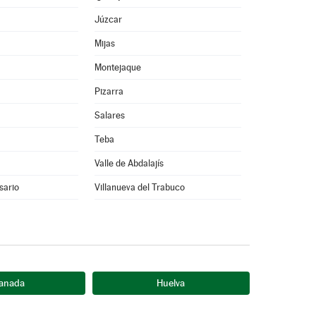
Júzcar
Mijas
Montejaque
Pizarra
Salares
Teba
Valle de Abdalajís
sario
Villanueva del Trabuco
anada
Huelva