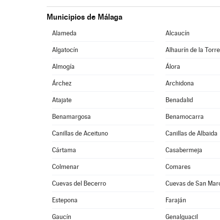
Municipios de Málaga
Alameda
Alcaucín
Algatocín
Alhaurín de la Torr
Almogía
Álora
Árchez
Archidona
Atajate
Benadalid
Benamargosa
Benamocarra
Canillas de Aceituno
Canillas de Albaida
Cártama
Casabermeja
Colmenar
Comares
Cuevas del Becerro
Cuevas de San Mar
Estepona
Faraján
Gaucín
Genalguacil