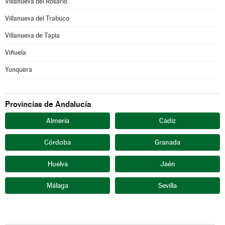
Villanueva del Rosario
Villanueva del Trabuco
Villanueva de Tapia
Viñuela
Yunquera
Provincias de Andalucía
Almería
Cádiz
Córdoba
Granada
Huelva
Jaén
Málaga
Sevilla