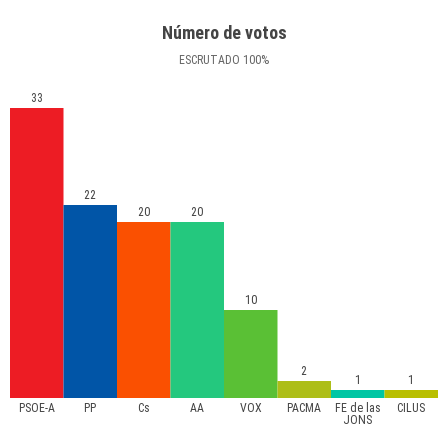
Número de votos
ESCRUTADO
100
%
33
22
20
20
10
2
1
1
PSOE-A
PP
Cs
AA
VOX
PACMA
FE de las
CILUS
JONS