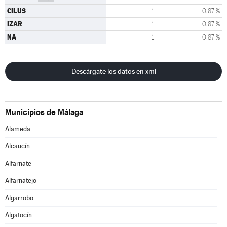
CILUS
1
0,87 %
IZAR
1
0,87 %
NA
1
0,87 %
Descárgate los datos en xml
Municipios de Málaga
Alameda
Alcaucín
Alfarnate
Alfarnatejo
Algarrobo
Algatocín