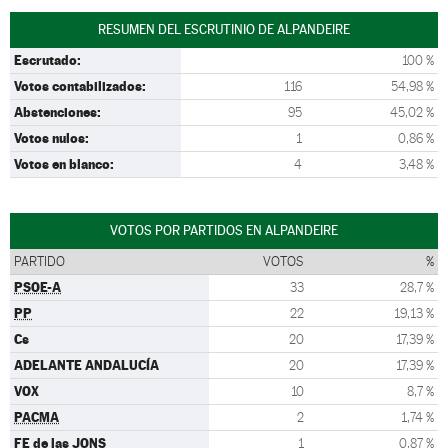
RESUMEN DEL ESCRUTINIO DE ALPANDEIRE
Escrutado:
100 %
Votos contabilizados:
116
54,98 %
Abstenciones:
95
45,02 %
Votos nulos:
1
0,86 %
Votos en blanco:
4
3,48 %
VOTOS POR PARTIDOS EN ALPANDEIRE
PARTIDO
VOTOS
%
PSOE-A
33
28,7 %
PP
22
19,13 %
Cs
20
17,39 %
ADELANTE ANDALUCÍA
20
17,39 %
VOX
10
8,7 %
PACMA
2
1,74 %
FE de las JONS
1
0,87 %