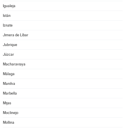
Igualeja
Istán
Iznate
Jimera de Líbar
Jubrique
Júzcar
Macharaviaya
Málaga
Manilva
Marbella
Mijas
Moclinejo
Mollina