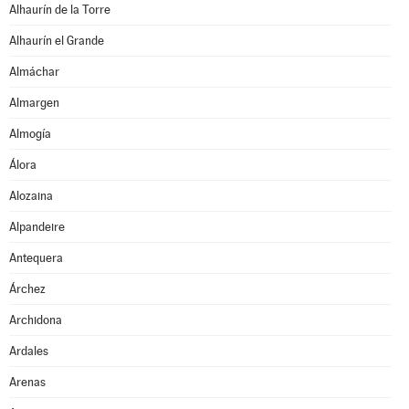
Alhaurín de la Torre
Alhaurín el Grande
Almáchar
Almargen
Almogía
Álora
Alozaina
Alpandeire
Antequera
Árchez
Archidona
Ardales
Arenas