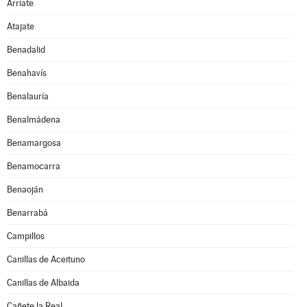
Arriate
Atajate
Benadalid
Benahavís
Benalauría
Benalmádena
Benamargosa
Benamocarra
Benaoján
Benarrabá
Campillos
Canillas de Aceituno
Canillas de Albaida
Cañete la Real