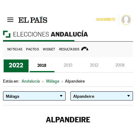
SUSCRÍBETE
E
NOTICIAS
PACTOS
WIDGET
RESULTADOS
2022
2018
2015
2012
2008
Estás en:
Andalucía
»
Málaga
»
Alpandeire
ALPANDEIRE